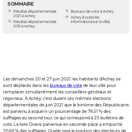
SOMMAIRE
City break
Voyage de noces
Climat
Destinations
Voyage nature
Forum
+
PHOTO
Résultat départementale
Bureaux de vote à Achey
2021 à Achey
Achey
(toutes les
GUIDES D'ACHAT
Résultat départementale
informations sur la ville)
2015 à Achey
BONS PLANS
CARTE DE VOEUX
Carte Bonne année
Carte Pâques
Carte de Noël
Carte Saint-Valentin
Carte d'anniversaire
DICTIONNAIRE
Biographies
Expressions
Dictionnaire
Citations
Proverbes
PROGRAMME TV
Les dimanches 20 et 27 juin 2021, les habitants d'Achey se
COPAINS D'AVANT
sont déplacés dans les
bureaux de vote
de leur ville pour
Se connecter
Collèges
Universités
Service militaire
S'inscrire
Lycées
Primaires
Entreprises
Avis de recherche
AVIS DE DÉCÈS
remplacer simultanément les conseillers généraux et
régionaux. À Achey, c'est durant ces mêmes élections
FORUM
départementales de juin 2021 que le binôme des Républicains
est parvenu à acquérir un pourcentage de 79,31 % des
Lifestyle
Sport
Television
Cinema
Bricolage
Culture
Auto
Voyage
suffrages au second tour, ce qui correspond à 23 bulletins de
vote. La liste Divers parvenue en seconde place a empoché
20,69 % des suffrages. Quelle sera la position des électeurs de