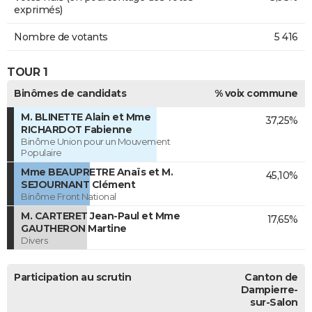
exprimés)
Nombre de votants
5 416
TOUR 1
Binômes de candidats
% voix commune
M. BLINETTE Alain et Mme
37,25%
RICHARDOT Fabienne
Binôme Union pour un Mouvement
Populaire
Mme BEAUPRETRE Anaïs et M.
45,10%
SEJOURNANT Clément
Binôme Front National
M. CARTERET Jean-Paul et Mme
17,65%
GAUTHERON Martine
Divers
Participation au scrutin
Canton de
Dampierre-
sur-Salon