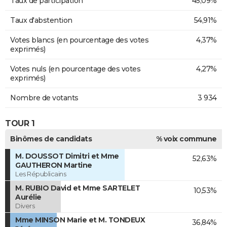
Taux de participation
45,09%
Taux d'abstention
54,91%
Votes blancs (en pourcentage des votes
4,37%
exprimés)
Votes nuls (en pourcentage des votes
4,27%
exprimés)
Nombre de votants
3 934
TOUR 1
Binômes de candidats
% voix commune
M. DOUSSOT Dimitri et Mme
52,63%
GAUTHERON Martine
Les Républicains
M. RUBIO David et Mme SARTELET
10,53%
Aurélie
Divers
Mme MINSON Marie et M. TONDEUX
36,84%