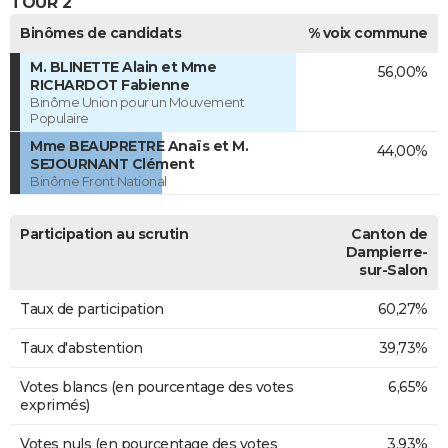
TOUR 2
Binômes de candidats
% voix commune
M. BLINETTE Alain et Mme
56,00%
RICHARDOT Fabienne
Binôme Union pour un Mouvement
Populaire
Mme BEAUPRETRE Anaïs et M.
44,00%
SEJOURNANT Clément
Binôme Front National
Participation au scrutin
Canton de
Dampierre-
sur-Salon
Taux de participation
60,27%
Taux d'abstention
39,73%
Votes blancs (en pourcentage des votes
6,65%
exprimés)
Votes nuls (en pourcentage des votes
3,93%