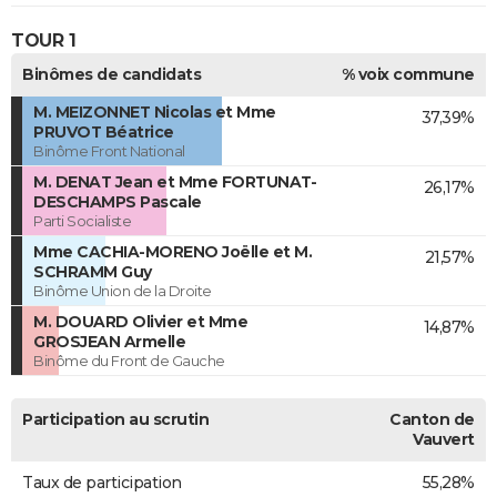
TOUR 1
Binômes de candidats
% voix commune
M. MEIZONNET Nicolas et Mme
37,39%
PRUVOT Béatrice
Binôme Front National
M. DENAT Jean et Mme FORTUNAT-
26,17%
DESCHAMPS Pascale
Parti Socialiste
Mme CACHIA-MORENO Joëlle et M.
21,57%
SCHRAMM Guy
Binôme Union de la Droite
M. DOUARD Olivier et Mme
14,87%
GROSJEAN Armelle
Binôme du Front de Gauche
Participation au scrutin
Canton de
Vauvert
Taux de participation
55,28%