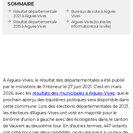
SOMMAIRE
City break
Voyage de noces
Climat
Destinations
Voyage nature
Forum
+
PHOTO
Résultat départementale
Bureaux de vote à Aigues-
2021 à Aigues-Vives
Vives
GUIDES D'ACHAT
Résultat départementale
Aigues-Vives
(toutes les
2015 à Aigues-Vives
informations sur la ville)
BONS PLANS
CARTE DE VOEUX
Carte Bonne année
Carte Pâques
Carte de Noël
Carte Saint-Valentin
Carte d'anniversaire
DICTIONNAIRE
Biographies
Expressions
Dictionnaire
Citations
Proverbes
PROGRAMME TV
COPAINS D'AVANT
À Aigues-Vives, le résultat des départementales a été publié
par le ministère de l'Intérieur le 27 juin 2021. C'est en mars
Se connecter
Collèges
Universités
Service militaire
S'inscrire
Lycées
Primaires
Entreprises
Avis de recherche
AVIS DE DÉCÈS
2026, avec les
résultats des municipales à Aigues-Vives
, que le
prochain aperçu des équilibres politiques sera disponible dans
FORUM
cette commune. Lors des élections départementales de 2021,
les électeurs d'Aigues-Vives ont voté en majorité pour le
Lifestyle
Sport
Television
Cinema
Bricolage
Culture
Auto
Voyage
binôme d'union à gauche avec des écologistes dans le canton
de Vauvert au deuxième tour. En d'autres termes, 447 votants
ont opté pour ces deux candidats, ce qui équivaut à un taux de