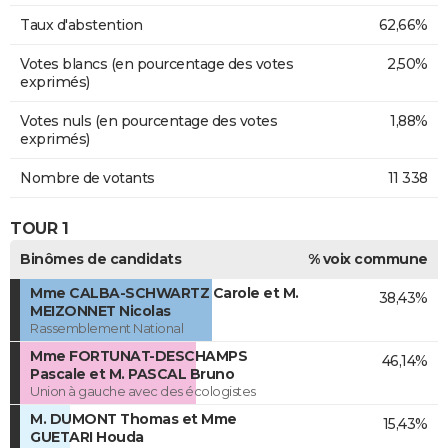
Taux d'abstention
62,66%
Votes blancs (en pourcentage des votes
2,50%
exprimés)
Votes nuls (en pourcentage des votes
1,88%
exprimés)
Nombre de votants
11 338
TOUR 1
Binômes de candidats
% voix commune
Mme CALBA-SCHWARTZ Carole et M.
38,43%
MEIZONNET Nicolas
Rassemblement National
Mme FORTUNAT-DESCHAMPS
46,14%
Pascale et M. PASCAL Bruno
Union à gauche avec des écologistes
M. DUMONT Thomas et Mme
15,43%
GUETARI Houda