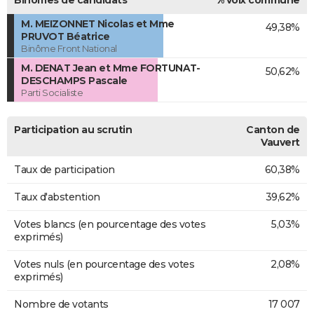
M. MEIZONNET Nicolas et Mme
49,38%
PRUVOT Béatrice
Binôme Front National
M. DENAT Jean et Mme FORTUNAT-
50,62%
DESCHAMPS Pascale
Parti Socialiste
Participation au scrutin
Canton de
Vauvert
Taux de participation
60,38%
Taux d'abstention
39,62%
Votes blancs (en pourcentage des votes
5,03%
exprimés)
Votes nuls (en pourcentage des votes
2,08%
exprimés)
Nombre de votants
17 007