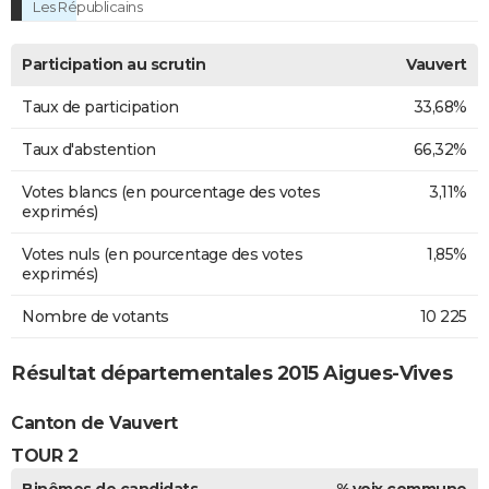
Les Républicains
Participation au scrutin
Vauvert
Taux de participation
33,68%
Taux d'abstention
66,32%
Votes blancs (en pourcentage des votes
3,11%
exprimés)
Votes nuls (en pourcentage des votes
1,85%
exprimés)
Nombre de votants
10 225
Résultat départementales 2015 Aigues-Vives
Canton de Vauvert
TOUR 2
Binômes de candidats
% voix commune