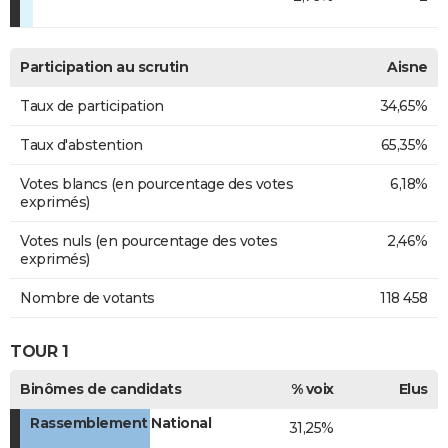
Participation au scrutin
Aisne
Taux de participation
34,65%
Taux d'abstention
65,35%
Votes blancs (en pourcentage des votes
6,18%
exprimés)
Votes nuls (en pourcentage des votes
2,46%
exprimés)
Nombre de votants
118 458
TOUR 1
Binômes de candidats
% voix
Elus
Rassemblement National
31,25%