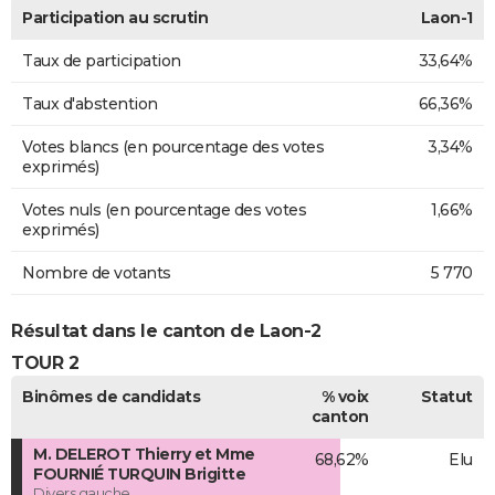
Participation au scrutin
Laon-1
Taux de participation
33,64%
Taux d'abstention
66,36%
Votes blancs (en pourcentage des votes
3,34%
exprimés)
Votes nuls (en pourcentage des votes
1,66%
exprimés)
Nombre de votants
5 770
Résultat dans le canton de Laon-2
TOUR 2
Binômes de candidats
% voix
Statut
canton
M. DELEROT Thierry et Mme
68,62%
Elu
FOURNIÉ TURQUIN Brigitte
Divers gauche