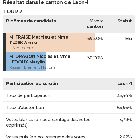
Résultat dans le canton de Laon-1
TOUR 2
Binômes de candidats
% voix
Statut
canton
M. FRAISE Mathieu et Mme
69,30%
Elu
TUJEK Annie
Divers centre
M. DRAGON Nicolas et Mme
30,70%
LEDOUX Marylin
Rassemblement National
Participation au scrutin
Laon-1
Taux de participation
33,44%
Taux d'abstention
66,56%
Votes blancs (en pourcentage des votes
5,79%
exprimés)
Votes nuls (en pourcentage des votes
2,62%