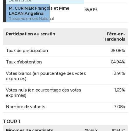
Divers droite
M. CURINIER François et Mme
35,81%
LACAN Angelina
Rassemblement National
Participation au scrutin
Fère-en-
Tardenois
Taux de participation
35,06%
Taux d'abstention
64,94%
Votes blancs (en pourcentage des votes
3,91%
exprimés)
Votes nuls (en pourcentage des votes
1,65%
exprimés)
Nombre de votants
7 084
TOUR 1
Binômes de candidats
% voix
Statut