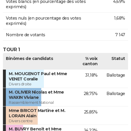
Votes blancs (en pourcentage des votes
4,69%
exprimés)
Votes nuls (en pourcentage des votes
1,68%
exprimés)
Nombre de votants
7 147
TOUR 1
Binômes de candidats
% voix
Statut
canton
M. MOUGENOT Paul et Mme
31,18%
Ballotage
VENET Coralie
Divers droite
M. OLIVIER Nicolas et Mme
28,75%
Ballotage
WAXIN Viviane
Rassemblement National
Mme BRICOT Martine et M.
25,85%
LORAIN Alain
Divers centre
M. BUVRY Benoît et Mme
14,22%