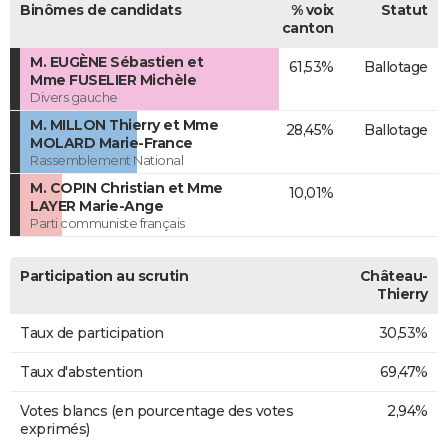
Binômes de candidats
% voix
Statut
canton
M. EUGÈNE Sébastien et
61,53%
Ballotage
Mme FUSELIER Michèle
Divers gauche
M. MILLON Thierry et Mme
28,45%
Ballotage
MOLARD Marie-France
Rassemblement National
M. COPIN Christian et Mme
10,01%
LAYER Marie-Ange
Parti communiste français
Participation au scrutin
Château-
Thierry
Taux de participation
30,53%
Taux d'abstention
69,47%
Votes blancs (en pourcentage des votes
2,94%
exprimés)