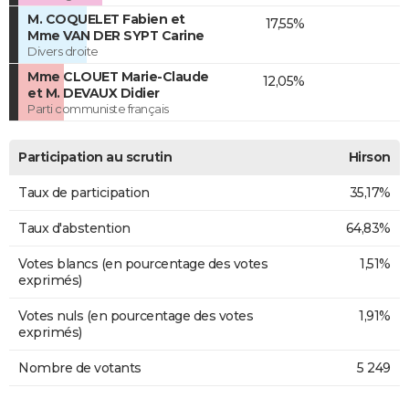
M. COQUELET Fabien et
17,55%
Mme VAN DER SYPT Carine
Divers droite
Mme CLOUET Marie-Claude
12,05%
et M. DEVAUX Didier
Parti communiste français
Participation au scrutin
Hirson
Taux de participation
35,17%
Taux d'abstention
64,83%
Votes blancs (en pourcentage des votes
1,51%
exprimés)
Votes nuls (en pourcentage des votes
1,91%
exprimés)
Nombre de votants
5 249