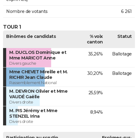
Nombre de votants
6 261
TOUR 1
Binômes de candidats
% voix
Statut
canton
M. DUCLOS Dominique et
35,26%
Ballotage
Mme MARICOT Anne
Divers gauche
Mme CHEVET Mireille et M.
30,20%
Ballotage
RICHIR Jean Claude
Rassemblement National
M. DEVRON Olivier et Mme
25,59%
VAUDÉ Gaëlle
Divers droite
M. PIS Jérémy et Mme
8,94%
STENZEL Irina
Divers droite
Participation au scrutin
Essômes-sur-