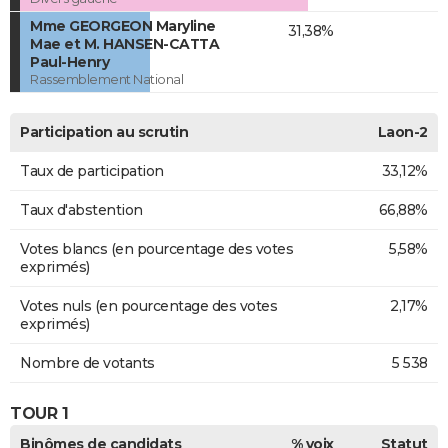
Mme GEORGEON Maryline
31,38%
Mae et M. HANSEN-CATTA
Paul-Henry
Rassemblement National
Participation au scrutin
Laon-2
Taux de participation
33,12%
Taux d'abstention
66,88%
Votes blancs (en pourcentage des votes
5,58%
exprimés)
Votes nuls (en pourcentage des votes
2,17%
exprimés)
Nombre de votants
5 538
TOUR 1
Binômes de candidats
% voix
Statut