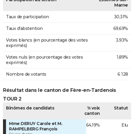
Marne
Taux de participation
30,31%
Taux d'abstention
69,69%
Votes blancs (en pourcentage des votes
3,93%
exprimés)
Votes nuls (en pourcentage des votes
1,89%
exprimés)
Nombre de votants
6 128
Résultat dans le canton de Fère-en-Tardenois
TOUR 2
Binômes de candidats
% voix
Statut
canton
Mme DERUY Carole et M.
64,19%
Elu
RAMPELBERG François