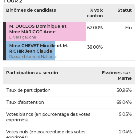
TOUR 2
Binômes de candidats
% voix
Statut
canton
M. DUCLOS Dominique et
62,00%
Elu
Mme MARICOT Anne
Divers gauche
Mme CHEVET Mireille et M.
38,00%
RICHIR Jean Claude
Rassemblement National
Participation au scrutin
Essômes-sur-
Marne
Taux de participation
30,96%
Taux d'abstention
69,04%
Votes blancs (en pourcentage des votes
5,03%
exprimés)
Votes nuls (en pourcentage des votes
2,04%
exprimés)