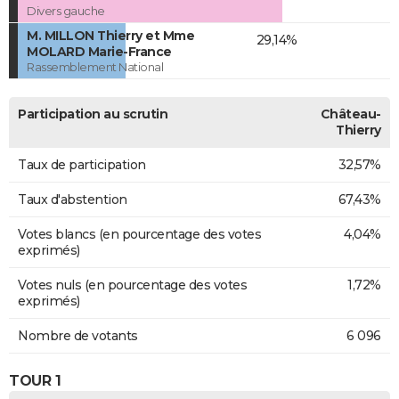
Divers gauche
M. MILLON Thierry et Mme
29,14%
MOLARD Marie-France
Rassemblement National
Participation au scrutin
Château-
Thierry
Taux de participation
32,57%
Taux d'abstention
67,43%
Votes blancs (en pourcentage des votes
4,04%
exprimés)
Votes nuls (en pourcentage des votes
1,72%
exprimés)
Nombre de votants
6 096
TOUR 1