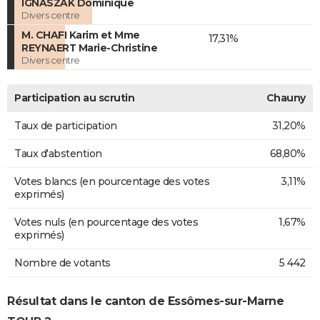
IGNASZAK Dominique
Divers centre
M. CHAFI Karim et Mme
17,31%
REYNAERT Marie-Christine
Divers centre
Participation au scrutin
Chauny
Taux de participation
31,20%
Taux d'abstention
68,80%
Votes blancs (en pourcentage des votes
3,11%
exprimés)
Votes nuls (en pourcentage des votes
1,67%
exprimés)
Nombre de votants
5 442
Résultat dans le canton de Essômes-sur-Marne