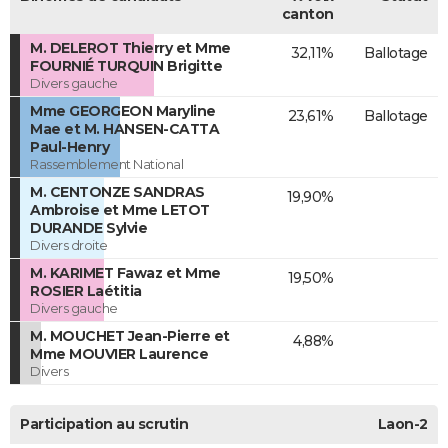
canton
M. DELEROT Thierry et Mme
32,11%
Ballotage
FOURNIÉ TURQUIN Brigitte
Divers gauche
Mme GEORGEON Maryline
23,61%
Ballotage
Mae et M. HANSEN-CATTA
Paul-Henry
Rassemblement National
M. CENTONZE SANDRAS
19,90%
Ambroise et Mme LETOT
DURANDE Sylvie
Divers droite
M. KARIMET Fawaz et Mme
19,50%
ROSIER Laétitia
Divers gauche
M. MOUCHET Jean-Pierre et
4,88%
Mme MOUVIER Laurence
Divers
Participation au scrutin
Laon-2