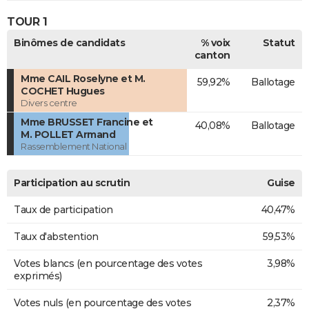
TOUR 1
Binômes de candidats
% voix
Statut
canton
Mme CAIL Roselyne et M.
59,92%
Ballotage
COCHET Hugues
Divers centre
Mme BRUSSET Francine et
40,08%
Ballotage
M. POLLET Armand
Rassemblement National
Participation au scrutin
Guise
Taux de participation
40,47%
Taux d'abstention
59,53%
Votes blancs (en pourcentage des votes
3,98%
exprimés)
Votes nuls (en pourcentage des votes
2,37%