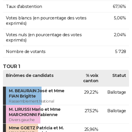
Taux d'abstention
67,16%
Votes blancs (en pourcentage des votes
5,06%
exprimés)
Votes nuls (en pourcentage des votes
2,04%
exprimés)
Nombre de votants
5 728
TOUR 1
Binômes de candidats
% voix
Statut
canton
M. BEAURAIN José et Mme
29,22%
Ballotage
FIAN Brigitte
Rassemblement National
M. LIRUSSI Mario et Mme
27,52%
Ballotage
MARCHIONNI Fabienne
Divers gauche
Mme GOETZ Patricia et M.
25,96%