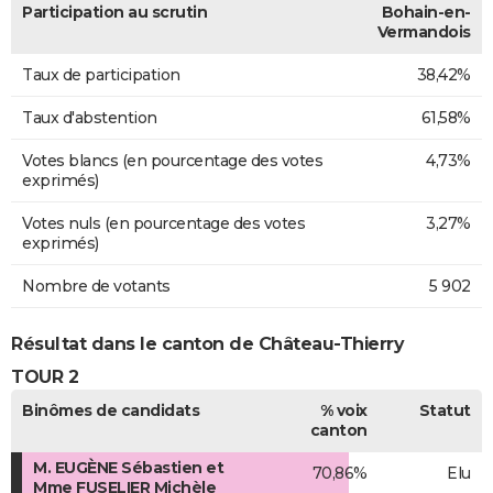
Participation au scrutin
Bohain-en-
Vermandois
Taux de participation
38,42%
Taux d'abstention
61,58%
Votes blancs (en pourcentage des votes
4,73%
exprimés)
Votes nuls (en pourcentage des votes
3,27%
exprimés)
Nombre de votants
5 902
Résultat dans le canton de Château-Thierry
TOUR 2
Binômes de candidats
% voix
Statut
canton
M. EUGÈNE Sébastien et
70,86%
Elu
Mme FUSELIER Michèle