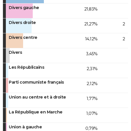
Divers gauche
21,83%
Divers droite
21,27%
2
Divers centre
14,12%
2
Divers
3,45%
Les Républicains
2,31%
Parti communiste français
2,12%
Union au centre et à droite
1,77%
La République en Marche
1,07%
Union à gauche
0,79%