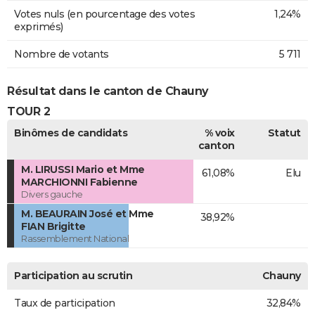
Votes nuls (en pourcentage des votes
1,24%
exprimés)
Nombre de votants
5 711
Résultat dans le canton de Chauny
TOUR 2
Binômes de candidats
% voix
Statut
canton
M. LIRUSSI Mario et Mme
61,08%
Elu
MARCHIONNI Fabienne
Divers gauche
M. BEAURAIN José et Mme
38,92%
FIAN Brigitte
Rassemblement National
Participation au scrutin
Chauny
Taux de participation
32,84%