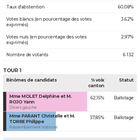
Taux d'abstention
60,08%
Votes blancs (en pourcentage des votes
3,62%
exprimés)
Votes nuls (en pourcentage des votes
2,97%
exprimés)
Nombre de votants
6 132
TOUR 1
Binômes de candidats
% voix
Statut
canton
Mme MOLET Delphine et M.
62,15%
Ballotage
ROJO Yann
Divers gauche
Mme PARANT Christelle et M.
37,85%
Ballotage
TORRE Philippe
Rassemblement National