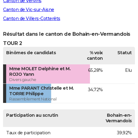
Canton de Vervins
Canton de Vic-sur-Aisne
Canton de Villers-Cotterêts
Résultat dans le canton de Bohain-en-Vermandois
TOUR 2
Binômes de candidats
% voix
Statut
canton
Mme MOLET Delphine et M.
65,28%
Elu
ROJO Yann
Divers gauche
Mme PARANT Christelle et M.
34,72%
TORRE Philippe
Rassemblement National
Participation au scrutin
Bohain-en-
Vermandois
Taux de participation
39,92%