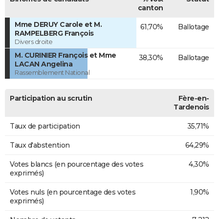
canton
Mme DERUY Carole et M.
61,70%
Ballotage
RAMPELBERG François
Divers droite
M. CURINIER François et Mme
38,30%
Ballotage
LACAN Angelina
Rassemblement National
Participation au scrutin
Fère-en-
Tardenois
Taux de participation
35,71%
Taux d'abstention
64,29%
Votes blancs (en pourcentage des votes
4,30%
exprimés)
Votes nuls (en pourcentage des votes
1,90%
exprimés)