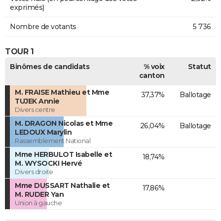
exprimés)
Nombre de votants
5 736
TOUR 1
Binômes de candidats
% voix
Statut
canton
M. FRAISE Mathieu et Mme
37,37%
Ballotage
TUJEK Annie
Divers centre
M. DRAGON Nicolas et Mme
26,04%
Ballotage
LEDOUX Marylin
Rassemblement National
Mme HERBULOT Isabelle et
18,74%
M. WYSOCKI Hervé
Divers droite
Mme DUSSART Nathalie et
17,86%
M. RUDER Yan
Union à gauche