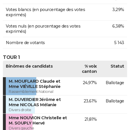
Votes blancs (en pourcentage des votes
3,29%
exprimés)
Votes nuls (en pourcentage des votes
6,38%
exprimés)
Nombre de votants
5 143
TOUR 1
Binômes de candidats
% voix
Statut
canton
M. MOUFLARD Claude et
24,97%
Ballotage
Mme VIÉVILLE Stéphanie
Rassemblement National
M. DUVERDIER Jérôme et
23,61%
Ballotage
Mme NICOLAS Mélanie
Divers droite
Mme NOUVION Christelle et
21,81%
M. SOUPLY Hervé
Divers gauche