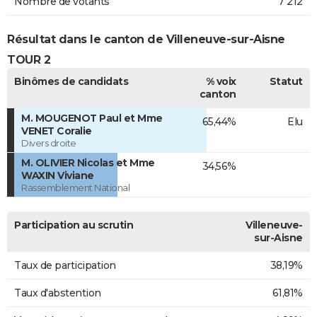
Nombre de votants
7 212
Résultat dans le canton de Villeneuve-sur-Aisne
TOUR 2
Binômes de candidats
% voix
Statut
canton
M. MOUGENOT Paul et Mme
65,44%
Elu
VENET Coralie
Divers droite
M. OLIVIER Nicolas et Mme
34,56%
WAXIN Viviane
Rassemblement National
Participation au scrutin
Villeneuve-
sur-Aisne
Taux de participation
38,19%
Taux d'abstention
61,81%