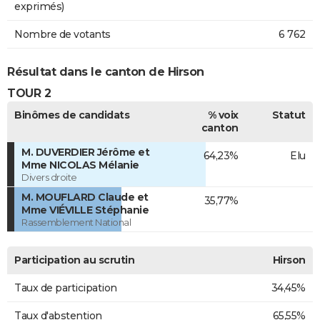
exprimés)
Nombre de votants
6 762
Résultat dans le canton de Hirson
TOUR 2
Binômes de candidats
% voix
Statut
canton
M. DUVERDIER Jérôme et
64,23%
Elu
Mme NICOLAS Mélanie
Divers droite
M. MOUFLARD Claude et
35,77%
Mme VIÉVILLE Stéphanie
Rassemblement National
Participation au scrutin
Hirson
Taux de participation
34,45%
Taux d'abstention
65,55%