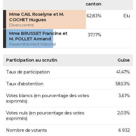
canton
Mme CAIL Roselyne et M.
62,83%
Elu
COCHET Hugues
Divers centre
Mme BRUSSET Francine et
37,17%
M. POLLET Armand
Rassemblement National
Participation au scrutin
Guise
Taux de participation
41,47%
Taux d'abstention
58,53%
Votes blancs (en pourcentage des votes
3,61%
exprimés)
Votes nuls (en pourcentage des votes
2,03%
exprimés)
Nombre de votants
6 932