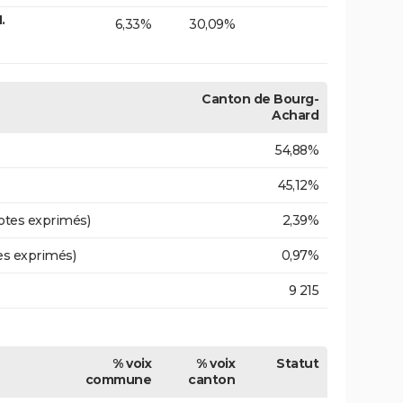
.
6,33%
30,09%
Canton de Bourg-
Achard
54,88%
45,12%
otes exprimés)
2,39%
es exprimés)
0,97%
9 215
% voix
% voix
Statut
commune
canton