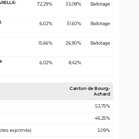
ARELLE-
72,29%
33,08%
Ballotage
.
6,02%
31,60%
Ballotage
15,66%
26,90%
Ballotage
e
6,02%
8,42%
Canton de Bourg-
Achard
53,75%
46,25%
otes exprimés)
3,09%