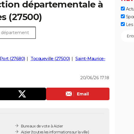
ection départementale à
Actu
res (27500)
Spo
Les 
Port (27680)
Tocqueville (27500)
Saint-Maurice-
20/06/26 17:18
Email
Bureaux de vote à Aizier
Aizier
(toutes les informations sur la ville)