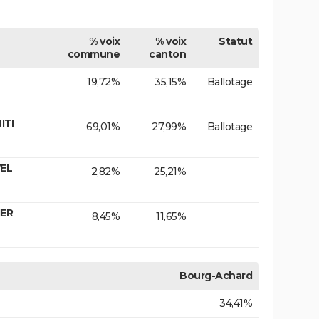
% voix
% voix
Statut
commune
canton
19,72%
35,15%
Ballotage
ITI
69,01%
27,99%
Ballotage
VEL
2,82%
25,21%
IER
8,45%
11,65%
Bourg-Achard
34,41%