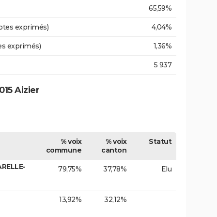
65,59%
otes exprimés)
4,04%
es exprimés)
1,36%
5 937
15 Aizier
% voix
% voix
Statut
commune
canton
ARELLE-
79,75%
37,78%
Elu
13,92%
32,12%