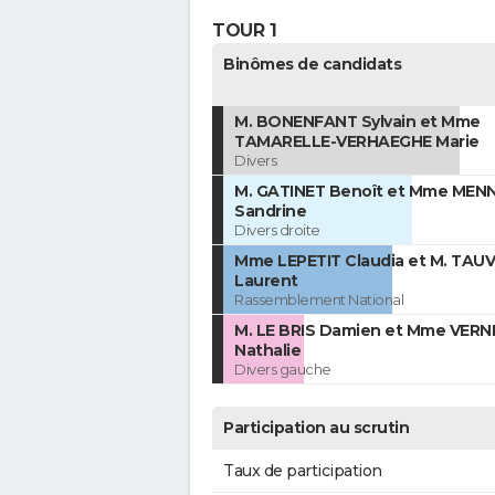
TOUR 1
Binômes de candidats
M. BONENFANT Sylvain et Mme
TAMARELLE-VERHAEGHE Marie
Divers
M. GATINET Benoît et Mme MENN
Sandrine
Divers droite
Mme LEPETIT Claudia et M. TAU
Laurent
Rassemblement National
M. LE BRIS Damien et Mme VERN
Nathalie
Divers gauche
Participation au scrutin
Taux de participation