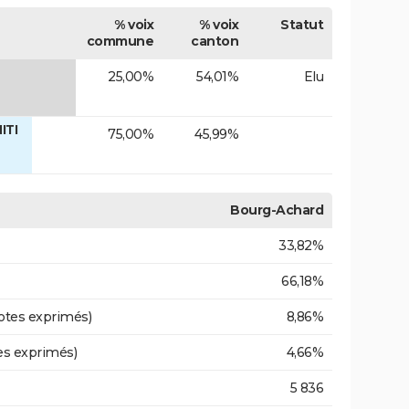
% voix
% voix
Statut
commune
canton
25,00%
54,01%
Elu
ITI
75,00%
45,99%
Bourg-Achard
33,82%
66,18%
otes exprimés)
8,86%
es exprimés)
4,66%
5 836