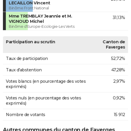
LECAILLON Vincent
Binôme Front National
Mme TREMBLAY Jeannie et M.
31,13%
VIGNOUD Michel
Binôme d'Europe-Ecologie-Les Verts
Participation au scrutin
Canton de
Faverges
Taux de participation
52,72%
Taux d'abstention
47,28%
Votes blancs (en pourcentage des votes
2,97%
exprimés)
Votes nuls (en pourcentage des votes
0,92%
exprimés)
Nombre de votants
15 912
Autres communes du canton de Faverges