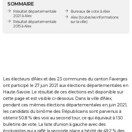
SOMMAIRE
City break
Voyage de noces
Climat
Destinations
Voyage nature
Forum
+
PHOTO
Résultat départementale
Bureaux de vote à Alex
2021 à Alex
Alex
(toutes les informations
GUIDES D'ACHAT
Résultat départementale
sur la ville)
2015 à Alex
BONS PLANS
CARTE DE VOEUX
Carte Bonne année
Carte Pâques
Carte de Noël
Carte Saint-Valentin
Carte d'anniversaire
DICTIONNAIRE
Biographies
Expressions
Dictionnaire
Citations
Proverbes
PROGRAMME TV
Les électeurs d'Alex et des 23 communes du canton Faverges
COPAINS D'AVANT
ont participé le 27 juin 2021 aux élections départementales en
Se connecter
Collèges
Universités
Service militaire
S'inscrire
Lycées
Primaires
Entreprises
Avis de recherche
AVIS DE DÉCÈS
Haute-Savoie. Le résultat de ces élections est disponible sur
cette page et est visible ci-dessous. Dans la ville d'Alex,
FORUM
pendant ces mêmes élections départementales en juin 2021,
les candidats du binôme des Républicains sont parvenus à
Lifestyle
Sport
Television
Cinema
Bricolage
Culture
Auto
Voyage
obtenir 50,8 % des voix au second tour, ce qui équivaut à 130
bulletins de vote. La liste d'union à gauche avec des
écologistes qui a raflé la seconde place a hérité de 49,2 % des