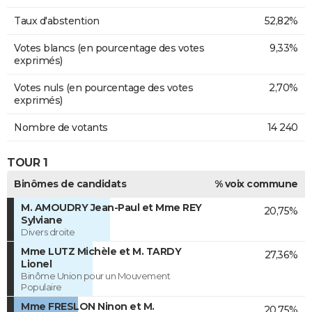
Taux d'abstention
52,82%
Votes blancs (en pourcentage des votes
9,33%
exprimés)
Votes nuls (en pourcentage des votes
2,70%
exprimés)
Nombre de votants
14 240
TOUR 1
Binômes de candidats
% voix commune
M. AMOUDRY Jean-Paul et Mme REY
20,75%
Sylviane
Divers droite
Mme LUTZ Michèle et M. TARDY
27,36%
Lionel
Binôme Union pour un Mouvement
Populaire
Mme FRESLON Ninon et M.
20,75%