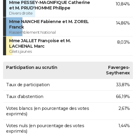
Mme PESSEY-MAGNIFIQUE Catherine
10,84%
et M. PRUD'HOMME Philippe
Divers droite
Mme NANCHE Fabienne et M. ZOREL
14,86%
Franck
Rassemblement National
Mme JALLET Françoise et M.
8,03%
LACHENAL Marc
Gilets jaunes
Participation au scrutin
Faverges-
Seythenex
Taux de participation
33,81%
Taux d'abstention
66,19%
Votes blancs (en pourcentage des votes
2,61%
exprimés)
Votes nuls (en pourcentage des votes
1,44%
exprimés)