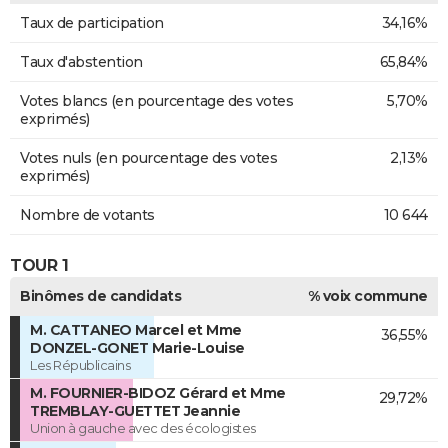
Taux de participation
34,16%
Taux d'abstention
65,84%
Votes blancs (en pourcentage des votes
5,70%
exprimés)
Votes nuls (en pourcentage des votes
2,13%
exprimés)
Nombre de votants
10 644
TOUR 1
Binômes de candidats
% voix commune
M. CATTANEO Marcel et Mme
36,55%
DONZEL-GONET Marie-Louise
Les Républicains
M. FOURNIER-BIDOZ Gérard et Mme
29,72%
TREMBLAY-GUETTET Jeannie
Union à gauche avec des écologistes