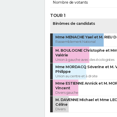
Nombre de votants
TOUR 1
Binômes de candidats
Mme MENACHE Yael et M. RIEU 
Rassemblement National
M. BOULOGNE Christophe et M
Valérie
Union à gauche avec des écologistes
Mme MORDACQ Séverine et M. 
Philippe
Union au centre et à droite
Mme ESTIENNE Annick et M. M
Vincent
Divers gauche
M. DAVENNE Michael et Mme LE
Céline
Divers