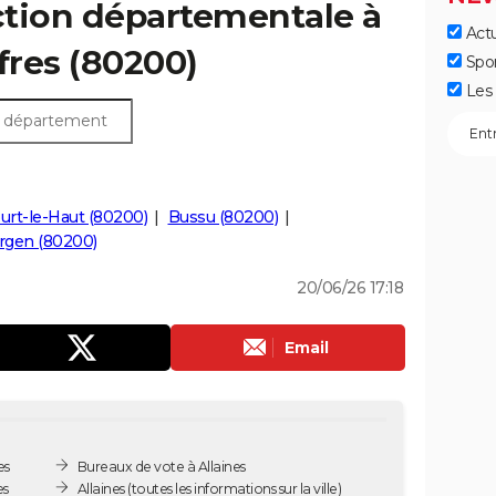
ection départementale à
Actu
ffres (80200)
Spo
Les 
urt-le-Haut (80200)
Bussu (80200)
rgen (80200)
20/06/26 17:18
Email
es
Bureaux de vote à Allaines
es
Allaines
(toutes les informations sur la ville)