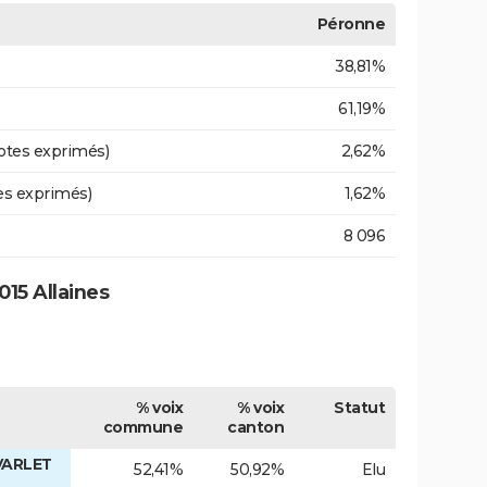
Péronne
38,81%
61,19%
otes exprimés)
2,62%
es exprimés)
1,62%
8 096
15 Allaines
% voix
% voix
Statut
commune
canton
VARLET
52,41%
50,92%
Elu