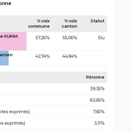
ronne
% voix
% voix
Statut
commune
canton
me KUMM
57,26%
55,06%
Elu
Damien
42,74%
44,94%
Péronne
39,35%
60,65%
otes exprimés)
7,65%
es exprimés)
3,11%