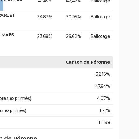
41,45%
42,42%
Ballotage
VARLET
34,87%
30,95%
Ballotage
. MAES
23,68%
26,62%
Ballotage
Canton de Péronne
52,16%
47,84%
otes exprimés)
4,07%
es exprimés)
1,71%
11 138
n de Péronne