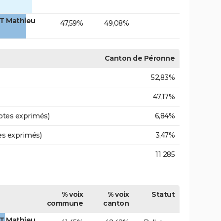
T Mathieu
47,59%
49,08%
Canton de Péronne
52,83%
47,17%
otes exprimés)
6,84%
es exprimés)
3,47%
11 285
% voix
% voix
Statut
commune
canton
T Mathieu