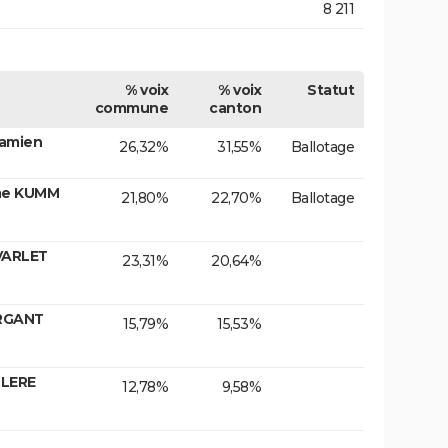
8 211
% voix
% voix
Statut
commune
canton
Damien
26,32%
31,55%
Ballotage
me KUMM
21,80%
22,70%
Ballotage
VARLET
23,31%
20,64%
ORGANT
15,79%
15,53%
CLERE
12,78%
9,58%