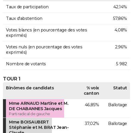
Taux de participation
42,14%
Taux d'abstention
57,86%
Votes blancs (en pourcentage des votes
4,08%
exprimés)
Votes nuls (en pourcentage des votes
2,96%
exprimés)
Nombre de votants
5 982
TOUR 1
Binômes de candidats
% voix
Statut
canton
Mme ARNAUD Martine et M.
46,85%
Ballotage
DE CHABANNES Jacques
Parti radical de gauche
Mme BOISAUBERT
37,02%
Ballotage
Stéphanie et M. BRAT Jean-
Claude