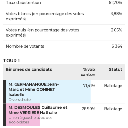
Taux d'abstention
61,70%
Votes blancs (en pourcentage des votes
3,88%
exprimés)
Votes nuls (en pourcentage des votes
2,65%
exprimés)
Nombre de votants
5 364
TOUR 1
Binômes de candidats
% voix
Statut
canton
M. GERMANANGUE Jean-
71,41%
Ballotage
Marc et Mme GONINET
Isabelle
Divers droite
M. DESMOULES Guillaume et
28,59%
Ballotage
Mme VERRIERE Nathalie
Union à gauche avec des
écologistes