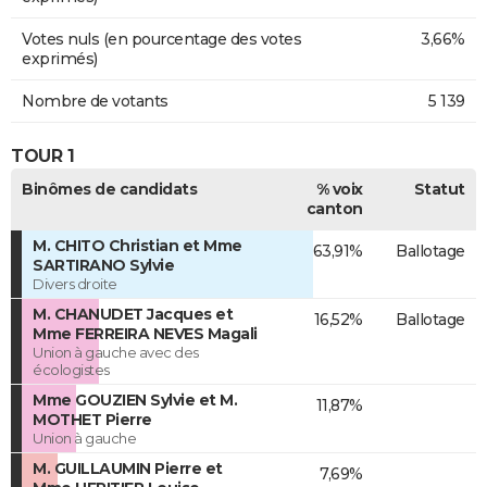
Votes nuls (en pourcentage des votes
3,66%
exprimés)
Nombre de votants
5 139
TOUR 1
Binômes de candidats
% voix
Statut
canton
M. CHITO Christian et Mme
63,91%
Ballotage
SARTIRANO Sylvie
Divers droite
M. CHANUDET Jacques et
16,52%
Ballotage
Mme FERREIRA NEVES Magali
Union à gauche avec des
écologistes
Mme GOUZIEN Sylvie et M.
11,87%
MOTHET Pierre
Union à gauche
M. GUILLAUMIN Pierre et
7,69%