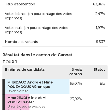
Taux d'abstention
63,86%
Votes blancs (en pourcentage des votes
2,47%
exprimés)
Votes nuls (en pourcentage des votes
1,97%
exprimés)
Nombre de votants
5 537
Résultat dans le canton de Gannat
TOUR 1
Binômes de candidats
% voix
Statut
canton
M. BIDAUD André et Mme
63,07%
Elu
POUZADOUX Véronique
Union à droite
Mme JEUDI Aline et M.
23,92%
ROBERT Xavier
Union à gauche avec des