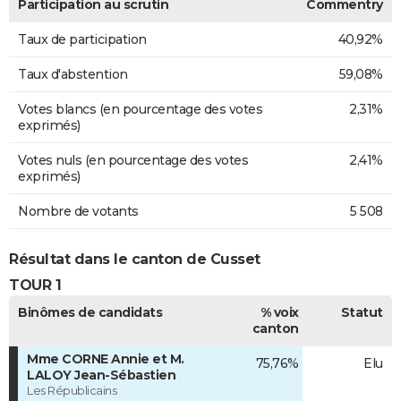
Participation au scrutin
Commentry
Taux de participation
40,92%
Taux d'abstention
59,08%
Votes blancs (en pourcentage des votes
2,31%
exprimés)
Votes nuls (en pourcentage des votes
2,41%
exprimés)
Nombre de votants
5 508
Résultat dans le canton de Cusset
TOUR 1
Binômes de candidats
% voix
Statut
canton
Mme CORNE Annie et M.
75,76%
Elu
LALOY Jean-Sébastien
Les Républicains