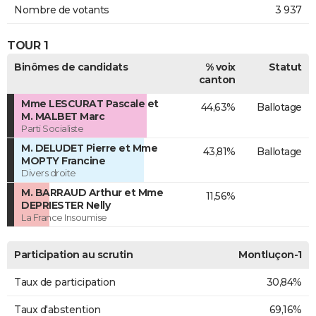
Nombre de votants
3 937
TOUR 1
Binômes de candidats
% voix
Statut
canton
Mme LESCURAT Pascale et
44,63%
Ballotage
M. MALBET Marc
Parti Socialiste
M. DELUDET Pierre et Mme
43,81%
Ballotage
MOPTY Francine
Divers droite
M. BARRAUD Arthur et Mme
11,56%
DEPRIESTER Nelly
La France Insoumise
Participation au scrutin
Montluçon-1
Taux de participation
30,84%
Taux d'abstention
69,16%