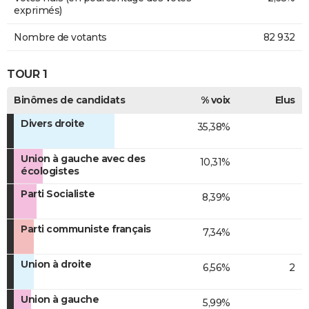
exprimés)
Nombre de votants
82 932
TOUR 1
Binômes de candidats
% voix
Elus
Divers droite
35,38%
Union à gauche avec des
10,31%
écologistes
Parti Socialiste
8,39%
Parti communiste français
7,34%
Union à droite
6,56%
2
Union à gauche
5,99%