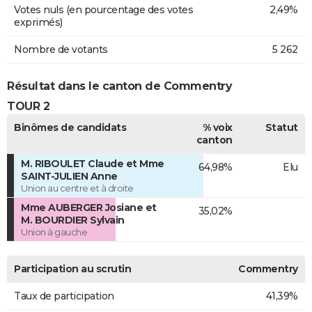
Votes nuls (en pourcentage des votes
2,49%
exprimés)
Nombre de votants
5 262
Résultat dans le canton de Commentry
TOUR 2
Binômes de candidats
% voix
Statut
canton
M. RIBOULET Claude et Mme
64,98%
Elu
SAINT-JULIEN Anne
Union au centre et à droite
Mme AUBERGER Josiane et
35,02%
M. BOURDIER Sylvain
Union à gauche
Participation au scrutin
Commentry
Taux de participation
41,39%