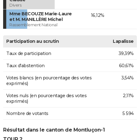
Divers
Mme BECOUZE Marie-Laure
16,12%
et M. MANILLÈRE Michel
Rassemblement National
Participation au scrutin
Lapalisse
Taux de participation
39,39%
Taux d'abstention
60,61%
Votes blancs (en pourcentage des votes
3,54%
exprimés)
Votes nuls (en pourcentage des votes
2,11%
exprimés)
Nombre de votants
5 594
Résultat dans le canton de Montluçon-1
TOUR 2