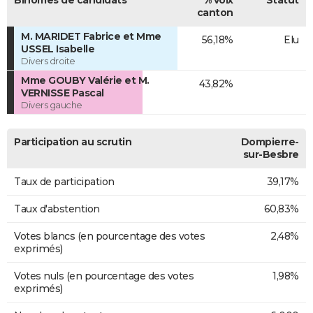
Binômes de candidats
% voix
Statut
canton
M. MARIDET Fabrice et Mme
56,18%
Elu
USSEL Isabelle
Divers droite
Mme GOUBY Valérie et M.
43,82%
VERNISSE Pascal
Divers gauche
Participation au scrutin
Dompierre-
sur-Besbre
Taux de participation
39,17%
Taux d'abstention
60,83%
Votes blancs (en pourcentage des votes
2,48%
exprimés)
Votes nuls (en pourcentage des votes
1,98%
exprimés)