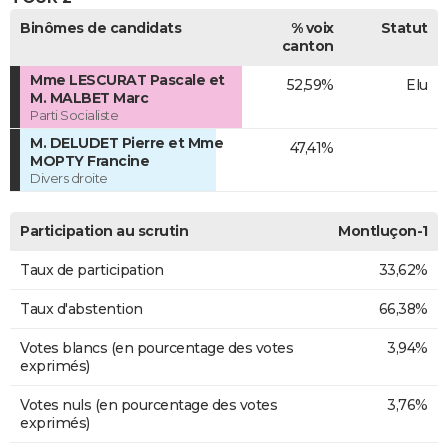
Binômes de candidats
% voix
Statut
canton
Mme LESCURAT Pascale et
52,59%
Elu
M. MALBET Marc
Parti Socialiste
M. DELUDET Pierre et Mme
47,41%
MOPTY Francine
Divers droite
Participation au scrutin
Montluçon-1
Taux de participation
33,62%
Taux d'abstention
66,38%
Votes blancs (en pourcentage des votes
3,94%
exprimés)
Votes nuls (en pourcentage des votes
3,76%
exprimés)