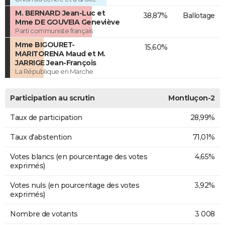
M. BERNARD Jean-Luc et
38,87%
Ballotage
Mme DE GOUVEIA Geneviève
Parti communiste français
Mme BIGOURET-
15,60%
MARITORENA Maud et M.
JARRIGE Jean-François
La République en Marche
Participation au scrutin
Montluçon-2
Taux de participation
28,99%
Taux d'abstention
71,01%
Votes blancs (en pourcentage des votes
4,65%
exprimés)
Votes nuls (en pourcentage des votes
3,92%
exprimés)
Nombre de votants
3 008