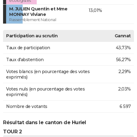
écologistes
M. JULIEN Quentin et Mme
13,01%
MONNAY Viviane
Rassemblement National
Participation au scrutin
Gannat
Taux de participation
43,73%
Taux d'abstention
56,27%
Votes blancs (en pourcentage des votes
2,29%
exprimés)
Votes nuls (en pourcentage des votes
2,03%
exprimés)
Nombre de votants
6 597
Résultat dans le canton de Huriel
TOUR 2