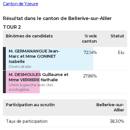
Canton de Yzeure
Résultat dans le canton de Bellerive-sur-Allier
TOUR 2
Binômes de candidats
% voix
Statut
canton
M. GERMANANGUE Jean-
72,14%
Elu
Marc et Mme GONINET
Isabelle
Divers droite
M. DESMOULES Guillaume et
27,86%
Mme VERRIERE Nathalie
Union à gauche avec des
écologistes
Participation au scrutin
Bellerive-sur-
Allier
Taux de participation
38,30%