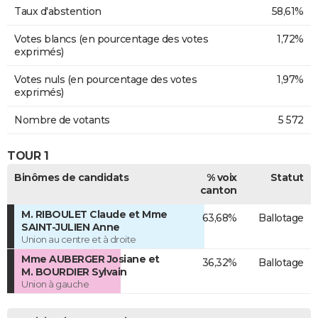
Taux d'abstention
58,61%
Votes blancs (en pourcentage des votes
1,72%
exprimés)
Votes nuls (en pourcentage des votes
1,97%
exprimés)
Nombre de votants
5 572
TOUR 1
Binômes de candidats
% voix
Statut
canton
M. RIBOULET Claude et Mme
63,68%
Ballotage
SAINT-JULIEN Anne
Union au centre et à droite
Mme AUBERGER Josiane et
36,32%
Ballotage
M. BOURDIER Sylvain
Union à gauche