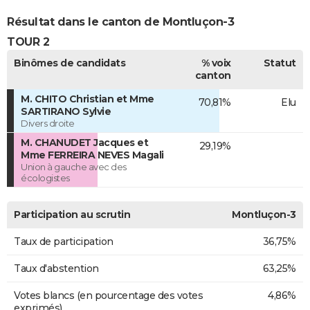
Résultat dans le canton de Montluçon-3
TOUR 2
Binômes de candidats
% voix
Statut
canton
M. CHITO Christian et Mme
70,81%
Elu
SARTIRANO Sylvie
Divers droite
M. CHANUDET Jacques et
29,19%
Mme FERREIRA NEVES Magali
Union à gauche avec des
écologistes
Participation au scrutin
Montluçon-3
Taux de participation
36,75%
Taux d'abstention
63,25%
Votes blancs (en pourcentage des votes
4,86%
exprimés)