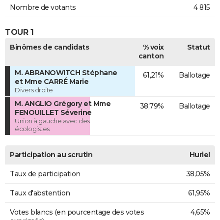
Nombre de votants
4 815
TOUR 1
Binômes de candidats
% voix
Statut
canton
M. ABRANOWITCH Stéphane
61,21%
Ballotage
et Mme CARRÉ Marie
Divers droite
M. ANGLIO Grégory et Mme
38,79%
Ballotage
FENOUILLET Séverine
Union à gauche avec des
écologistes
Participation au scrutin
Huriel
Taux de participation
38,05%
Taux d'abstention
61,95%
Votes blancs (en pourcentage des votes
4,65%