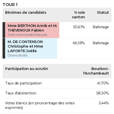
TOUR 1
Binômes de candidats
% voix
Statut
canton
Mme BERTHON Annik et M.
50,61%
Ballotage
THEVENOUX Fabien
Parti communiste français
M. DE CONTENSON
49,39%
Ballotage
Christophe et Mme
LAPORTE Joëlle
Divers droite
Participation au scrutin
Bourbon-
l'Archambault
Taux de participation
41,70%
Taux d'abstention
58,30%
Votes blancs (en pourcentage des votes
3,44%
exprimés)