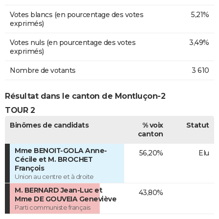
Votes blancs (en pourcentage des votes
5,21%
exprimés)
Votes nuls (en pourcentage des votes
3,49%
exprimés)
Nombre de votants
3 610
Résultat dans le canton de Montluçon-2
TOUR 2
Binômes de candidats
% voix
Statut
canton
Mme BENOIT-GOLA Anne-
56,20%
Elu
Cécile et M. BROCHET
François
Union au centre et à droite
M. BERNARD Jean-Luc et
43,80%
Mme DE GOUVEIA Geneviève
Parti communiste français