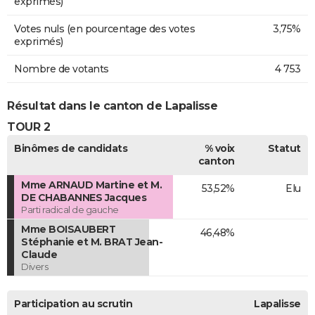
exprimés)
Votes nuls (en pourcentage des votes
3,75%
exprimés)
Nombre de votants
4 753
Résultat dans le canton de Lapalisse
TOUR 2
Binômes de candidats
% voix
Statut
canton
Mme ARNAUD Martine et M.
53,52%
Elu
DE CHABANNES Jacques
Parti radical de gauche
Mme BOISAUBERT
46,48%
Stéphanie et M. BRAT Jean-
Claude
Divers
Participation au scrutin
Lapalisse