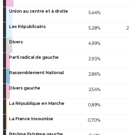
Union au centre et à droite
5,44%
Les Républicains
5,28%
2
Divers
4,99%
Parti radical de gauche
2,93%
Rassemblement National
2,86%
Divers gauche
2,54%
La République en Marche
0,89%
La France Insoumise
0,70%
Binôme Extrême gauche