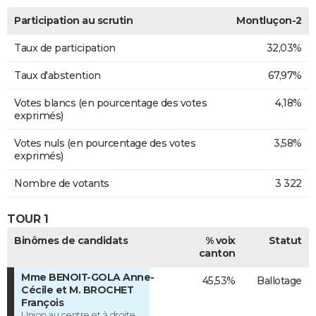
Participation au scrutin
Montluçon-2
Taux de participation
32,03%
Taux d'abstention
67,97%
Votes blancs (en pourcentage des votes
4,18%
exprimés)
Votes nuls (en pourcentage des votes
3,58%
exprimés)
Nombre de votants
3 322
TOUR 1
Binômes de candidats
% voix
Statut
canton
Mme BENOIT-GOLA Anne-
45,53%
Ballotage
Cécile et M. BROCHET
François
Union au centre et à droite