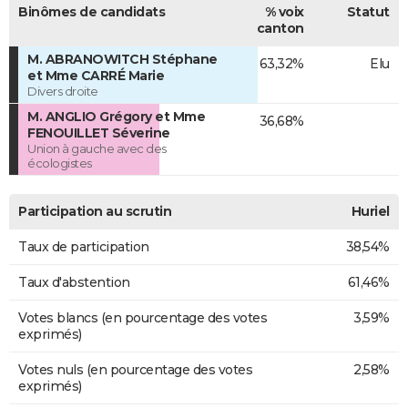
Binômes de candidats
% voix
Statut
canton
M. ABRANOWITCH Stéphane
63,32%
Elu
et Mme CARRÉ Marie
Divers droite
M. ANGLIO Grégory et Mme
36,68%
FENOUILLET Séverine
Union à gauche avec des
écologistes
Participation au scrutin
Huriel
Taux de participation
38,54%
Taux d'abstention
61,46%
Votes blancs (en pourcentage des votes
3,59%
exprimés)
Votes nuls (en pourcentage des votes
2,58%
exprimés)