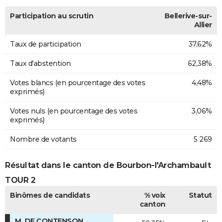
Participation au scrutin
Bellerive-sur-
Allier
Taux de participation
37,62%
Taux d'abstention
62,38%
Votes blancs (en pourcentage des votes
4,48%
exprimés)
Votes nuls (en pourcentage des votes
3,06%
exprimés)
Nombre de votants
5 269
Résultat dans le canton de Bourbon-l'Archambault
TOUR 2
Binômes de candidats
% voix
Statut
canton
M. DE CONTENSON