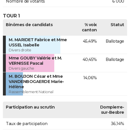
Nombre de votants
6 000
TOUR 1
Binômes de candidats
% voix
Statut
canton
M. MARIDET Fabrice et Mme
45,49%
Ballotage
USSEL Isabelle
Divers droite
Mme GOUBY Valérie et M.
40,45%
Ballotage
VERNISSE Pascal
Divers gauche
M. BOUJON César et Mme
14,06%
VANDENBOGAERDE Marie-
Hélène
Rassemblement National
Participation au scrutin
Dompierre-
sur-Besbre
Taux de participation
36,14%