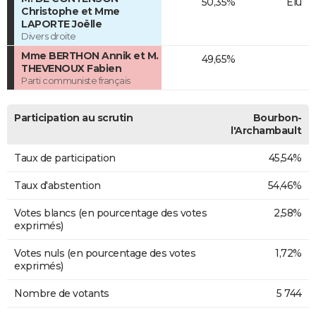
50,35%
Elu
Christophe et Mme
LAPORTE Joëlle
Divers droite
Mme BERTHON Annik et M.
49,65%
THEVENOUX Fabien
Parti communiste français
Participation au scrutin
Bourbon-
l'Archambault
Taux de participation
45,54%
Taux d'abstention
54,46%
Votes blancs (en pourcentage des votes
2,58%
exprimés)
Votes nuls (en pourcentage des votes
1,72%
exprimés)
Nombre de votants
5 744