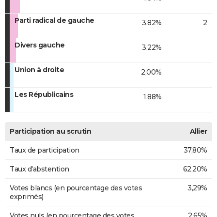
Parti radical de gauche
3,82%
2
Divers gauche
3,22%
Union à droite
2,00%
Les Républicains
1,88%
Participation au scrutin
Allier
Taux de participation
37,80%
Taux d'abstention
62,20%
Votes blancs (en pourcentage des votes
3,29%
exprimés)
Votes nuls (en pourcentage des votes
2,65%