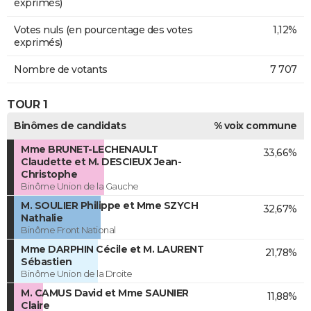
exprimés)
Votes nuls (en pourcentage des votes
1,12%
exprimés)
Nombre de votants
7 707
TOUR 1
Binômes de candidats
% voix commune
Mme BRUNET-LECHENAULT
33,66%
Claudette et M. DESCIEUX Jean-
Christophe
Binôme Union de la Gauche
M. SOULIER Philippe et Mme SZYCH
32,67%
Nathalie
Binôme Front National
Mme DARPHIN Cécile et M. LAURENT
21,78%
Sébastien
Binôme Union de la Droite
M. CAMUS David et Mme SAUNIER
11,88%
Claire