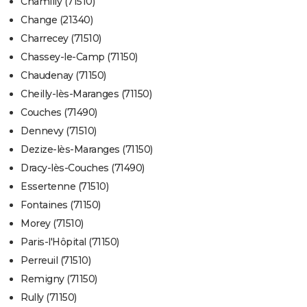
Chamilly (71510)
Change (21340)
Charrecey (71510)
Chassey-le-Camp (71150)
Chaudenay (71150)
Cheilly-lès-Maranges (71150)
Couches (71490)
Dennevy (71510)
Dezize-lès-Maranges (71150)
Dracy-lès-Couches (71490)
Essertenne (71510)
Fontaines (71150)
Morey (71510)
Paris-l'Hôpital (71150)
Perreuil (71510)
Remigny (71150)
Rully (71150)