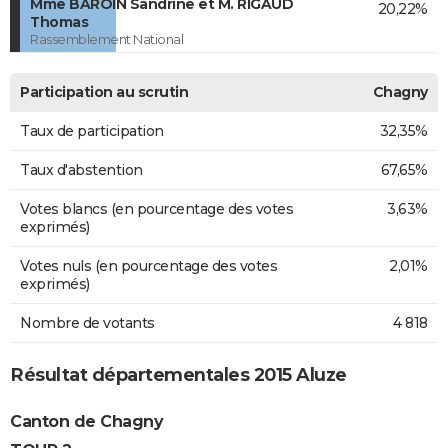
Mme BAROIN Sandrine et M. RIGAUD
20,22%
Thomas
Rassemblement National
Participation au scrutin
Chagny
Taux de participation
32,35%
Taux d'abstention
67,65%
Votes blancs (en pourcentage des votes
3,63%
exprimés)
Votes nuls (en pourcentage des votes
2,01%
exprimés)
Nombre de votants
4 818
Résultat départementales 2015 Aluze
Canton de Chagny