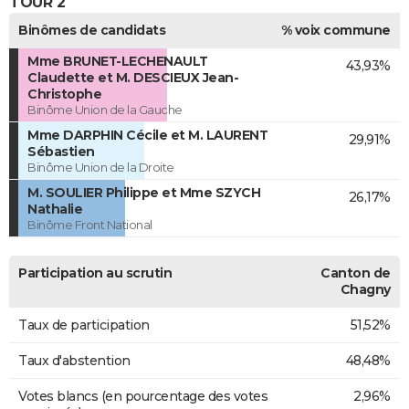
TOUR 2
Binômes de candidats
% voix commune
Mme BRUNET-LECHENAULT
43,93%
Claudette et M. DESCIEUX Jean-
Christophe
Binôme Union de la Gauche
Mme DARPHIN Cécile et M. LAURENT
29,91%
Sébastien
Binôme Union de la Droite
M. SOULIER Philippe et Mme SZYCH
26,17%
Nathalie
Binôme Front National
Participation au scrutin
Canton de
Chagny
Taux de participation
51,52%
Taux d'abstention
48,48%
Votes blancs (en pourcentage des votes
2,96%