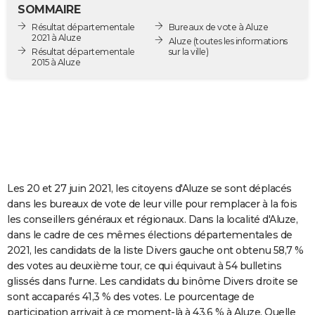
SOMMAIRE
City break
Voyage de noces
Climat
Destinations
Voyage nature
Forum
+
PHOTO
Résultat départementale
Bureaux de vote à Aluze
2021 à Aluze
Aluze
(toutes les informations
GUIDES D'ACHAT
Résultat départementale
sur la ville)
2015 à Aluze
BONS PLANS
CARTE DE VOEUX
Carte Bonne année
Carte Pâques
Carte de Noël
Carte Saint-Valentin
Carte d'anniversaire
DICTIONNAIRE
Biographies
Expressions
Dictionnaire
Citations
Proverbes
PROGRAMME TV
Les 20 et 27 juin 2021, les citoyens d'Aluze se sont déplacés
COPAINS D'AVANT
dans les bureaux de vote de leur ville pour remplacer à la fois
Se connecter
Collèges
Universités
Service militaire
S'inscrire
Lycées
Primaires
Entreprises
Avis de recherche
AVIS DE DÉCÈS
les conseillers généraux et régionaux. Dans la localité d'Aluze,
dans le cadre de ces mêmes élections départementales de
FORUM
2021, les candidats de la liste Divers gauche ont obtenu 58,7 %
des votes au deuxième tour, ce qui équivaut à 54 bulletins
Lifestyle
Sport
Television
Cinema
Bricolage
Culture
Auto
Voyage
glissés dans l'urne. Les candidats du binôme Divers droite se
sont accaparés 41,3 % des votes. Le pourcentage de
participation arrivait à ce moment-là à 43,6 % à Aluze. Quelle