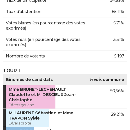
Taux de participation
34,89%
Taux d'abstention
65,11%
Votes blancs (en pourcentage des votes
5,71%
exprimés)
Votes nuls (en pourcentage des votes
3,31%
exprimés)
Nombre de votants
5 197
TOUR 1
Binômes de candidats
% voix commune
Mme BRUNET-LECHENAULT
50,56%
Claudette et M. DESCIEUX Jean-
Christophe
Divers gauche
M. LAURENT Sébastien et Mme
29,21%
TRAPON Sylvie
Divers droite