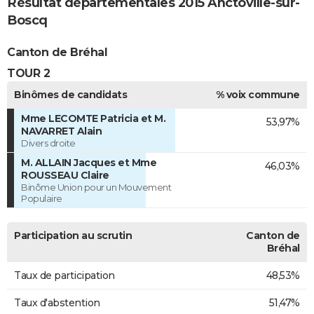
Résultat départementales 2015 Anctoville-sur-
Boscq
Canton de Bréhal
TOUR 2
Binômes de candidats
% voix commune
Mme LECOMTE Patricia et M.
53,97%
NAVARRET Alain
Divers droite
M. ALLAIN Jacques et Mme
46,03%
ROUSSEAU Claire
Binôme Union pour un Mouvement
Populaire
Participation au scrutin
Canton de
Bréhal
Taux de participation
48,53%
Taux d'abstention
51,47%