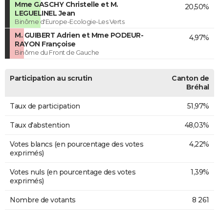
Mme GASCHY Christelle et M.
20,50%
LEGUELINEL Jean
Binôme d'Europe-Ecologie-Les Verts
M. GUIBERT Adrien et Mme PODEUR-
4,97%
RAYON Françoise
Binôme du Front de Gauche
Participation au scrutin
Canton de
Bréhal
Taux de participation
51,97%
Taux d'abstention
48,03%
Votes blancs (en pourcentage des votes
4,22%
exprimés)
Votes nuls (en pourcentage des votes
1,39%
exprimés)
Nombre de votants
8 261