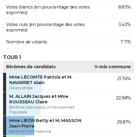
Votes blancs (en pourcentage des votes
8,83%
exprimés)
Votes nuls (en pourcentage des votes
3,42%
exprimés)
Nombre de votants
7 715
TOUR 1
Binômes de candidats
% voix commune
Mme LECOMTE Patricia et M.
21,74%
NAVARRET Alain
Divers droite
M. ALLAIN Jacques et Mme
22,98%
ROUSSEAU Claire
Binôme Union pour un Mouvement
Populaire
Mme LIRON Betty et M. MASSON
29,81%
Jean-Pierre
Binôme Front National