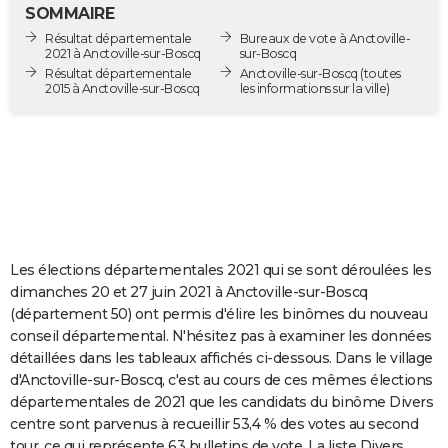
SOMMAIRE
City break
Voyage de noces
Climat
Destinations
Voyage nature
Forum
+
PHOTO
Résultat départementale
Bureaux de vote à Anctoville-
2021 à Anctoville-sur-Boscq
sur-Boscq
GUIDES D'ACHAT
Résultat départementale
Anctoville-sur-Boscq
(toutes
2015 à Anctoville-sur-Boscq
les informations sur la ville)
BONS PLANS
CARTE DE VOEUX
Carte Bonne année
Carte Pâques
Carte de Noël
Carte Saint-Valentin
Carte d'anniversaire
DICTIONNAIRE
Biographies
Expressions
Dictionnaire
Citations
Proverbes
PROGRAMME TV
COPAINS D'AVANT
Les élections départementales 2021 qui se sont déroulées les
dimanches 20 et 27 juin 2021 à Anctoville-sur-Boscq
Se connecter
Collèges
Universités
Service militaire
S'inscrire
Lycées
Primaires
Entreprises
Avis de recherche
AVIS DE DÉCÈS
(département 50) ont permis d'élire les binômes du nouveau
conseil départemental. N'hésitez pas à examiner les données
FORUM
détaillées dans les tableaux affichés ci-dessous. Dans le village
d'Anctoville-sur-Boscq, c'est au cours de ces mêmes élections
Lifestyle
Sport
Television
Cinema
Bricolage
Culture
Auto
Voyage
départementales de 2021 que les candidats du binôme Divers
centre sont parvenus à recueillir 53,4 % des votes au second
tour, ce qui représente 63 bulletins de vote. La liste Divers