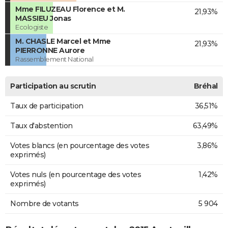
Mme FILUZEAU Florence et M.
21,93%
MASSIEU Jonas
Ecologiste
M. CHASLE Marcel et Mme
21,93%
PIERRONNE Aurore
Rassemblement National
Participation au scrutin
Bréhal
Taux de participation
36,51%
Taux d'abstention
63,49%
Votes blancs (en pourcentage des votes
3,86%
exprimés)
Votes nuls (en pourcentage des votes
1,42%
exprimés)
Nombre de votants
5 904