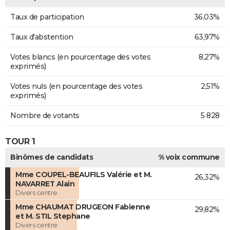
Taux de participation
36,03%
Taux d'abstention
63,97%
Votes blancs (en pourcentage des votes
8,27%
exprimés)
Votes nuls (en pourcentage des votes
2,51%
exprimés)
Nombre de votants
5 828
TOUR 1
Binômes de candidats
% voix commune
Mme COUPEL-BEAUFILS Valérie et M.
26,32%
NAVARRET Alain
Divers centre
Mme CHAUMAT DRUGEON Fabienne
29,82%
et M. STIL Stephane
Divers centre