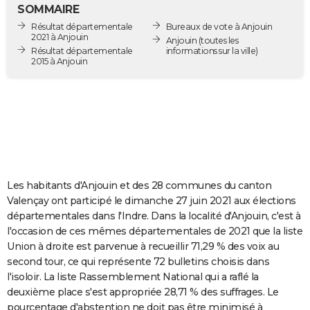
SOMMAIRE
City break
Voyage de noces
Climat
Destinations
Voyage nature
Forum
+
PHOTO
Résultat départementale
Bureaux de vote à Anjouin
2021 à Anjouin
Anjouin
(toutes les
GUIDES D'ACHAT
Résultat départementale
informations sur la ville)
2015 à Anjouin
BONS PLANS
CARTE DE VOEUX
Carte Bonne année
Carte Pâques
Carte de Noël
Carte Saint-Valentin
Carte d'anniversaire
DICTIONNAIRE
Biographies
Expressions
Dictionnaire
Citations
Proverbes
PROGRAMME TV
Les habitants d'Anjouin et des 28 communes du canton
COPAINS D'AVANT
Valençay ont participé le dimanche 27 juin 2021 aux élections
Se connecter
Collèges
Universités
Service militaire
S'inscrire
Lycées
Primaires
Entreprises
Avis de recherche
AVIS DE DÉCÈS
départementales dans l'Indre. Dans la localité d'Anjouin, c'est à
l'occasion de ces mêmes départementales de 2021 que la liste
FORUM
Union à droite est parvenue à recueillir 71,29 % des voix au
second tour, ce qui représente 72 bulletins choisis dans
Lifestyle
Sport
Television
Cinema
Bricolage
Culture
Auto
Voyage
l'isoloir. La liste Rassemblement National qui a raflé la
deuxième place s'est appropriée 28,71 % des suffrages. Le
pourcentage d'abstention ne doit pas être minimisé à