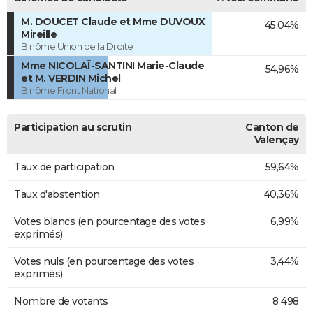
M. DOUCET Claude et Mme DUVOUX
45,04%
Mireille
Binôme Union de la Droite
Mme NICOLAÏ-SANTINI Marie-Claude
54,96%
et M. VERDIN Michel
Binôme Front National
Participation au scrutin
Canton de
Valençay
Taux de participation
59,64%
Taux d'abstention
40,36%
Votes blancs (en pourcentage des votes
6,99%
exprimés)
Votes nuls (en pourcentage des votes
3,44%
exprimés)
Nombre de votants
8 498