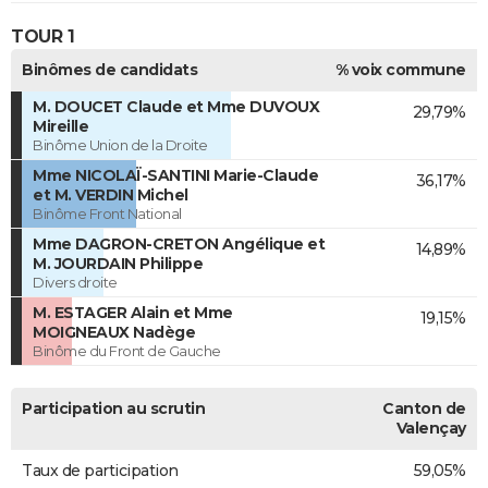
TOUR 1
Binômes de candidats
% voix commune
M. DOUCET Claude et Mme DUVOUX
29,79%
Mireille
Binôme Union de la Droite
Mme NICOLAÏ-SANTINI Marie-Claude
36,17%
et M. VERDIN Michel
Binôme Front National
Mme DAGRON-CRETON Angélique et
14,89%
M. JOURDAIN Philippe
Divers droite
M. ESTAGER Alain et Mme
19,15%
MOIGNEAUX Nadège
Binôme du Front de Gauche
Participation au scrutin
Canton de
Valençay
Taux de participation
59,05%