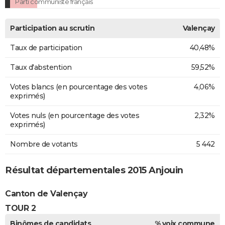
Parti communiste français
Participation au scrutin
Valençay
Taux de participation
40,48%
Taux d'abstention
59,52%
Votes blancs (en pourcentage des votes
4,06%
exprimés)
Votes nuls (en pourcentage des votes
2,32%
exprimés)
Nombre de votants
5 442
Résultat départementales 2015 Anjouin
Canton de Valençay
TOUR 2
Binômes de candidats
% voix commune