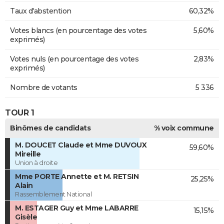
Taux d'abstention
60,32%
Votes blancs (en pourcentage des votes
5,60%
exprimés)
Votes nuls (en pourcentage des votes
2,83%
exprimés)
Nombre de votants
5 336
TOUR 1
Binômes de candidats
% voix commune
M. DOUCET Claude et Mme DUVOUX
59,60%
Mireille
Union à droite
Mme PORTE Annette et M. RETSIN
25,25%
Alain
Rassemblement National
M. ESTAGER Guy et Mme LABARRE
15,15%
Gisèle