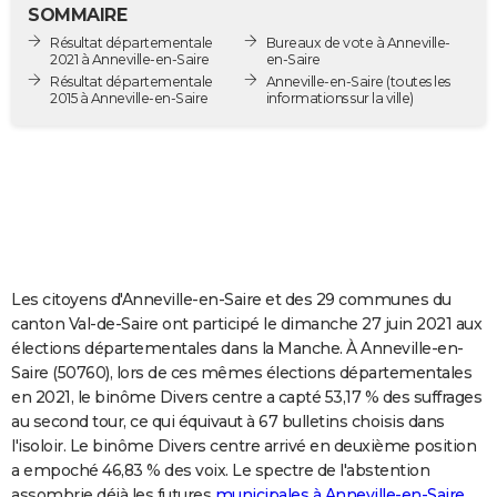
SOMMAIRE
City break
Voyage de noces
Climat
Destinations
Voyage nature
Forum
+
PHOTO
Résultat départementale
Bureaux de vote à Anneville-
2021 à Anneville-en-Saire
en-Saire
GUIDES D'ACHAT
Résultat départementale
Anneville-en-Saire
(toutes les
2015 à Anneville-en-Saire
informations sur la ville)
BONS PLANS
CARTE DE VOEUX
Carte Bonne année
Carte Pâques
Carte de Noël
Carte Saint-Valentin
Carte d'anniversaire
DICTIONNAIRE
Biographies
Expressions
Dictionnaire
Citations
Proverbes
PROGRAMME TV
COPAINS D'AVANT
Les citoyens d'Anneville-en-Saire et des 29 communes du
canton Val-de-Saire ont participé le dimanche 27 juin 2021 aux
Se connecter
Collèges
Universités
Service militaire
S'inscrire
Lycées
Primaires
Entreprises
Avis de recherche
AVIS DE DÉCÈS
élections départementales dans la Manche. À Anneville-en-
Saire (50760), lors de ces mêmes élections départementales
FORUM
en 2021, le binôme Divers centre a capté 53,17 % des suffrages
au second tour, ce qui équivaut à 67 bulletins choisis dans
Lifestyle
Sport
Television
Cinema
Bricolage
Culture
Auto
Voyage
l'isoloir. Le binôme Divers centre arrivé en deuxième position
a empoché 46,83 % des voix. Le spectre de l'abstention
assombrie déjà les futures
municipales à Anneville-en-Saire