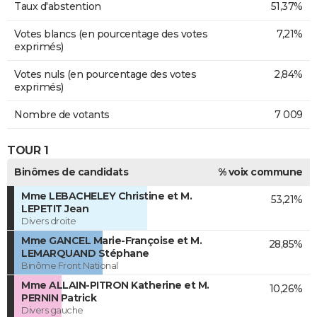
Taux d'abstention
51,37%
Votes blancs (en pourcentage des votes
7,21%
exprimés)
Votes nuls (en pourcentage des votes
2,84%
exprimés)
Nombre de votants
7 009
TOUR 1
Binômes de candidats
% voix commune
Mme LEBACHELEY Christine et M.
53,21%
LEPETIT Jean
Divers droite
Mme GANCEL Marie-Françoise et M.
28,85%
LEMARQUAND Stéphane
Binôme Front National
Mme ALLAIN-PITRON Katherine et M.
10,26%
PERNIN Patrick
Divers gauche