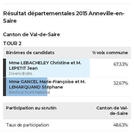
Résultat départementales 2015 Anneville-en-
Saire
Canton de Val-de-Saire
TOUR 2
Binômes de candidats
% voix commune
Mme LEBACHELEY Christine et M.
67,33%
LEPETIT Jean
Divers droite
Mme GANCEL Marie-Françoise et M.
32,67%
LEMARQUAND Stéphane
Binôme Front National
Participation au scrutin
Canton de Val-
de-Saire
Taux de participation
48,63%