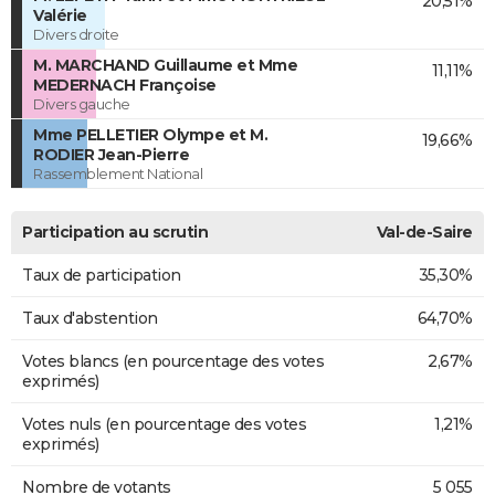
20,51%
Valérie
Divers droite
M. MARCHAND Guillaume et Mme
11,11%
MEDERNACH Françoise
Divers gauche
Mme PELLETIER Olympe et M.
19,66%
RODIER Jean-Pierre
Rassemblement National
Participation au scrutin
Val-de-Saire
Taux de participation
35,30%
Taux d'abstention
64,70%
Votes blancs (en pourcentage des votes
2,67%
exprimés)
Votes nuls (en pourcentage des votes
1,21%
exprimés)
Nombre de votants
5 055