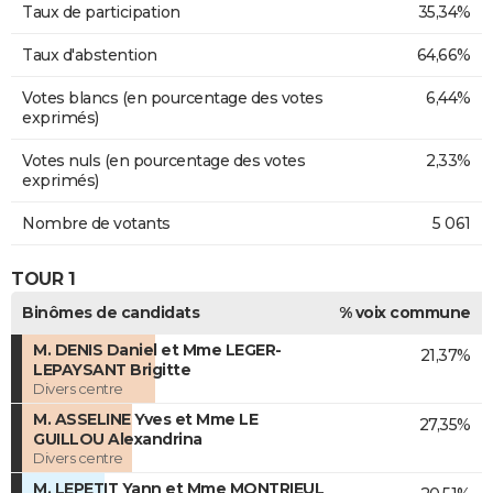
Taux de participation
35,34%
Taux d'abstention
64,66%
Votes blancs (en pourcentage des votes
6,44%
exprimés)
Votes nuls (en pourcentage des votes
2,33%
exprimés)
Nombre de votants
5 061
TOUR 1
Binômes de candidats
% voix commune
M. DENIS Daniel et Mme LEGER-
21,37%
LEPAYSANT Brigitte
Divers centre
M. ASSELINE Yves et Mme LE
27,35%
GUILLOU Alexandrina
Divers centre
M. LEPETIT Yann et Mme MONTRIEUL