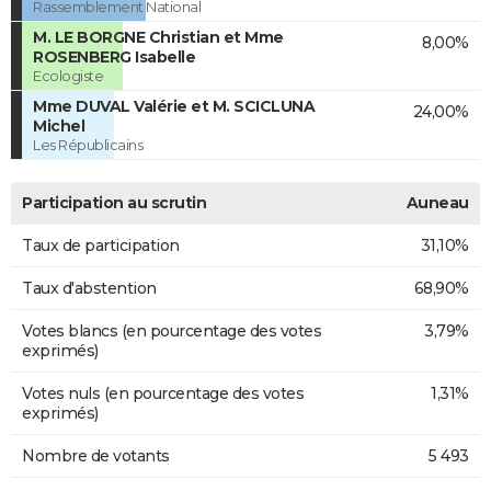
Rassemblement National
M. LE BORGNE Christian et Mme
8,00%
ROSENBERG Isabelle
Ecologiste
Mme DUVAL Valérie et M. SCICLUNA
24,00%
Michel
Les Républicains
Participation au scrutin
Auneau
Taux de participation
31,10%
Taux d'abstention
68,90%
Votes blancs (en pourcentage des votes
3,79%
exprimés)
Votes nuls (en pourcentage des votes
1,31%
exprimés)
Nombre de votants
5 493