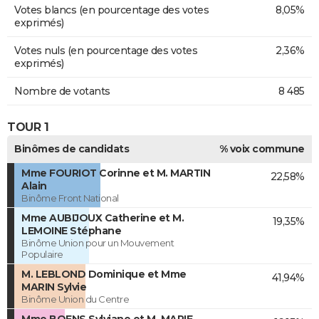
Votes blancs (en pourcentage des votes
8,05%
exprimés)
Votes nuls (en pourcentage des votes
2,36%
exprimés)
Nombre de votants
8 485
TOUR 1
Binômes de candidats
% voix commune
Mme FOURIOT Corinne et M. MARTIN
22,58%
Alain
Binôme Front National
Mme AUBIJOUX Catherine et M.
19,35%
LEMOINE Stéphane
Binôme Union pour un Mouvement
Populaire
M. LEBLOND Dominique et Mme
41,94%
MARIN Sylvie
Binôme Union du Centre