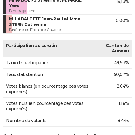
Mme BOENS Sylviane et M. MARIE
16,13%
Yves
Divers gauche
M. LABALETTE Jean-Paul et Mme
0,00%
STERN Catherine
Binôme du Front de Gauche
Participation au scrutin
Canton de
Auneau
Taux de participation
49,93%
Taux d'abstention
50,07%
Votes blancs (en pourcentage des votes
2,64%
exprimés)
Votes nuls (en pourcentage des votes
1,16%
exprimés)
Nombre de votants
8 446