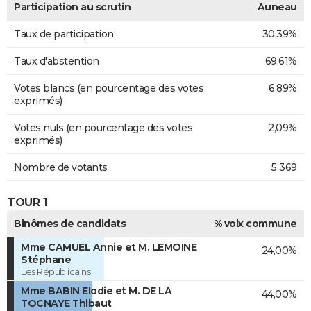
Participation au scrutin
Auneau
Taux de participation
30,39%
Taux d'abstention
69,61%
Votes blancs (en pourcentage des votes
6,89%
exprimés)
Votes nuls (en pourcentage des votes
2,09%
exprimés)
Nombre de votants
5 369
TOUR 1
Binômes de candidats
% voix commune
Mme CAMUEL Annie et M. LEMOINE
24,00%
Stéphane
Les Républicains
Mme BABIN Elodie et M. DE LA
44,00%
TOCNAYE Thibaut