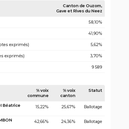
Canton de Ouzom,
Gave et Rives du Neez
58,10%
41,90%
otes exprimés)
5,62%
es exprimés)
3,70%
9 589
% voix
% voix
Statut
commune
canton
 Béatrice
15,22%
25,67%
Ballotage
AMBON
42,66%
24,36%
Ballotage