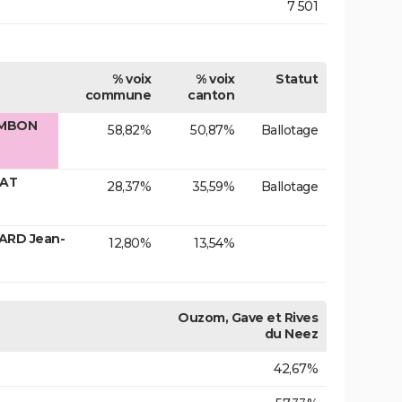
7 501
% voix
% voix
Statut
commune
canton
AMBON
58,82%
50,87%
Ballotage
RAT
28,37%
35,59%
Ballotage
ARD Jean-
12,80%
13,54%
Ouzom, Gave et Rives
du Neez
42,67%