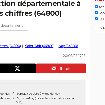
ection départementale à
Actu
s chiffres (64800)
Spo
Les 
ttes (64800)
Saint-Abit (64800)
Nay (64800)
20/06/26 17:18
Email
-de-Nay
Bureaux de vote à Arros-de-Nay
-de-Nay
Arros-de-Nay
(toutes les informations sur la
ville)