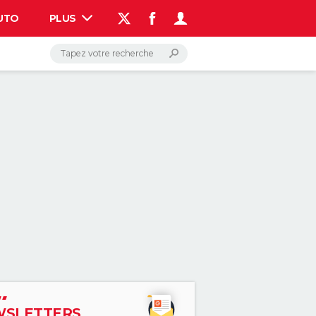
UTO
PLUS
AUTO
HIGH-TECH
BRICOLAGE
WEEK-END
LIFESTYLE
SANTE
VOYAGE
PHOTO
GUIDES D'ACHAT
BONS PLANS
CARTE DE VOEUX
DICTIONNAIRE
PROGRAMME TV
COPAINS D'AVANT
AVIS DE DÉCÈS
FORUM
Connexion
S'inscrire
Rechercher
SLETTERS