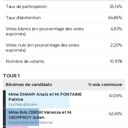
Taux de participation
35,14%
Taux d'abstention
64,86%
Votes blancs (en pourcentage des votes
4,93%
exprimés)
Votes nuls (en pourcentage des votes
2,20%
exprimés)
Nombre de votants
10 978
TOUR 1
Binômes de candidats
% voix commune
Mme DHAMY Anaïs et M. FONTAINE
41,04%
Patrice
Les Républicains
Mme BALCERSKI Vanessa et M.
42,45%
GEOFFROY Julien
Rassemblement National