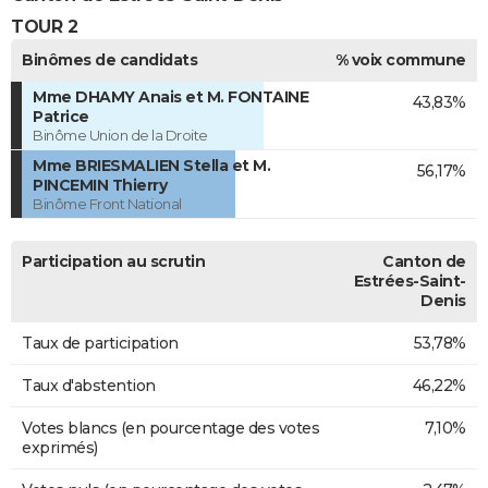
TOUR 2
Binômes de candidats
% voix commune
Mme DHAMY Anais et M. FONTAINE
43,83%
Patrice
Binôme Union de la Droite
Mme BRIESMALIEN Stella et M.
56,17%
PINCEMIN Thierry
Binôme Front National
Participation au scrutin
Canton de
Estrées-Saint-
Denis
Taux de participation
53,78%
Taux d'abstention
46,22%
Votes blancs (en pourcentage des votes
7,10%
exprimés)