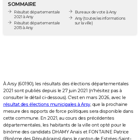
SOMMAIRE
City break
Voyage de noces
Climat
Destinations
Voyage nature
Forum
+
PHOTO
Résultat départementale
Bureaux de vote à Arsy
2021 à Arsy
Arsy
(toutes les informations
GUIDES D'ACHAT
Résultat départementale
sur la ville)
2015 à Arsy
BONS PLANS
CARTE DE VOEUX
Carte Bonne année
Carte Pâques
Carte de Noël
Carte Saint-Valentin
Carte d'anniversaire
DICTIONNAIRE
Biographies
Expressions
Dictionnaire
Citations
Proverbes
PROGRAMME TV
À Arsy (60190), les résultats des élections départementales
COPAINS D'AVANT
2021 sont publiés depuis le 27 juin 2021 (n'hésitez pas à
Se connecter
Collèges
Universités
Service militaire
S'inscrire
Lycées
Primaires
Entreprises
Avis de recherche
AVIS DE DÉCÈS
consulter le détail ci-dessous). C'est en mars 2026, avec le
résultat des élections municipales à Arsy
, que la prochaine
FORUM
mesure des rapports de force politiques sera disponible dans
cette commune. En 2021, au cours des précédentes
Lifestyle
Sport
Television
Cinema
Bricolage
Culture
Auto
Voyage
départementales, les habitants de la ville ont opté pour le
binôme des candidats DHAMY Anaïs et FONTAINE Patrice
(Binôme des Républicains) dans le canton de Estrées-Saint-