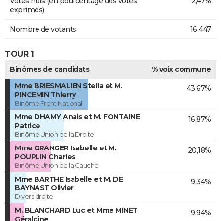
Votes nuls (en pourcentage des votes
2,47%
exprimés)
Nombre de votants
16 447
TOUR 1
Binômes de candidats
% voix commune
Mme BRIESMALIEN Stella et M.
43,67%
PINCEMIN Thierry
Binôme Front National
Mme DHAMY Anais et M. FONTAINE
16,87%
Patrice
Binôme Union de la Droite
Mme GRANGER Isabelle et M.
20,18%
POUPLIN Charles
Binôme Union de la Gauche
Mme BARTHE Isabelle et M. DE
9,34%
BAYNAST Olivier
Divers droite
M. BLANCHARD Luc et Mme MINET
9,94%
Géraldine