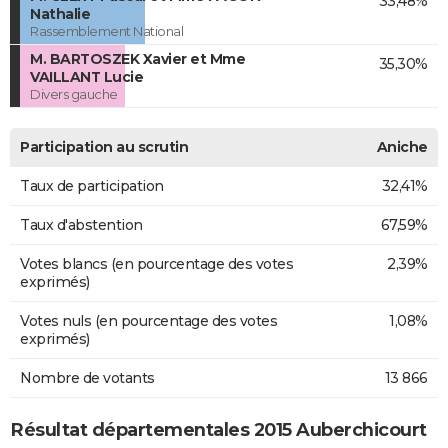
33,48%
Nathalie
Rassemblement National
M. BARTOSZEK Xavier et Mme
35,30%
VAILLANT Lucie
Divers gauche
Participation au scrutin
Aniche
Taux de participation
32,41%
Taux d'abstention
67,59%
Votes blancs (en pourcentage des votes
2,39%
exprimés)
Votes nuls (en pourcentage des votes
1,08%
exprimés)
Nombre de votants
13 866
Résultat départementales 2015 Auberchicourt