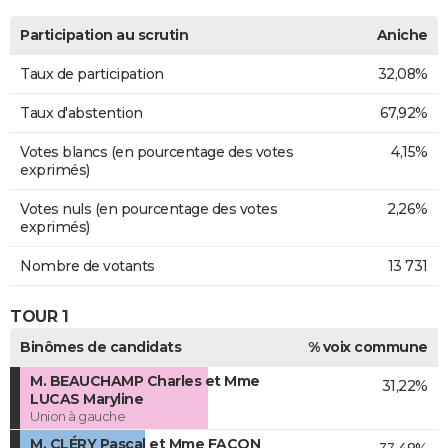
Participation au scrutin
Aniche
Taux de participation
32,08%
Taux d'abstention
67,92%
Votes blancs (en pourcentage des votes
4,15%
exprimés)
Votes nuls (en pourcentage des votes
2,26%
exprimés)
Nombre de votants
13 731
TOUR 1
Binômes de candidats
% voix commune
M. BEAUCHAMP Charles et Mme
31,22%
LUCAS Maryline
Union à gauche
M. CLÉRY Pascal et Mme FACON