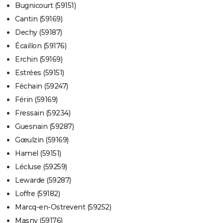
Bugnicourt (59151)
Cantin (59169)
Dechy (59187)
Écaillon (59176)
Erchin (59169)
Estrées (59151)
Féchain (59247)
Férin (59169)
Fressain (59234)
Guesnain (59287)
Gœulzin (59169)
Hamel (59151)
Lécluse (59259)
Lewarde (59287)
Loffre (59182)
Marcq-en-Ostrevent (59252)
Masny (59176)