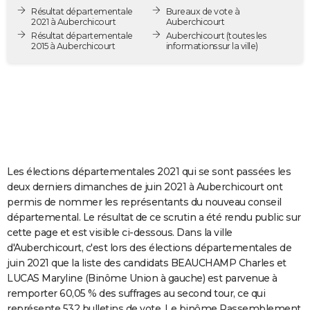
Résultat départementale
Bureaux de vote à
City break
Voyage de noces
Climat
Destinations
Voyage nature
Forum
+
PHOTO
2021 à Auberchicourt
Auberchicourt
Résultat départementale
Auberchicourt
(toutes les
GUIDES D'ACHAT
2015 à Auberchicourt
informations sur la ville)
BONS PLANS
CARTE DE VOEUX
Carte Bonne année
Carte Pâques
Carte de Noël
Carte Saint-Valentin
Carte d'anniversaire
DICTIONNAIRE
Biographies
Expressions
Dictionnaire
Citations
Proverbes
PROGRAMME TV
Les élections départementales 2021 qui se sont passées les
COPAINS D'AVANT
deux derniers dimanches de juin 2021 à Auberchicourt ont
permis de nommer les représentants du nouveau conseil
Se connecter
Collèges
Universités
Service militaire
S'inscrire
Lycées
Primaires
Entreprises
Avis de recherche
AVIS DE DÉCÈS
départemental. Le résultat de ce scrutin a été rendu public sur
cette page et est visible ci-dessous. Dans la ville
FORUM
d'Auberchicourt, c'est lors des élections départementales de
juin 2021 que la liste des candidats BEAUCHAMP Charles et
Lifestyle
Sport
Television
Cinema
Bricolage
Culture
Auto
Voyage
LUCAS Maryline (Binôme Union à gauche) est parvenue à
remporter 60,05 % des suffrages au second tour, ce qui
représente 532 bulletins de vote. Le binôme Rassemblement