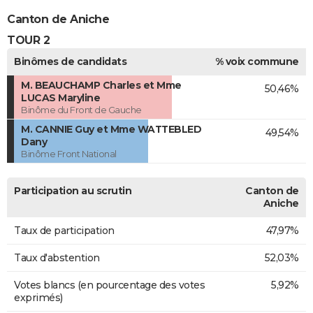
Canton de Aniche
TOUR 2
Binômes de candidats
% voix commune
M. BEAUCHAMP Charles et Mme
50,46%
LUCAS Maryline
Binôme du Front de Gauche
M. CANNIE Guy et Mme WATTEBLED
49,54%
Dany
Binôme Front National
Participation au scrutin
Canton de
Aniche
Taux de participation
47,97%
Taux d'abstention
52,03%
Votes blancs (en pourcentage des votes
5,92%
exprimés)