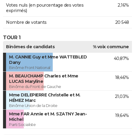
Votes nuls (en pourcentage des votes
2,16%
exprimés)
Nombre de votants
20 548
TOUR 1
Binômes de candidats
% voix commune
M. CANNIE Guy et Mme WATTEBLED
40,87%
Dany
Binôme Front National
M. BEAUCHAMP Charles et Mme
18,46%
LUCAS Maryline
Binôme du Front de Gauche
Mme DELEPIERRE Christelle et M.
21,03%
HÉMEZ Marc
Binôme Union de la Droite
Mme FAR Annie et M. SZATNY Jean-
19,64%
Michel
Parti Socialiste