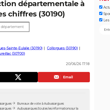
ection départementale à
Actu
s chiffres (30190)
Spo
Les 
ues-Sainte-Eulalie (30190)
Collorgues (30190)
ureillac (30700)
20/06/26 17:18
Email
ssargues
Bureaux de vote à Aubussargues
ssargues
Aubussargues
(toutes les informations sur la