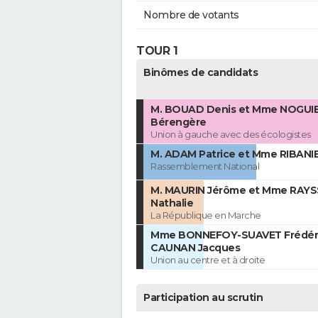
Nombre de votants
TOUR 1
Binômes de candidats
M. BOUAD Denis et Mme NOGUI
Bérengère
Union à gauche avec des écologistes
M. ADAM Patrice et Mme RIBANIER
Rassemblement National
M. MAURIN Jérôme et Mme RAYS
Nathalie
La République en Marche
Mme BONNEFOY-SUAVET Frédéri
CAUNAN Jacques
Union au centre et à droite
Participation au scrutin