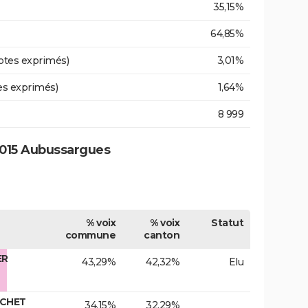
35,15%
64,85%
otes exprimés)
3,01%
es exprimés)
1,64%
8 999
2015 Aubussargues
% voix
% voix
Statut
commune
canton
ER
43,29%
42,32%
Elu
ICHET
34,15%
32,29%