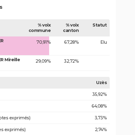
s
% voix
% voix
Statut
commune
canton
ER
70,91%
67,28%
Elu
 Mireille
29,09%
32,72%
Uzès
35,92%
64,08%
otes exprimés)
3,73%
es exprimés)
2,74%