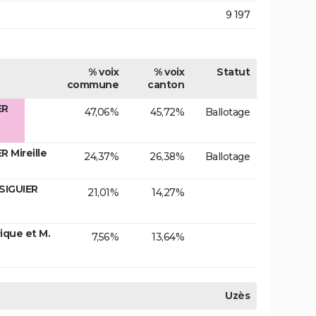
9 197
% voix
% voix
Statut
commune
canton
ER
47,06%
45,72%
Ballotage
 Mireille
24,37%
26,38%
Ballotage
SIGUIER
21,01%
14,27%
que et M.
7,56%
13,64%
Uzès