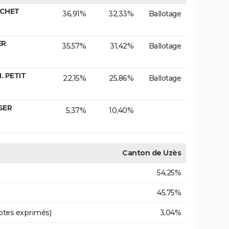
ICHET
36,91%
32,33%
Ballotage
ER
35,57%
31,42%
Ballotage
. PETIT
22,15%
25,86%
Ballotage
SER
5,37%
10,40%
Canton de Uzès
54,25%
45,75%
otes exprimés)
3,04%