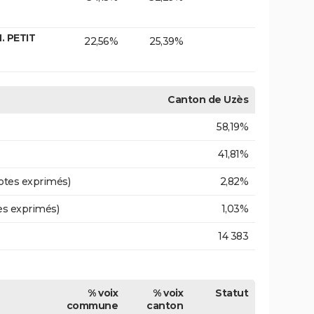
. PETIT
22,56%
25,39%
Canton de Uzès
58,19%
41,81%
otes exprimés)
2,82%
es exprimés)
1,03%
14 383
% voix
% voix
Statut
commune
canton