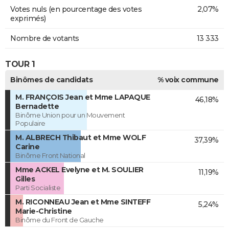
Votes nuls (en pourcentage des votes
2,07%
exprimés)
Nombre de votants
13 333
TOUR 1
Binômes de candidats
% voix commune
M. FRANÇOIS Jean et Mme LAPAQUE
46,18%
Bernadette
Binôme Union pour un Mouvement
Populaire
M. ALBRECH Thibaut et Mme WOLF
37,39%
Carine
Binôme Front National
Mme ACKEL Evelyne et M. SOULIER
11,19%
Gilles
Parti Socialiste
M. RICONNEAU Jean et Mme SINTEFF
5,24%
Marie-Christine
Binôme du Front de Gauche