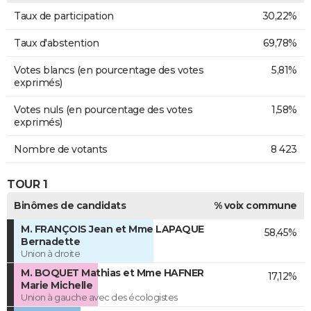
Taux de participation
30,22%
Taux d'abstention
69,78%
Votes blancs (en pourcentage des votes
5,81%
exprimés)
Votes nuls (en pourcentage des votes
1,58%
exprimés)
Nombre de votants
8 423
TOUR 1
Binômes de candidats
% voix commune
M. FRANÇOIS Jean et Mme LAPAQUE
58,45%
Bernadette
Union à droite
M. BOQUET Mathias et Mme HAFNER
17,12%
Marie Michelle
Union à gauche avec des écologistes