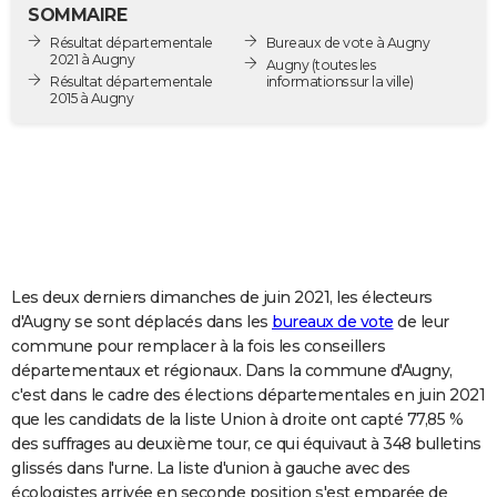
SOMMAIRE
City break
Voyage de noces
Climat
Destinations
Voyage nature
Forum
+
PHOTO
Résultat départementale
Bureaux de vote à Augny
2021 à Augny
Augny
(toutes les
GUIDES D'ACHAT
Résultat départementale
informations sur la ville)
2015 à Augny
BONS PLANS
CARTE DE VOEUX
Carte Bonne année
Carte Pâques
Carte de Noël
Carte Saint-Valentin
Carte d'anniversaire
DICTIONNAIRE
Biographies
Expressions
Dictionnaire
Citations
Proverbes
PROGRAMME TV
Les deux derniers dimanches de juin 2021, les électeurs
COPAINS D'AVANT
d'Augny se sont déplacés dans les
bureaux de vote
de leur
Se connecter
Collèges
Universités
Service militaire
S'inscrire
Lycées
Primaires
Entreprises
Avis de recherche
AVIS DE DÉCÈS
commune pour remplacer à la fois les conseillers
départementaux et régionaux. Dans la commune d'Augny,
FORUM
c'est dans le cadre des élections départementales en juin 2021
que les candidats de la liste Union à droite ont capté 77,85 %
Lifestyle
Sport
Television
Cinema
Bricolage
Culture
Auto
Voyage
des suffrages au deuxième tour, ce qui équivaut à 348 bulletins
glissés dans l'urne. La liste d'union à gauche avec des
écologistes arrivée en seconde position s'est emparée de