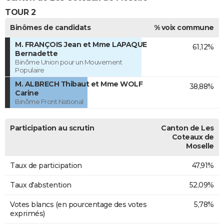
TOUR 2
Binômes de candidats
% voix commune
M. FRANÇOIS Jean et Mme LAPAQUE
61,12%
Bernadette
Binôme Union pour un Mouvement
Populaire
M. ALBRECH Thibaut et Mme WOLF
38,88%
Carine
Binôme Front National
Participation au scrutin
Canton de Les
Coteaux de
Moselle
Taux de participation
47,91%
Taux d'abstention
52,09%
Votes blancs (en pourcentage des votes
5,78%
exprimés)