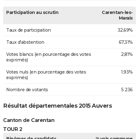
Participation au scrutin
Carentan-les-
Marais
Taux de participation
32,69%
Taux d'abstention
67,31%
Votes blancs (en pourcentage des votes
2,81%
exprimés)
Votes nuls (en pourcentage des votes
1,93%
exprimés)
Nombre de votants
5 236
Résultat départementales 2015 Auvers
Canton de Carentan
TOUR 2
Binômes de candidats
% voix commune