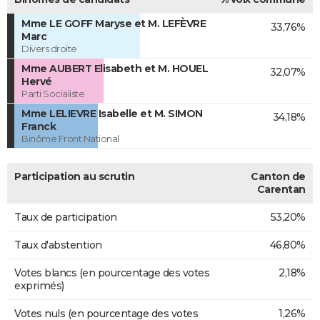
Mme LE GOFF Maryse et M. LEFÈVRE
33,76%
Marc
Divers droite
Mme AUBERT Elisabeth et M. HOUEL
32,07%
Hervé
Parti Socialiste
Mme LELIEVRE Isabelle et M. SIMON
34,18%
Franck
Binôme Front National
Participation au scrutin
Canton de
Carentan
Taux de participation
53,20%
Taux d'abstention
46,80%
Votes blancs (en pourcentage des votes
2,18%
exprimés)
Votes nuls (en pourcentage des votes
1,26%