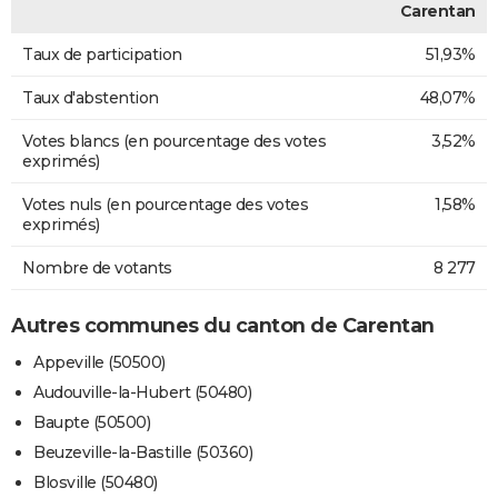
Carentan
Taux de participation
51,93%
Taux d'abstention
48,07%
Votes blancs (en pourcentage des votes
3,52%
exprimés)
Votes nuls (en pourcentage des votes
1,58%
exprimés)
Nombre de votants
8 277
Autres communes du canton de Carentan
Appeville (50500)
Audouville-la-Hubert (50480)
Baupte (50500)
Beuzeville-la-Bastille (50360)
Blosville (50480)