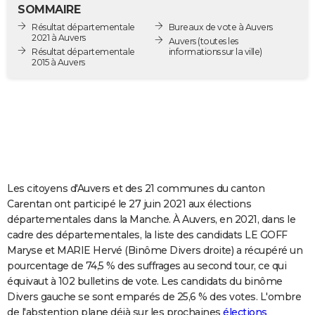
SOMMAIRE
City break
Voyage de noces
Climat
Destinations
Voyage nature
Forum
+
PHOTO
Résultat départementale
Bureaux de vote à Auvers
2021 à Auvers
Auvers
(toutes les
GUIDES D'ACHAT
Résultat départementale
informations sur la ville)
2015 à Auvers
BONS PLANS
CARTE DE VOEUX
Carte Bonne année
Carte Pâques
Carte de Noël
Carte Saint-Valentin
Carte d'anniversaire
DICTIONNAIRE
Biographies
Expressions
Dictionnaire
Citations
Proverbes
PROGRAMME TV
Les citoyens d'Auvers et des 21 communes du canton
COPAINS D'AVANT
Carentan ont participé le 27 juin 2021 aux élections
Se connecter
Collèges
Universités
Service militaire
S'inscrire
Lycées
Primaires
Entreprises
Avis de recherche
AVIS DE DÉCÈS
départementales dans la Manche. À Auvers, en 2021, dans le
cadre des départementales, la liste des candidats LE GOFF
FORUM
Maryse et MARIE Hervé (Binôme Divers droite) a récupéré un
pourcentage de 74,5 % des suffrages au second tour, ce qui
Lifestyle
Sport
Television
Cinema
Bricolage
Culture
Auto
Voyage
équivaut à 102 bulletins de vote. Les candidats du binôme
Divers gauche se sont emparés de 25,6 % des votes. L'ombre
de l'abstention plane déjà sur les prochaines
élections