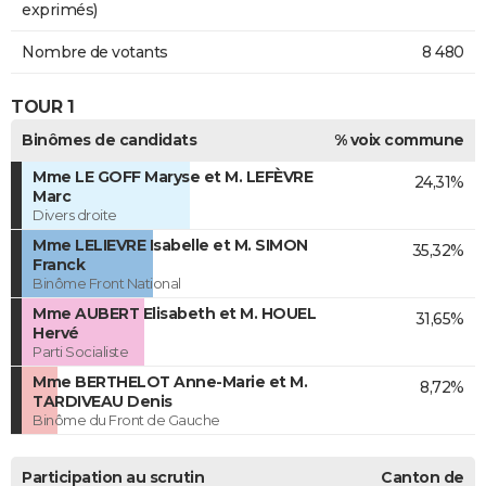
exprimés)
Nombre de votants
8 480
TOUR 1
Binômes de candidats
% voix commune
Mme LE GOFF Maryse et M. LEFÈVRE
24,31%
Marc
Divers droite
Mme LELIEVRE Isabelle et M. SIMON
35,32%
Franck
Binôme Front National
Mme AUBERT Elisabeth et M. HOUEL
31,65%
Hervé
Parti Socialiste
Mme BERTHELOT Anne-Marie et M.
8,72%
TARDIVEAU Denis
Binôme du Front de Gauche
Participation au scrutin
Canton de