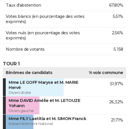
Taux d'abstention
67,80%
Votes blancs (en pourcentage des votes
5,51%
exprimés)
Votes nuls (en pourcentage des votes
2,56%
exprimés)
Nombre de votants
5 158
TOUR 1
Binômes de candidats
% voix commune
Mme LE GOFF Maryse et M. MARIE
51,97%
Hervé
Divers droite
Mme DAVID Amélie et M. LETOUZE
26,32%
Yohann
Divers gauche
Mme FILY Laetitia et M. SIMON Franck
21,71%
Rassemblement National