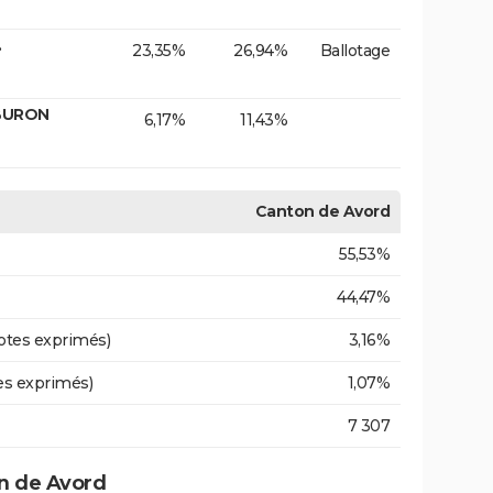
.
23,35%
26,94%
Ballotage
ABURON
6,17%
11,43%
Canton de Avord
55,53%
44,47%
otes exprimés)
3,16%
es exprimés)
1,07%
7 307
n de Avord