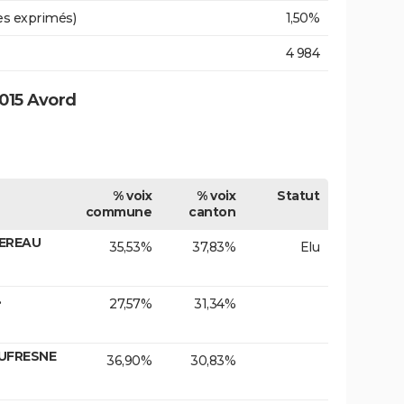
es exprimés)
1,50%
4 984
015 Avord
% voix
% voix
Statut
commune
canton
MEREAU
35,53%
37,83%
Elu
.
27,57%
31,34%
DUFRESNE
36,90%
30,83%