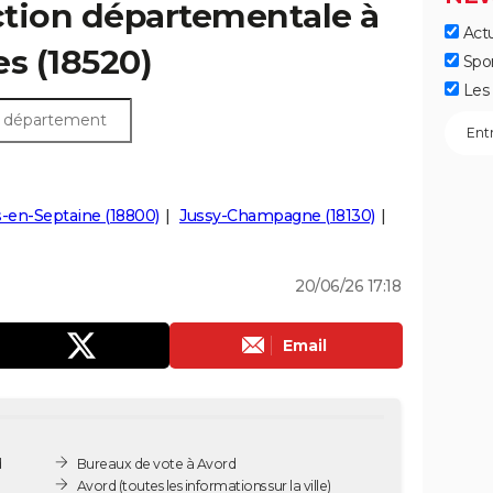
ection départementale à
Actu
es (18520)
Spo
Les 
-en-Septaine (18800)
Jussy-Champagne (18130)
20/06/26 17:18
Email
d
Bureaux de vote à Avord
Avord
(toutes les informations sur la ville)