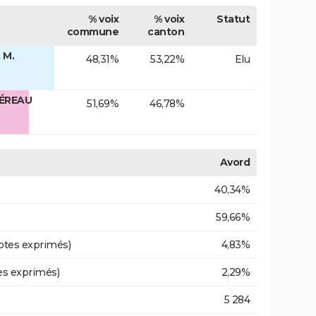
% voix
% voix
Statut
commune
canton
 M.
48,31%
53,22%
Elu
MÉREAU
51,69%
46,78%
Avord
40,34%
59,66%
otes exprimés)
4,83%
es exprimés)
2,29%
5 284