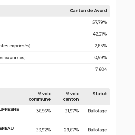
Canton de Avord
57,79%
42,21%
otes exprimés)
2,83%
es exprimés)
0,99%
7 604
% voix
% voix
Statut
commune
canton
DUFRESNE
36,56%
31,97%
Ballotage
MEREAU
33,92%
29,67%
Ballotage