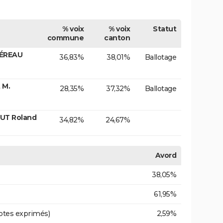
% voix
% voix
Statut
commune
canton
MÉREAU
36,83%
38,01%
Ballotage
 M.
28,35%
37,32%
Ballotage
UT Roland
34,82%
24,67%
Avord
38,05%
61,95%
otes exprimés)
2,59%