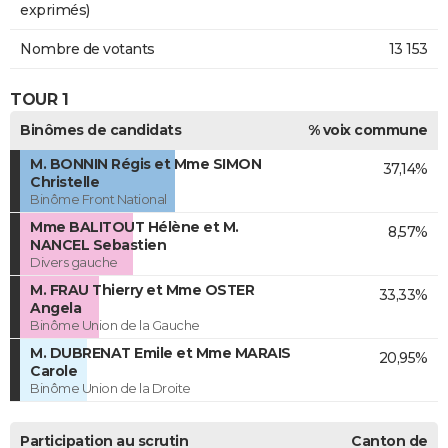
exprimés)
Nombre de votants
13 153
TOUR 1
Binômes de candidats
% voix commune
M. BONNIN Régis et Mme SIMON
37,14%
Christelle
Binôme Front National
Mme BALITOUT Hélène et M.
8,57%
NANCEL Sebastien
Divers gauche
M. FRAU Thierry et Mme OSTER
33,33%
Angela
Binôme Union de la Gauche
M. DUBRENAT Emile et Mme MARAIS
20,95%
Carole
Binôme Union de la Droite
Participation au scrutin
Canton de