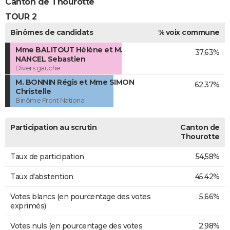
Canton de Thourotte
TOUR 2
Binômes de candidats
% voix commune
Mme BALITOUT Hélène et M.
37,63%
NANCEL Sebastien
Divers gauche
M. BONNIN Régis et Mme SIMON
62,37%
Christelle
Binôme Front National
Participation au scrutin
Canton de
Thourotte
Taux de participation
54,58%
Taux d'abstention
45,42%
Votes blancs (en pourcentage des votes
5,66%
exprimés)
Votes nuls (en pourcentage des votes
2,98%