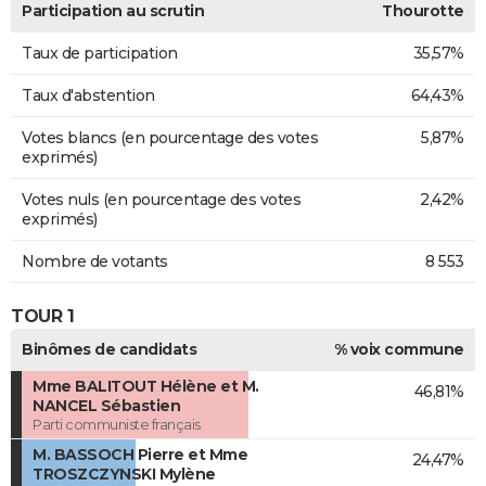
Participation au scrutin
Thourotte
Taux de participation
35,57%
Taux d'abstention
64,43%
Votes blancs (en pourcentage des votes
5,87%
exprimés)
Votes nuls (en pourcentage des votes
2,42%
exprimés)
Nombre de votants
8 553
TOUR 1
Binômes de candidats
% voix commune
Mme BALITOUT Hélène et M.
46,81%
NANCEL Sébastien
Parti communiste français
M. BASSOCH Pierre et Mme
24,47%
TROSZCZYNSKI Mylène