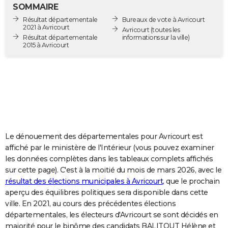
SOMMAIRE
City break
Voyage de noces
Climat
Destinations
Voyage nature
Forum
+
PHOTO
Résultat départementale
Bureaux de vote à Avricourt
2021 à Avricourt
Avricourt
(toutes les
GUIDES D'ACHAT
Résultat départementale
informations sur la ville)
2015 à Avricourt
BONS PLANS
CARTE DE VOEUX
Carte Bonne année
Carte Pâques
Carte de Noël
Carte Saint-Valentin
Carte d'anniversaire
DICTIONNAIRE
Biographies
Expressions
Dictionnaire
Citations
Proverbes
PROGRAMME TV
Le dénouement des départementales pour Avricourt est
COPAINS D'AVANT
affiché par le ministère de l'Intérieur (vous pouvez examiner
Se connecter
Collèges
Universités
Service militaire
S'inscrire
Lycées
Primaires
Entreprises
Avis de recherche
AVIS DE DÉCÈS
les données complètes dans les tableaux complets affichés
sur cette page). C'est à la moitié du mois de mars 2026, avec le
FORUM
résultat des élections municipales à Avricourt
, que le prochain
aperçu des équilibres politiques sera disponible dans cette
Lifestyle
Sport
Television
Cinema
Bricolage
Culture
Auto
Voyage
ville. En 2021, au cours des précédentes élections
départementales, les électeurs d'Avricourt se sont décidés en
majorité pour le binôme des candidats BALITOUT Hélène et