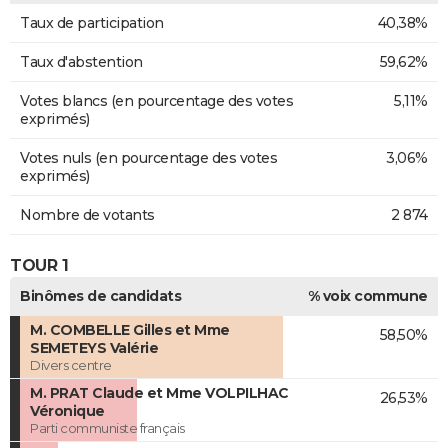
Taux de participation
40,38%
Taux d'abstention
59,62%
Votes blancs (en pourcentage des votes
5,11%
exprimés)
Votes nuls (en pourcentage des votes
3,06%
exprimés)
Nombre de votants
2 874
TOUR 1
Binômes de candidats
% voix commune
M. COMBELLE Gilles et Mme
58,50%
SEMETEYS Valérie
Divers centre
M. PRAT Claude et Mme VOLPILHAC
26,53%
Véronique
Parti communiste français