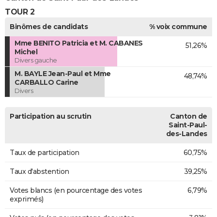
TOUR 2
Binômes de candidats
% voix commune
Mme BENITO Patricia et M. CABANES
51,26%
Michel
Divers gauche
M. BAYLE Jean-Paul et Mme
48,74%
CARBALLO Carine
Divers
Participation au scrutin
Canton de
Saint-Paul-
des-Landes
Taux de participation
60,75%
Taux d'abstention
39,25%
Votes blancs (en pourcentage des votes
6,79%
exprimés)