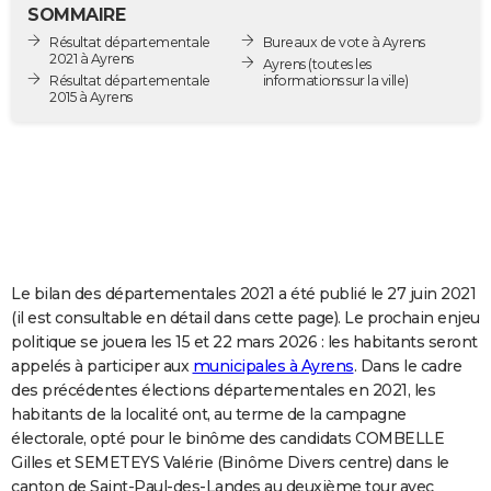
SOMMAIRE
City break
Voyage de noces
Climat
Destinations
Voyage nature
Forum
+
PHOTO
Résultat départementale
Bureaux de vote à Ayrens
2021 à Ayrens
Ayrens
(toutes les
GUIDES D'ACHAT
Résultat départementale
informations sur la ville)
2015 à Ayrens
BONS PLANS
CARTE DE VOEUX
Carte Bonne année
Carte Pâques
Carte de Noël
Carte Saint-Valentin
Carte d'anniversaire
DICTIONNAIRE
Biographies
Expressions
Dictionnaire
Citations
Proverbes
PROGRAMME TV
Le bilan des départementales 2021 a été publié le 27 juin 2021
COPAINS D'AVANT
(il est consultable en détail dans cette page). Le prochain enjeu
Se connecter
Collèges
Universités
Service militaire
S'inscrire
Lycées
Primaires
Entreprises
Avis de recherche
AVIS DE DÉCÈS
politique se jouera les 15 et 22 mars 2026 : les habitants seront
appelés à participer aux
municipales à Ayrens
. Dans le cadre
FORUM
des précédentes élections départementales en 2021, les
habitants de la localité ont, au terme de la campagne
Lifestyle
Sport
Television
Cinema
Bricolage
Culture
Auto
Voyage
électorale, opté pour le binôme des candidats COMBELLE
Gilles et SEMETEYS Valérie (Binôme Divers centre) dans le
canton de Saint-Paul-des-Landes au deuxième tour avec