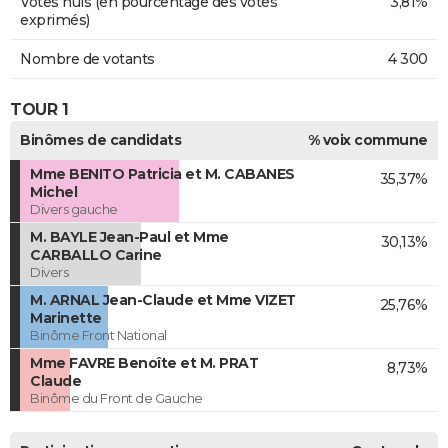
Votes nuls (en pourcentage des votes
3,81%
exprimés)
Nombre de votants
4 300
TOUR 1
Binômes de candidats
% voix commune
Mme BENITO Patricia et M. CABANES
35,37%
Michel
Divers gauche
M. BAYLE Jean-Paul et Mme
30,13%
CARBALLO Carine
Divers
M. ARNAL Jean-Claude et Mme VIZET
25,76%
Marinette
Binôme Front National
Mme FAVRE Benoîte et M. PRAT
8,73%
Claude
Binôme du Front de Gauche