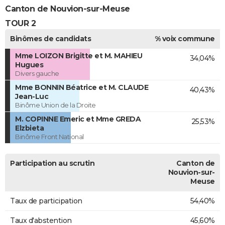
Canton de Nouvion-sur-Meuse
TOUR 2
Binômes de candidats
% voix commune
Mme LOIZON Brigitte et M. MAHIEU
34,04%
Hugues
Divers gauche
Mme BONNIN Béatrice et M. CLAUDE
40,43%
Jean-Luc
Binôme Union de la Droite
M. COPINNE Emeric et Mme GREDA
25,53%
Elzbieta
Binôme Front National
Participation au scrutin
Canton de
Nouvion-sur-
Meuse
Taux de participation
54,40%
Taux d'abstention
45,60%