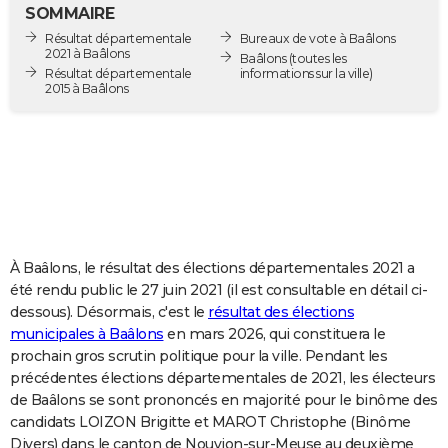
SOMMAIRE
City break
Voyage de noces
Climat
Destinations
Voyage nature
Forum
+
PHOTO
Résultat départementale
Bureaux de vote à Baâlons
2021 à Baâlons
Baâlons
(toutes les
GUIDES D'ACHAT
Résultat départementale
informations sur la ville)
2015 à Baâlons
BONS PLANS
CARTE DE VOEUX
Carte Bonne année
Carte Pâques
Carte de Noël
Carte Saint-Valentin
Carte d'anniversaire
DICTIONNAIRE
Biographies
Expressions
Dictionnaire
Citations
Proverbes
PROGRAMME TV
À Baâlons, le résultat des élections départementales 2021 a
COPAINS D'AVANT
été rendu public le 27 juin 2021 (il est consultable en détail ci-
Se connecter
Collèges
Universités
Service militaire
S'inscrire
Lycées
Primaires
Entreprises
Avis de recherche
AVIS DE DÉCÈS
dessous). Désormais, c'est le
résultat des élections
municipales à Baâlons
en mars 2026, qui constituera le
FORUM
prochain gros scrutin politique pour la ville. Pendant les
précédentes élections départementales de 2021, les électeurs
Lifestyle
Sport
Television
Cinema
Bricolage
Culture
Auto
Voyage
de Baâlons se sont prononcés en majorité pour le binôme des
candidats LOIZON Brigitte et MAROT Christophe (Binôme
Divers) dans le canton de Nouvion-sur-Meuse au deuxième