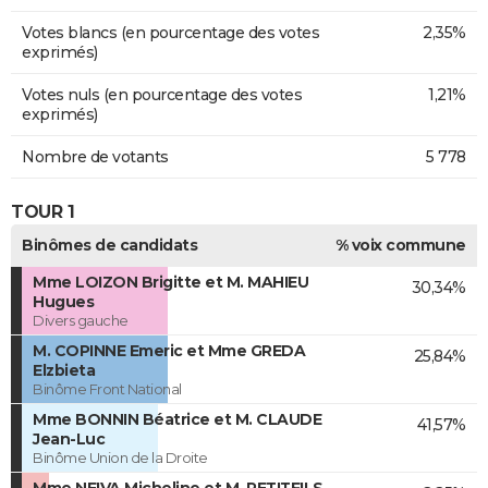
Votes blancs (en pourcentage des votes
2,35%
exprimés)
Votes nuls (en pourcentage des votes
1,21%
exprimés)
Nombre de votants
5 778
TOUR 1
Binômes de candidats
% voix commune
Mme LOIZON Brigitte et M. MAHIEU
30,34%
Hugues
Divers gauche
M. COPINNE Emeric et Mme GREDA
25,84%
Elzbieta
Binôme Front National
Mme BONNIN Béatrice et M. CLAUDE
41,57%
Jean-Luc
Binôme Union de la Droite