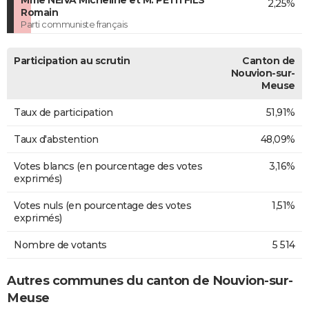
Mme NEIVA Micheline et M. PETITFILS
2,25%
Romain
Parti communiste français
Participation au scrutin
Canton de
Nouvion-sur-
Meuse
Taux de participation
51,91%
Taux d'abstention
48,09%
Votes blancs (en pourcentage des votes
3,16%
exprimés)
Votes nuls (en pourcentage des votes
1,51%
exprimés)
Nombre de votants
5 514
Autres communes du canton de Nouvion-sur-
Meuse