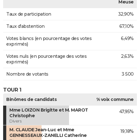
Meuse
Taux de participation
32,90%
Taux d'abstention
67,10%
Votes blancs (en pourcentage des votes
6,49%
exprimés)
Votes nuls (en pourcentage des votes
2,63%
exprimés)
Nombre de votants
3 500
TOUR 1
Binômes de candidats
% voix commune
Mme LOIZON Brigitte et M. MAROT
47,95%
Christophe
Divers
M. CLAUDE Jean-Luc et Mme
19,18%
GENNESSEAUX-ZANELLI Catherine