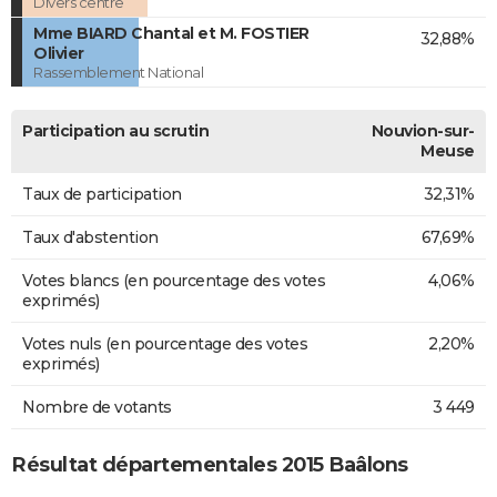
Divers centre
Mme BIARD Chantal et M. FOSTIER
32,88%
Olivier
Rassemblement National
Participation au scrutin
Nouvion-sur-
Meuse
Taux de participation
32,31%
Taux d'abstention
67,69%
Votes blancs (en pourcentage des votes
4,06%
exprimés)
Votes nuls (en pourcentage des votes
2,20%
exprimés)
Nombre de votants
3 449
Résultat départementales 2015 Baâlons