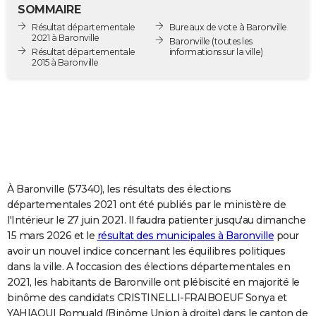
SOMMAIRE
City break
Voyage de noces
Climat
Destinations
Voyage nature
Forum
+
PHOTO
Résultat départementale
Bureaux de vote à Baronville
2021 à Baronville
Baronville
(toutes les
GUIDES D'ACHAT
Résultat départementale
informations sur la ville)
2015 à Baronville
BONS PLANS
CARTE DE VOEUX
Carte Bonne année
Carte Pâques
Carte de Noël
Carte Saint-Valentin
Carte d'anniversaire
DICTIONNAIRE
Biographies
Expressions
Dictionnaire
Citations
Proverbes
PROGRAMME TV
À Baronville (57340), les résultats des élections
COPAINS D'AVANT
départementales 2021 ont été publiés par le ministère de
Se connecter
Collèges
Universités
Service militaire
S'inscrire
Lycées
Primaires
Entreprises
Avis de recherche
AVIS DE DÉCÈS
l'Intérieur le 27 juin 2021. Il faudra patienter jusqu'au dimanche
15 mars 2026 et le
résultat des municipales à Baronville
pour
FORUM
avoir un nouvel indice concernant les équilibres politiques
dans la ville. A l'occasion des élections départementales en
Lifestyle
Sport
Television
Cinema
Bricolage
Culture
Auto
Voyage
2021, les habitants de Baronville ont plébiscité en majorité le
binôme des candidats CRISTINELLI-FRAIBOEUF Sonya et
YAHIAOUI Romuald (Binôme Union à droite) dans le canton de