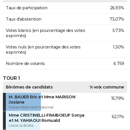
Taux de participation
26,93%
Taux d'abstention
73,07%
Votes blancs (en pourcentage des votes
5,73%
exprimés)
Votes nuls (en pourcentage des votes
1,30%
exprimés)
Nombre de votants
6 759
TOUR 1
Binômes de candidats
% voix commune
M. BAUER Eric et Mme MARISON
15,79%
Josiane
Rassemblement National
Mme CRISTINELLI-FRAIBOEUF Sonya
62,11%
et M. YAHIAOUI Romuald
Union à droite