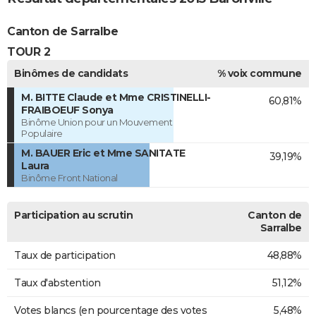
Canton de Sarralbe
TOUR 2
Binômes de candidats
% voix commune
M. BITTE Claude et Mme CRISTINELLI-
60,81%
FRAIBOEUF Sonya
Binôme Union pour un Mouvement
Populaire
M. BAUER Eric et Mme SANITATE
39,19%
Laura
Binôme Front National
Participation au scrutin
Canton de
Sarralbe
Taux de participation
48,88%
Taux d'abstention
51,12%
Votes blancs (en pourcentage des votes
5,48%