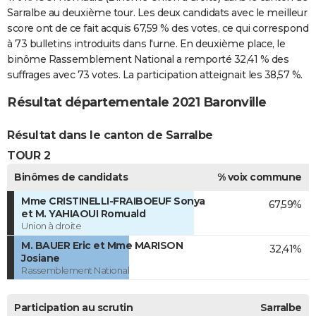
Sarralbe au deuxième tour. Les deux candidats avec le meilleur
score ont de ce fait acquis 67,59 % des votes, ce qui correspond
à 73 bulletins introduits dans l'urne. En deuxième place, le
binôme Rassemblement National a remporté 32,41 % des
suffrages avec 73 votes. La participation atteignait les 38,57 %.
Résultat départementale 2021 Baronville
Résultat dans le canton de Sarralbe
TOUR 2
Binômes de candidats
% voix commune
Mme CRISTINELLI-FRAIBOEUF Sonya
67,59%
et M. YAHIAOUI Romuald
Union à droite
M. BAUER Eric et Mme MARISON
32,41%
Josiane
Rassemblement National
Participation au scrutin
Sarralbe