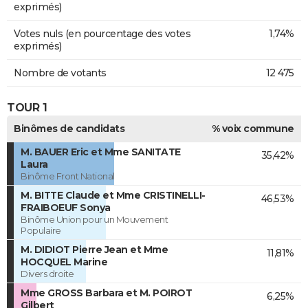
exprimés)
Votes nuls (en pourcentage des votes
1,74%
exprimés)
Nombre de votants
12 475
TOUR 1
Binômes de candidats
% voix commune
M. BAUER Eric et Mme SANITATE
35,42%
Laura
Binôme Front National
M. BITTE Claude et Mme CRISTINELLI-
46,53%
FRAIBOEUF Sonya
Binôme Union pour un Mouvement
Populaire
M. DIDIOT Pierre Jean et Mme
11,81%
HOCQUEL Marine
Divers droite
Mme GROSS Barbara et M. POIROT
6,25%
Gilbert