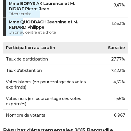
Mme BORYSIAK Laurence et M.
9,47%
DIDIOT Pierre-Jean
Divers droite
Mme QUODBACH Jeannine et M.
12,63%
RENARD Philippe
Union au centre et à droite
Participation au scrutin
Sarralbe
Taux de participation
27,77%
Taux d'abstention
72,23%
Votes blancs (en pourcentage des votes
4,52%
exprimés)
Votes nuls (en pourcentage des votes
1,66%
exprimés)
Nombre de votants
6 967
Résultat départementales 2015 Baronville