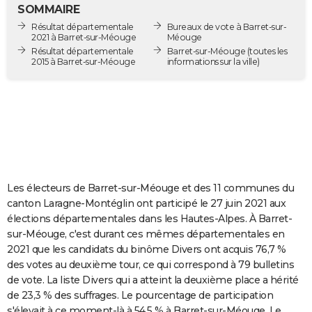
SOMMAIRE
City break
Voyage de noces
Climat
Destinations
Voyage nature
Forum
+
PHOTO
Résultat départementale
Bureaux de vote à Barret-sur-
2021 à Barret-sur-Méouge
Méouge
GUIDES D'ACHAT
Résultat départementale
Barret-sur-Méouge
(toutes les
2015 à Barret-sur-Méouge
informations sur la ville)
BONS PLANS
CARTE DE VOEUX
Carte Bonne année
Carte Pâques
Carte de Noël
Carte Saint-Valentin
Carte d'anniversaire
DICTIONNAIRE
Biographies
Expressions
Dictionnaire
Citations
Proverbes
PROGRAMME TV
COPAINS D'AVANT
Les électeurs de Barret-sur-Méouge et des 11 communes du
canton Laragne-Montéglin ont participé le 27 juin 2021 aux
Se connecter
Collèges
Universités
Service militaire
S'inscrire
Lycées
Primaires
Entreprises
Avis de recherche
AVIS DE DÉCÈS
élections départementales dans les Hautes-Alpes. À Barret-
sur-Méouge, c'est durant ces mêmes départementales en
FORUM
2021 que les candidats du binôme Divers ont acquis 76,7 %
des votes au deuxième tour, ce qui correspond à 79 bulletins
Lifestyle
Sport
Television
Cinema
Bricolage
Culture
Auto
Voyage
de vote. La liste Divers qui a atteint la deuxième place a hérité
de 23,3 % des suffrages. Le pourcentage de participation
s'élevait à ce moment-là à 54,5 % à Barret-sur-Méouge. Le