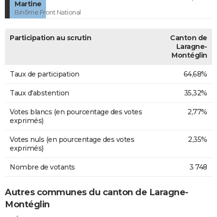
Martine
Binôme Front National
Participation au scrutin
Canton de
Laragne-
Montéglin
Taux de participation
64,68%
Taux d'abstention
35,32%
Votes blancs (en pourcentage des votes
2,77%
exprimés)
Votes nuls (en pourcentage des votes
2,35%
exprimés)
Nombre de votants
3 748
Autres communes du canton de Laragne-
Montéglin