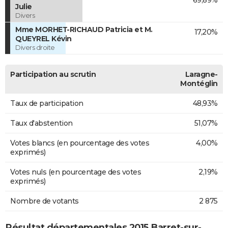
Julie
Divers
Mme MORHET-RICHAUD Patricia et M.
17,20%
QUEYREL Kévin
Divers droite
Participation au scrutin
Laragne-
Montéglin
Taux de participation
48,93%
Taux d'abstention
51,07%
Votes blancs (en pourcentage des votes
4,00%
exprimés)
Votes nuls (en pourcentage des votes
2,19%
exprimés)
Nombre de votants
2 875
Résultat départementales 2015 Barret-sur-