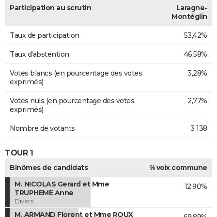
Participation au scrutin
Laragne-
Montéglin
Taux de participation
53,42%
Taux d'abstention
46,58%
Votes blancs (en pourcentage des votes
3,28%
exprimés)
Votes nuls (en pourcentage des votes
2,77%
exprimés)
Nombre de votants
3 138
TOUR 1
Binômes de candidats
% voix commune
M. NICOLAS Gerard et Mme
12,90%
TRUPHEME Anne
Divers
M. ARMAND Florent et Mme ROUX
69,89%