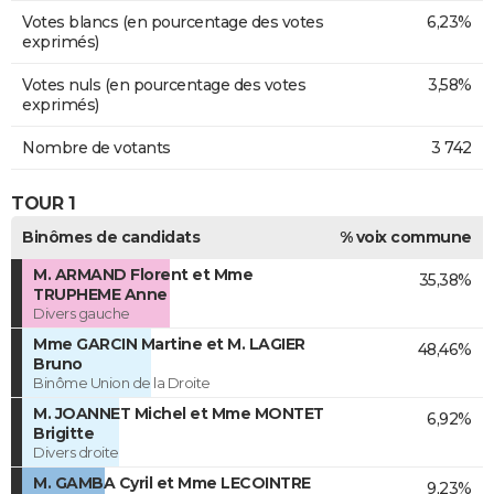
Votes blancs (en pourcentage des votes
6,23%
exprimés)
Votes nuls (en pourcentage des votes
3,58%
exprimés)
Nombre de votants
3 742
TOUR 1
Binômes de candidats
% voix commune
M. ARMAND Florent et Mme
35,38%
TRUPHEME Anne
Divers gauche
Mme GARCIN Martine et M. LAGIER
48,46%
Bruno
Binôme Union de la Droite
M. JOANNET Michel et Mme MONTET
6,92%
Brigitte
Divers droite
M. GAMBA Cyril et Mme LECOINTRE
9,23%