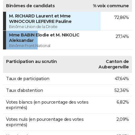
Binômes de candidats
% voix commune
M. RICHARD Laurent et Mme
72,86%
WINOCOUR LEFEVRE Pauline
Binôme Union de la Droite
Mme BABIN Elodie et M. NIKOLIC
27,14%
Aleksandar
Binôme Front National
Participation au scrutin
Canton de
Aubergenville
Taux de participation
47,64%
Taux d'abstention
52,36%
Votes blancs (en pourcentage des votes
6,82%
exprimés)
Votes nuls (en pourcentage des votes
2,09%
exprimés)