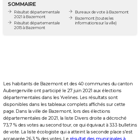
SOMMAIRE
City break
Voyage de noces
Climat
Destinations
Voyage nature
Forum
+
PHOTO
Résultat départementale
Bureaux de vote à Bazemont
2021 à Bazemont
Bazemont
(toutes les
GUIDES D'ACHAT
Résultat départementale
informations sur la ville)
2015 à Bazemont
BONS PLANS
CARTE DE VOEUX
Carte Bonne année
Carte Pâques
Carte de Noël
Carte Saint-Valentin
Carte d'anniversaire
DICTIONNAIRE
Biographies
Expressions
Dictionnaire
Citations
Proverbes
PROGRAMME TV
Les habitants de Bazemont et des 40 communes du canton
COPAINS D'AVANT
Aubergenville ont participé le 27 juin 2021 aux élections
Se connecter
Collèges
Universités
Service militaire
S'inscrire
Lycées
Primaires
Entreprises
Avis de recherche
AVIS DE DÉCÈS
départementales dans les Yvelines. Les résultats sont
disponibles dans les tableaux complets affichés sur cette
FORUM
page. Dans la ville de Bazemont, lors des élections
départementales de 2021, la liste Divers droite a décroché
Lifestyle
Sport
Television
Cinema
Bricolage
Culture
Auto
Voyage
73,7 % des votes au second tour, ce qui équivaut à 333 bulletins
de vote. La liste écologiste qui a atteint la seconde place s'est
accaparée 26,3 % des votes. Le
résultat des municipales à