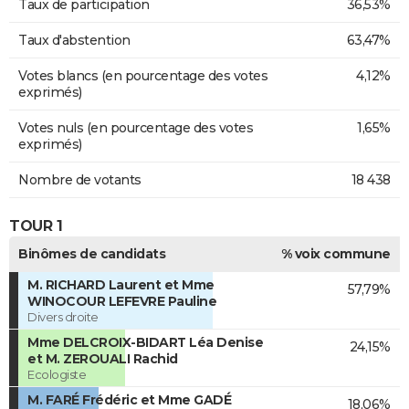
Taux de participation
36,53%
Taux d'abstention
63,47%
Votes blancs (en pourcentage des votes
4,12%
exprimés)
Votes nuls (en pourcentage des votes
1,65%
exprimés)
Nombre de votants
18 438
TOUR 1
Binômes de candidats
% voix commune
M. RICHARD Laurent et Mme
57,79%
WINOCOUR LEFEVRE Pauline
Divers droite
Mme DELCROIX-BIDART Léa Denise
24,15%
et M. ZEROUALI Rachid
Ecologiste
M. FARÉ Frédéric et Mme GADÉ
18,06%