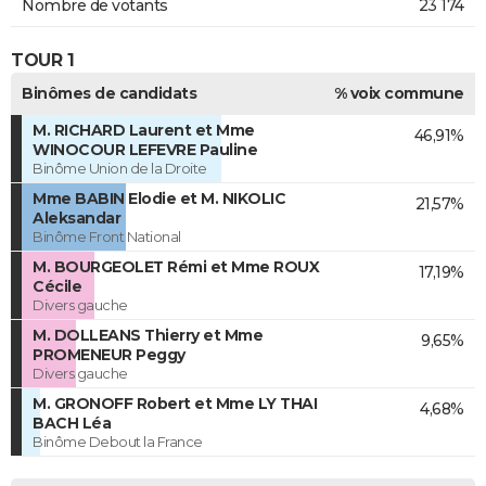
Nombre de votants
23 174
TOUR 1
Binômes de candidats
% voix commune
M. RICHARD Laurent et Mme
46,91%
WINOCOUR LEFEVRE Pauline
Binôme Union de la Droite
Mme BABIN Elodie et M. NIKOLIC
21,57%
Aleksandar
Binôme Front National
M. BOURGEOLET Rémi et Mme ROUX
17,19%
Cécile
Divers gauche
M. DOLLEANS Thierry et Mme
9,65%
PROMENEUR Peggy
Divers gauche
M. GRONOFF Robert et Mme LY THAI
4,68%
BACH Léa
Binôme Debout la France