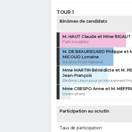
TOUR 1
Binômes de candidats
M. HAUT Claude et Mme RIGAUT
Parti Socialiste
M. DE BEAUREGARD Philippe et
MICOUD Lorraine
Binôme Front National
Mme MARTIN Bénédicte et M. P
Jean-François
Binôme Union pour un Mouvement Pop
Mme CRESPO Anne et M. MEFFRE 
Divers droite
Participation au scrutin
Taux de participation