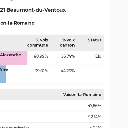
021 Beaumont-du-Ventoux
ison-la-Romaine
% voix
% voix
Statut
commune
canton
Alexandre
60,99%
55,74%
Elu
 Mme
39,01%
44,26%
Vaison-la-Romaine
47,86%
52,14%