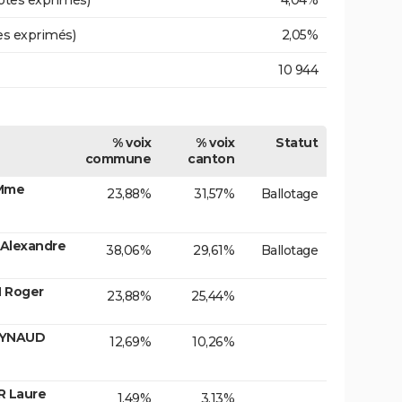
otes exprimés)
4,04%
es exprimés)
2,05%
10 944
% voix
% voix
Statut
commune
canton
 Mme
23,88%
31,57%
Ballotage
Alexandre
38,06%
29,61%
Ballotage
 Roger
23,88%
25,44%
EYNAUD
12,69%
10,26%
R Laure
1,49%
3,13%