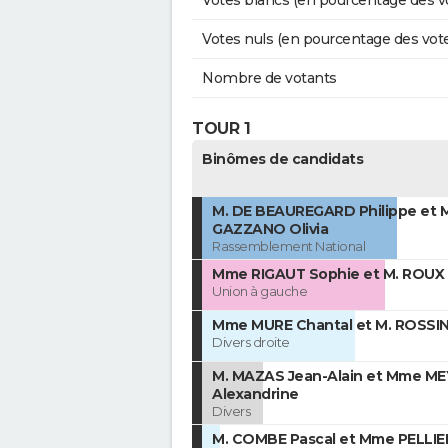
Votes blancs (en pourcentage des v
Votes nuls (en pourcentage des vot
Nombre de votants
TOUR 1
Binômes de candidats
M. DE BEAUREGARD Philippe et
GAZZANO Olivia
Rassemblement National
Mme RIGAUT Sophie et M. ROUX 
Union à gauche
Mme MURE Chantal et M. ROSSIN
Divers droite
M. MAZAS Jean-Alain et Mme M
Alexandrine
Divers
M. COMBE Pascal et Mme PELLIE