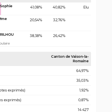
 Sophie
41,08%
40,82%
Elu
 Mme
20,54%
32,76%
ERILHOU
38,38%
26,42%
ulaire
Canton de Vaison-la-
Romaine
64,97%
35,03%
otes exprimés)
1,92%
es exprimés)
0,87%
14 427