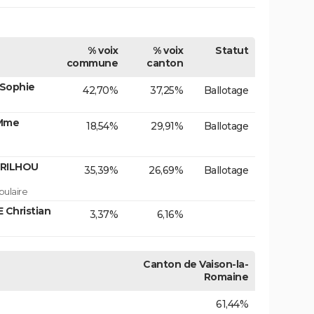
% voix
% voix
Statut
commune
canton
 Sophie
42,70%
37,25%
Ballotage
 Mme
18,54%
29,91%
Ballotage
ERILHOU
35,39%
26,69%
Ballotage
ulaire
Christian
3,37%
6,16%
Canton de Vaison-la-
Romaine
61,44%