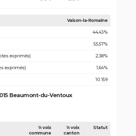
Vaison-la-Romaine
44,43%
55,57%
otes exprimés)
2,38%
es exprimés)
1,64%
10 159
2015 Beaumont-du-Ventoux
% voix
% voix
Statut
commune
canton