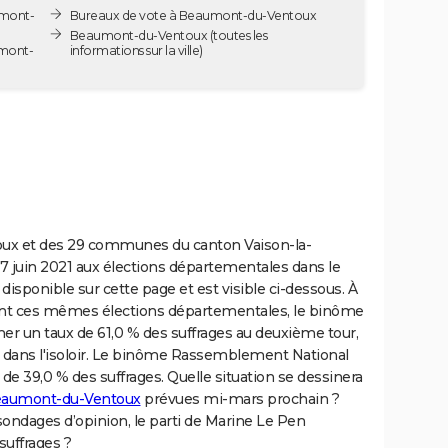
umont-
Bureaux de vote à Beaumont-du-Ventoux
Beaumont-du-Ventoux
(toutes les
umont-
informations sur la ville)
ux et des 29 communes du canton Vaison-la-
 juin 2021 aux élections départementales dans le
 disponible sur cette page et est visible ci-dessous. À
nt ces mêmes élections départementales, le binôme
er un taux de 61,0 % des suffrages au deuxième tour,
is dans l'isoloir. Le binôme Rassemblement National
de 39,0 % des suffrages. Quelle situation se dessinera
Beaumont-du-Ventoux
prévues mi-mars prochain ?
ondages d’opinion, le parti de Marine Le Pen
suffrages ?