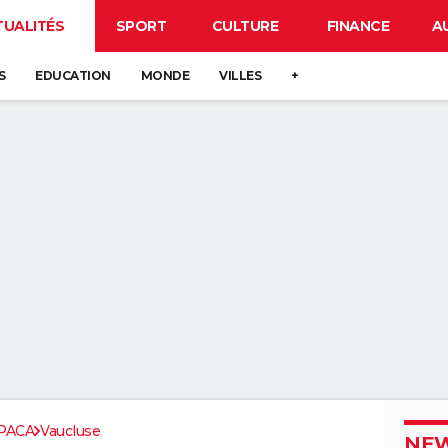
TUALITÉS
SPORT
CULTURE
FINANCE
A
S
EDUCATION
MONDE
VILLES
+
PACA
Vaucluse
NEW