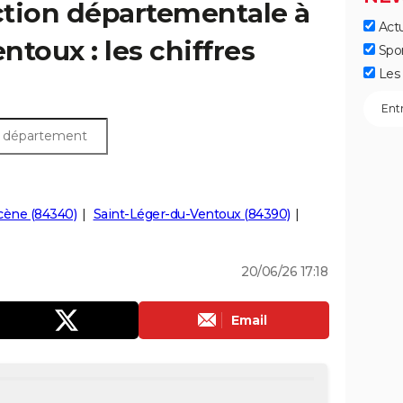
ection départementale à
Actu
oux : les chiffres
Spo
Les 
cène (84340)
Saint-Léger-du-Ventoux (84390)
20/06/26 17:18
Email