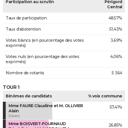
Participation au scrutin
Périgord
Central
Taux de participation
48,57%
Taux d'abstention
51,43%
Votes blancs (en pourcentage des votes
3,69%
exprimés)
Votes nuls (en pourcentage des votes
4,06%
exprimés)
Nombre de votants
5 364
TOUR 1
Binômes de candidats
% voix commune
Mme FAURE Claudine et M. OLLIVIER
57,41%
Alain
Divers
Mme BOISVERT-FOURNAUD
26,85%