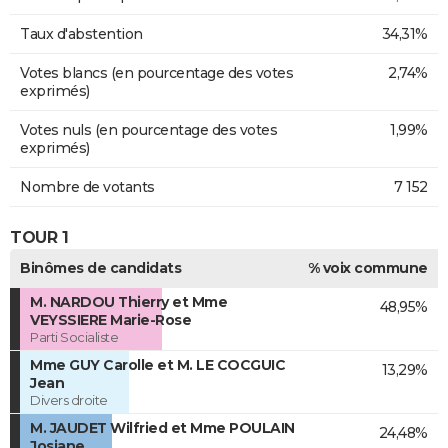
Taux d'abstention
34,31%
Votes blancs (en pourcentage des votes
2,74%
exprimés)
Votes nuls (en pourcentage des votes
1,99%
exprimés)
Nombre de votants
7 152
TOUR 1
Binômes de candidats
% voix commune
M. NARDOU Thierry et Mme
48,95%
VEYSSIERE Marie-Rose
Parti Socialiste
Mme GUY Carolle et M. LE COCGUIC
13,29%
Jean
Divers droite
M. JAUDET Wilfried et Mme POULAIN
24,48%
Josiane