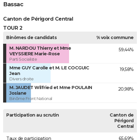
Bassac
Canton de Périgord Central
TOUR 2
Binômes de candidats
% voix commune
M. NARDOU Thierry et Mme
59,44%
VEYSSIERE Marie-Rose
Parti Socialiste
Mme GUY Carolle et M. LE COCGUIC
19,58%
Jean
Divers droite
M. JAUDET Wilfried et Mme POULAIN
20,98%
Josiane
Binôme Front National
Participation au scrutin
Canton de
Périgord
Central
Taux de participation
65,69%