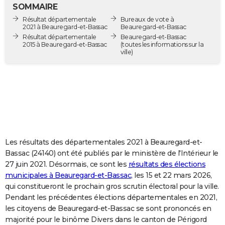
SOMMAIRE
City break
Voyage de noces
Climat
Destinations
Voyage nature
Forum
+
PHOTO
Résultat départementale
Bureaux de vote à
2021 à Beauregard-et-Bassac
Beauregard-et-Bassac
GUIDES D'ACHAT
Résultat départementale
Beauregard-et-Bassac
2015 à Beauregard-et-Bassac
(toutes les informations sur la
ville)
BONS PLANS
CARTE DE VOEUX
Carte Bonne année
Carte Pâques
Carte de Noël
Carte Saint-Valentin
Carte d'anniversaire
DICTIONNAIRE
Biographies
Expressions
Dictionnaire
Citations
Proverbes
PROGRAMME TV
COPAINS D'AVANT
Les résultats des départementales 2021 à Beauregard-et-
Se connecter
Collèges
Universités
Service militaire
S'inscrire
Lycées
Primaires
Entreprises
Avis de recherche
Bassac (24140) ont été publiés par le ministère de l'Intérieur le
AVIS DE DÉCÈS
27 juin 2021. Désormais, ce sont les
résultats des élections
municipales à Beauregard-et-Bassac
, les 15 et 22 mars 2026,
FORUM
qui constitueront le prochain gros scrutin électoral pour la ville.
Lifestyle
Sport
Television
Cinema
Bricolage
Culture
Auto
Voyage
Pendant les précédentes élections départementales en 2021,
les citoyens de Beauregard-et-Bassac se sont prononcés en
majorité pour le binôme Divers dans le canton de Périgord