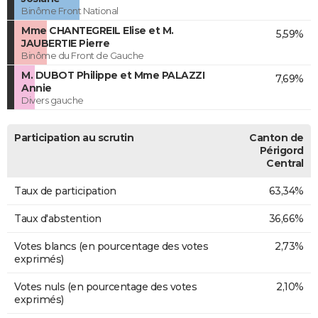
Binôme Front National
Mme CHANTEGREIL Elise et M.
5,59%
JAUBERTIE Pierre
Binôme du Front de Gauche
M. DUBOT Philippe et Mme PALAZZI
7,69%
Annie
Divers gauche
Participation au scrutin
Canton de
Périgord
Central
Taux de participation
63,34%
Taux d'abstention
36,66%
Votes blancs (en pourcentage des votes
2,73%
exprimés)
Votes nuls (en pourcentage des votes
2,10%
exprimés)