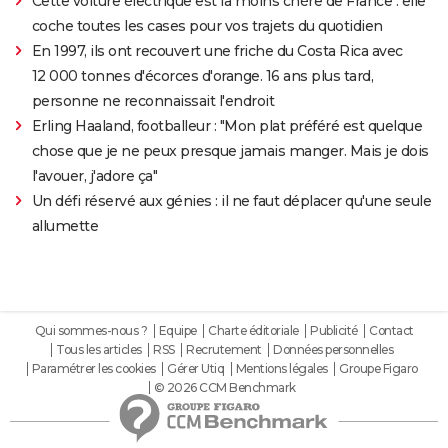
Cette voiture électrique est la moins chère de France : elle
coche toutes les cases pour vos trajets du quotidien
En 1997, ils ont recouvert une friche du Costa Rica avec
12 000 tonnes d'écorces d'orange. 16 ans plus tard,
personne ne reconnaissait l'endroit
Erling Haaland, footballeur : "Mon plat préféré est quelque
chose que je ne peux presque jamais manger. Mais je dois
l'avouer, j'adore ça"
Un défi réservé aux génies : il ne faut déplacer qu'une seule
allumette
Qui sommes-nous ?
Equipe
Charte éditoriale
Publicité
Contact
Tous les articles
RSS
Recrutement
Données personnelles
Paramétrer les cookies
Gérer Utiq
Mentions légales
Groupe Figaro
© 2026 CCM Benchmark