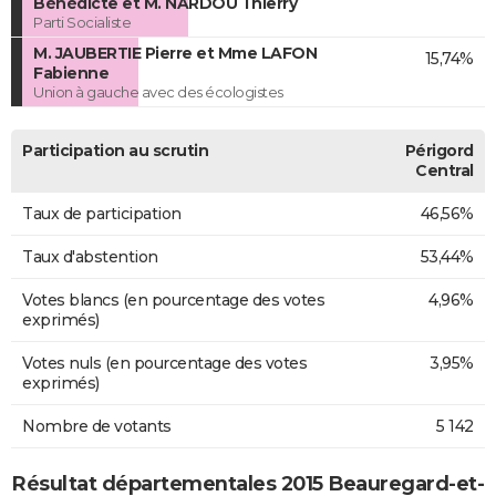
Bénédicte et M. NARDOU Thierry
Parti Socialiste
M. JAUBERTIE Pierre et Mme LAFON
15,74%
Fabienne
Union à gauche avec des écologistes
Participation au scrutin
Périgord
Central
Taux de participation
46,56%
Taux d'abstention
53,44%
Votes blancs (en pourcentage des votes
4,96%
exprimés)
Votes nuls (en pourcentage des votes
3,95%
exprimés)
Nombre de votants
5 142
Résultat départementales 2015 Beauregard-et-