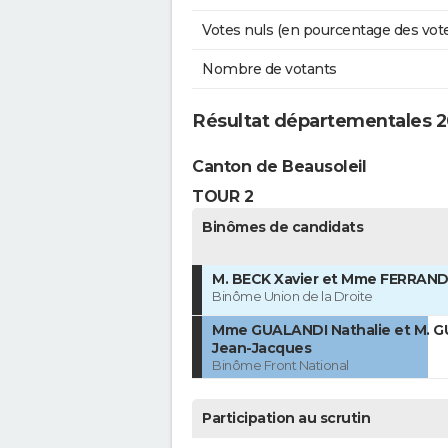
Votes nuls (en pourcentage des vot
Nombre de votants
Résultat départementales 20
Canton de Beausoleil
TOUR 2
Binômes de candidats
M. BECK Xavier et Mme FERRAND
Binôme Union de la Droite
Mme GUALANDI Nathalie et M. 
Jean-Jacques
Binôme Front National
Participation au scrutin