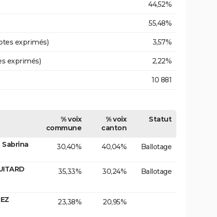
44,52%
55,48%
otes exprimés)
3,57%
es exprimés)
2,22%
10 881
% voix
% voix
Statut
commune
canton
 Sabrina
30,40%
40,04%
Ballotage
GUITARD
35,33%
30,24%
Ballotage
REZ
23,38%
20,95%