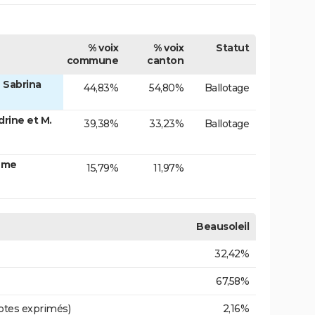
% voix
% voix
Statut
commune
canton
 Sabrina
44,83%
54,80%
Ballotage
ine et M.
39,38%
33,23%
Ballotage
Mme
15,79%
11,97%
Beausoleil
32,42%
67,58%
otes exprimés)
2,16%