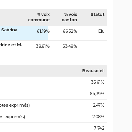
% voix
% voix
Statut
commune
canton
 Sabrina
61,19%
66,52%
Elu
ine et M.
38,81%
33,48%
Beausoleil
35,61%
64,39%
otes exprimés)
2,47%
es exprimés)
2,08%
7 742