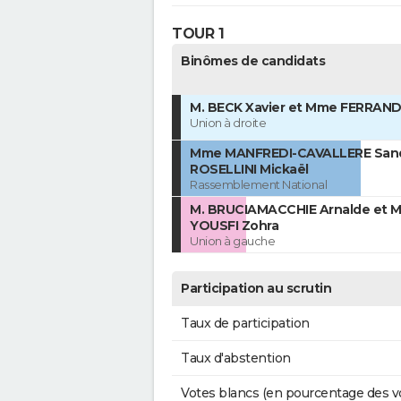
TOUR 1
Binômes de candidats
M. BECK Xavier et Mme FERRAND
Union à droite
Mme MANFREDI-CAVALLERE Sandr
ROSELLINI Mickaël
Rassemblement National
M. BRUCIAMACCHIE Arnalde et 
YOUSFI Zohra
Union à gauche
Participation au scrutin
Taux de participation
Taux d'abstention
Votes blancs (en pourcentage des v