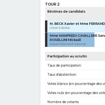
TOUR 2
Binômes de candidats
M. BECK Xavier et Mme FERRAND
Union à droite
Mme MANFREDI-CAVALLERE Sandr
ROSELLINI Mickaël
Rassemblement National
Participation au scrutin
Taux de participation
Taux d'abstention
Votes blancs (en pourcentage des v
Votes nuls (en pourcentage des vot
Nombre de votants