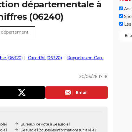
ection départementale à
Actu
chiffres (06240)
Spo
Les 
bie (06320)
Cap-d'Ail (06320)
Roquebrune-Cap-
20/06/26 17:18
Email
oleil
Bureaux de vote à Beausoleil
leil
Beausoleil
(toutes les informations sur la ville)