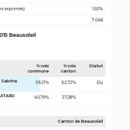
es exprimés)
1,50%
7 048
15 Beausoleil
% voix
% voix
Statut
commune
canton
 Sabrina
59,21%
62,72%
Elu
GUITARD
40,79%
37,28%
Canton de Beausoleil