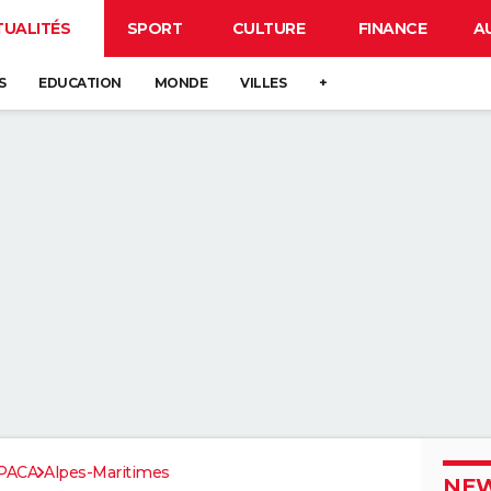
TUALITÉS
SPORT
CULTURE
FINANCE
A
S
EDUCATION
MONDE
VILLES
+
PACA
Alpes-Maritimes
NEW