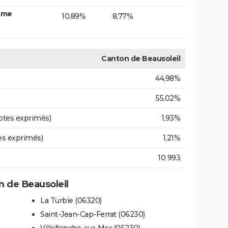
Mme
10,89%
8,77%
Canton de Beausoleil
44,98%
55,02%
otes exprimés)
1,93%
es exprimés)
1,21%
10 993
 de Beausoleil
La Turbie (06320)
Saint-Jean-Cap-Ferrat (06230)