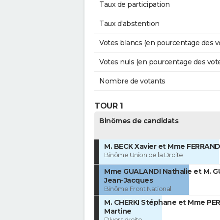
Taux de participation
Taux d'abstention
Votes blancs (en pourcentage des v
Votes nuls (en pourcentage des vot
Nombre de votants
TOUR 1
Binômes de candidats
M. BECK Xavier et Mme FERRAND
Binôme Union de la Droite
Mme GUALANDI Nathalie et M. 
Jean-Jacques
Binôme Front National
M. CHERKI Stéphane et Mme PE
Martine
Divers droite