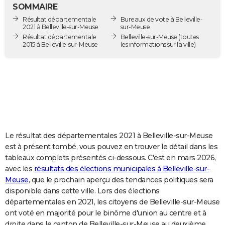
SOMMAIRE
City break
Voyage de noces
Climat
Destinations
Voyage nature
Forum
+
PHOTO
Résultat départementale
Bureaux de vote à Belleville-
2021 à Belleville-sur-Meuse
sur-Meuse
GUIDES D'ACHAT
Résultat départementale
Belleville-sur-Meuse
(toutes
2015 à Belleville-sur-Meuse
les informations sur la ville)
BONS PLANS
CARTE DE VOEUX
Carte Bonne année
Carte Pâques
Carte de Noël
Carte Saint-Valentin
Carte d'anniversaire
DICTIONNAIRE
Biographies
Expressions
Dictionnaire
Citations
Proverbes
PROGRAMME TV
COPAINS D'AVANT
Le résultat des départementales 2021 à Belleville-sur-Meuse
est à présent tombé, vous pouvez en trouver le détail dans les
Se connecter
Collèges
Universités
Service militaire
S'inscrire
Lycées
Primaires
Entreprises
Avis de recherche
AVIS DE DÉCÈS
tableaux complets présentés ci-dessous. C'est en mars 2026,
avec les
résultats des élections municipales à Belleville-sur-
FORUM
Meuse
, que le prochain aperçu des tendances politiques sera
disponible dans cette ville. Lors des élections
Lifestyle
Sport
Television
Cinema
Bricolage
Culture
Auto
Voyage
départementales en 2021, les citoyens de Belleville-sur-Meuse
ont voté en majorité pour le binôme d'union au centre et à
droite dans le canton de Belleville-sur-Meuse au deuxième