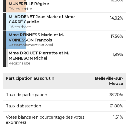
MUNERELLE Régine
Divers centre
M. ADDENET Jean Marie et Mme
14,82%
CARRÉ Cyrielle
Divers droite
Mme REINNESS Marie et M.
17,56%
VOINESSON François
Rassemblement National
Mme DROUET Pierrette et M.
1,99%
MENNESON Michel
Régionaliste
Participation au scrutin
Belleville-sur-
Meuse
Taux de participation
38,20%
Taux d'abstention
61,80%
Votes blancs (en pourcentage des votes
1,31%
exprimés)