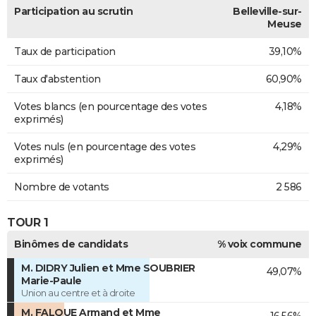
Participation au scrutin
Belleville-sur-
Meuse
Taux de participation
39,10%
Taux d'abstention
60,90%
Votes blancs (en pourcentage des votes
4,18%
exprimés)
Votes nuls (en pourcentage des votes
4,29%
exprimés)
Nombre de votants
2 586
TOUR 1
Binômes de candidats
% voix commune
M. DIDRY Julien et Mme SOUBRIER
49,07%
Marie-Paule
Union au centre et à droite
M. FALQUE Armand et Mme
16,56%