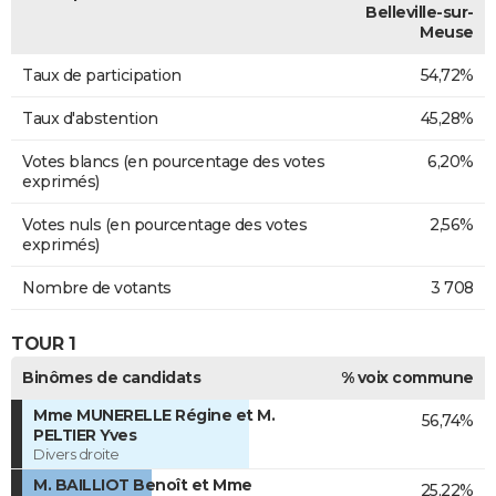
Belleville-sur-
Meuse
Taux de participation
54,72%
Taux d'abstention
45,28%
Votes blancs (en pourcentage des votes
6,20%
exprimés)
Votes nuls (en pourcentage des votes
2,56%
exprimés)
Nombre de votants
3 708
TOUR 1
Binômes de candidats
% voix commune
Mme MUNERELLE Régine et M.
56,74%
PELTIER Yves
Divers droite
M. BAILLIOT Benoît et Mme
25,22%