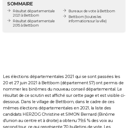
SOMMAIRE
City break
Voyage de noces
Climat
Destinations
Voyage nature
Forum
+
PHOTO
Résultat départementale
Bureaux de vote à Bettborn
2021 à Bettborn
Bettborn
(toutes les
GUIDES D'ACHAT
Résultat départementale
informations sur la ville)
2015 à Bettborn
BONS PLANS
CARTE DE VOEUX
Carte Bonne année
Carte Pâques
Carte de Noël
Carte Saint-Valentin
Carte d'anniversaire
DICTIONNAIRE
Biographies
Expressions
Dictionnaire
Citations
Proverbes
PROGRAMME TV
Les élections départementales 2021 qui se sont passées les
COPAINS D'AVANT
20 et 27 juin 2021 à Bettborn (département 57) ont permis de
Se connecter
Collèges
Universités
Service militaire
S'inscrire
Lycées
Primaires
Entreprises
Avis de recherche
AVIS DE DÉCÈS
nommer les binômes du nouveau conseil départemental. Le
résultat de ce scrutin est affiché sur cette page et est visible ci-
FORUM
dessous. Dans le village de Bettborn, dans le cadre de ces
mêmes élections départementales en 2021, la liste des
Lifestyle
Sport
Television
Cinema
Bricolage
Culture
Auto
Voyage
candidats HERZOG Christine et SIMON Bernard (Binôme
d'union au centre et à droite) a obtenu 79,6 % des voix au
second tour, ce qui représente 70 bulletins de vote. Les