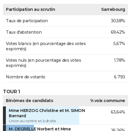
Participation au scrutin
Sarrebourg
Taux de participation
30,58%
Taux d'abstention
69,42%
Votes blancs (en pourcentage des votes
5,67%
exprimés)
Votes nuls (en pourcentage des votes
1,78%
exprimés)
Nombre de votants
6 793
TOUR 1
Binômes de candidats
% voix commune
Mme HERZOG Christine et M. SIMON
63,64%
Bernard
Union au centre et à droite
M. DEGRELLE Norbert et Mme
26,26%