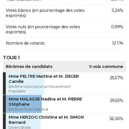
Votes blancs (en pourcentage des votes
3,24%
exprimés)
Votes nuls (en pourcentage des votes
0,99%
exprimés)
Nombre de votants
12 174
TOUR 1
Binômes de candidats
% voix commune
Mme PELTRE Martine et M. ZIEGER
25,57%
Camille
Binôme Union pour un Mouvement
Populaire
Mme MALASSE Nadine et M. PIERRE
29,55%
Stéphane
Binôme Front National
Mme HERZOG Christine et M. SIMON
36,36%
Bernard
Divers droite