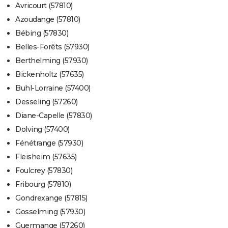
Avricourt (57810)
Azoudange (57810)
Bébing (57830)
Belles-Forêts (57930)
Berthelming (57930)
Bickenholtz (57635)
Buhl-Lorraine (57400)
Desseling (57260)
Diane-Capelle (57830)
Dolving (57400)
Fénétrange (57930)
Fleisheim (57635)
Foulcrey (57830)
Fribourg (57810)
Gondrexange (57815)
Gosselming (57930)
Guermange (57260)