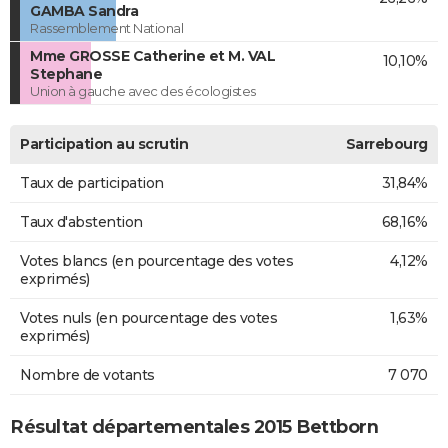
GAMBA Sandra
Rassemblement National
Mme GROSSE Catherine et M. VAL
10,10%
Stephane
Union à gauche avec des écologistes
Participation au scrutin
Sarrebourg
Taux de participation
31,84%
Taux d'abstention
68,16%
Votes blancs (en pourcentage des votes
4,12%
exprimés)
Votes nuls (en pourcentage des votes
1,63%
exprimés)
Nombre de votants
7 070
Résultat départementales 2015 Bettborn