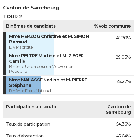
Canton de Sarrebourg
TOUR 2
Binômes de candidats
% voix commune
Mme HERZOG Christine et M. SIMON
45,70%
Bernard
Divers droite
Mme PELTRE Martine et M. ZIEGER
29,03%
Camille
Binôme Union pour un Mouvement
Populaire
Mme MALASSE Nadine et M. PIERRE
25,27%
Stéphane
Binôme Front National
Participation au scrutin
Canton de
Sarrebourg
Taux de participation
54,36%
Taux d'abstention
45,64%