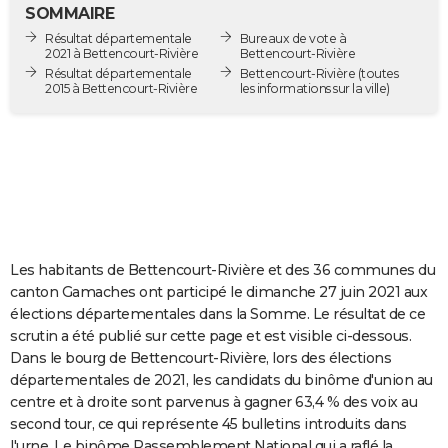
SOMMAIRE
City break
Voyage de noces
Climat
Destinations
Voyage nature
Forum
+
PHOTO
Résultat départementale
Bureaux de vote à
2021 à Bettencourt-Rivière
Bettencourt-Rivière
GUIDES D'ACHAT
Résultat départementale
Bettencourt-Rivière
(toutes
2015 à Bettencourt-Rivière
les informations sur la ville)
BONS PLANS
CARTE DE VOEUX
Carte Bonne année
Carte Pâques
Carte de Noël
Carte Saint-Valentin
Carte d'anniversaire
DICTIONNAIRE
Biographies
Expressions
Dictionnaire
Citations
Proverbes
PROGRAMME TV
COPAINS D'AVANT
Les habitants de Bettencourt-Rivière et des 36 communes du
canton Gamaches ont participé le dimanche 27 juin 2021 aux
Se connecter
Collèges
Universités
Service militaire
S'inscrire
Lycées
Primaires
Entreprises
Avis de recherche
AVIS DE DÉCÈS
élections départementales dans la Somme. Le résultat de ce
scrutin a été publié sur cette page et est visible ci-dessous.
FORUM
Dans le bourg de Bettencourt-Rivière, lors des élections
départementales de 2021, les candidats du binôme d'union au
Lifestyle
Sport
Television
Cinema
Bricolage
Culture
Auto
Voyage
centre et à droite sont parvenus à gagner 63,4 % des voix au
second tour, ce qui représente 45 bulletins introduits dans
l'urne. Le binôme Rassemblement National qui a raflé la