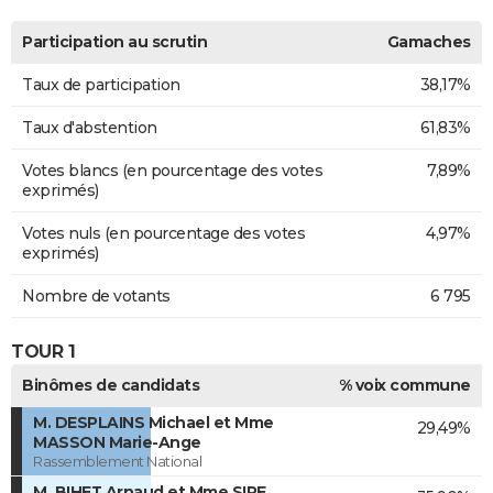
Participation au scrutin
Gamaches
Taux de participation
38,17%
Taux d'abstention
61,83%
Votes blancs (en pourcentage des votes
7,89%
exprimés)
Votes nuls (en pourcentage des votes
4,97%
exprimés)
Nombre de votants
6 795
TOUR 1
Binômes de candidats
% voix commune
M. DESPLAINS Michael et Mme
29,49%
MASSON Marie-Ange
Rassemblement National
M. BIHET Arnaud et Mme SIRE