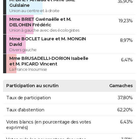
35,90%
Guislaine
Union au centre et à droite
Mme BRIET Gwénaëlle et M.
19,23%
DELOHEN Frédéric
Union à gauche avec des écologistes
Mme BOCLET Laure et M. MONGIN
8,97%
David
Divers gauche
Mme BRUSADELLI-DORION Isabelle
6,41%
et M. PICARD Vincent
La France Insoumise
Participation au scrutin
Gamaches
Taux de participation
37,80%
Taux d'abstention
62,20%
Votes blancs (en pourcentage des votes
6,43%
exprimés)