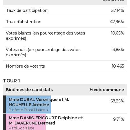
Taux de participation
57,14%
Taux d'abstention
42,86%
Votes blancs (en pourcentage des votes
10,65%
exprimés)
Votes nuls (en pourcentage des votes
3,85%
exprimés)
Nombre de votants
10 465
TOUR 1
Binômes de candidats
% voix commune
Mme DUBAL Véronique et M.
58,25%
HOUYELLE Antoine
Binôme Front National
Mme DAMIS-FRICOURT Delphine et
9,71%
M. DAVERGNE Bernard
Parti Socialiste