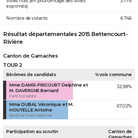
Votes nuls (en pourcentage des votes
3,71%
exprimés)
Nombre de votants
6 746
Résultat départementales 2015 Bettencourt-
Rivière
Canton de Gamaches
TOUR 2
Binômes de candidats
% voix commune
Mme DAMIS-FRICOURT Delphine et
32,98%
M. DAVERGNE Bernard
Parti Socialiste
Mme DUBAL Véronique et M.
67,02%
HOUYELLE Antoine
Binôme Front National
Participation au scrutin
Canton de
Gamaches