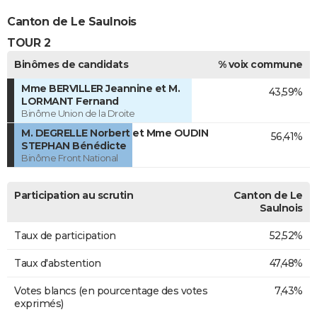
Canton de Le Saulnois
TOUR 2
Binômes de candidats
% voix commune
Mme BERVILLER Jeannine et M.
43,59%
LORMANT Fernand
Binôme Union de la Droite
M. DEGRELLE Norbert et Mme OUDIN
56,41%
STEPHAN Bénédicte
Binôme Front National
Participation au scrutin
Canton de Le
Saulnois
Taux de participation
52,52%
Taux d'abstention
47,48%
Votes blancs (en pourcentage des votes
7,43%
exprimés)