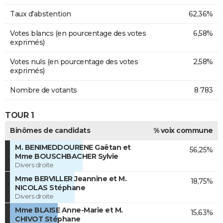
Taux d'abstention
62,36%
Votes blancs (en pourcentage des votes
6,58%
exprimés)
Votes nuls (en pourcentage des votes
2,58%
exprimés)
Nombre de votants
8 783
TOUR 1
Binômes de candidats
% voix commune
M. BENIMEDDOURENE Gaëtan et
56,25%
Mme BOUSCHBACHER Sylvie
Divers droite
Mme BERVILLER Jeannine et M.
18,75%
NICOLAS Stéphane
Divers droite
Mme BLAISE Anne-Marie et M.
15,63%
CHIVOT Stéphane