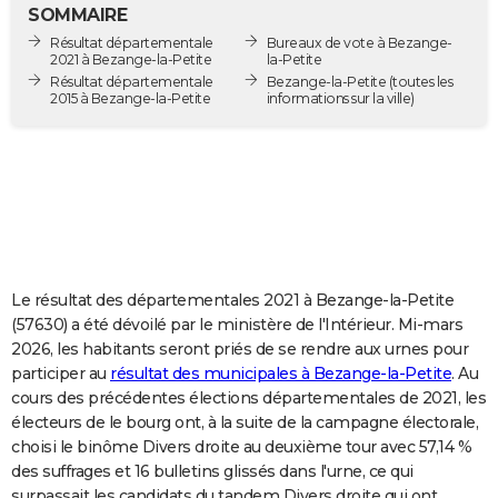
SOMMAIRE
City break
Voyage de noces
Climat
Destinations
Voyage nature
Forum
+
PHOTO
Résultat départementale
Bureaux de vote à Bezange-
2021 à Bezange-la-Petite
la-Petite
GUIDES D'ACHAT
Résultat départementale
Bezange-la-Petite
(toutes les
2015 à Bezange-la-Petite
informations sur la ville)
BONS PLANS
CARTE DE VOEUX
Carte Bonne année
Carte Pâques
Carte de Noël
Carte Saint-Valentin
Carte d'anniversaire
DICTIONNAIRE
Biographies
Expressions
Dictionnaire
Citations
Proverbes
PROGRAMME TV
COPAINS D'AVANT
Le résultat des départementales 2021 à Bezange-la-Petite
(57630) a été dévoilé par le ministère de l'Intérieur. Mi-mars
Se connecter
Collèges
Universités
Service militaire
S'inscrire
Lycées
Primaires
Entreprises
Avis de recherche
AVIS DE DÉCÈS
2026, les habitants seront priés de se rendre aux urnes pour
participer au
résultat des municipales à Bezange-la-Petite
. Au
FORUM
cours des précédentes élections départementales de 2021, les
électeurs de le bourg ont, à la suite de la campagne électorale,
Lifestyle
Sport
Television
Cinema
Bricolage
Culture
Auto
Voyage
choisi le binôme Divers droite au deuxième tour avec 57,14 %
des suffrages et 16 bulletins glissés dans l'urne, ce qui
surpassait les candidats du tandem Divers droite qui ont