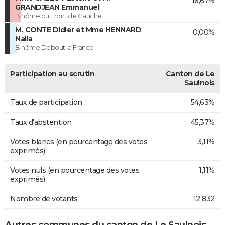
16,67%
GRANDJEAN Emmanuel
Binôme du Front de Gauche
M. CONTE Didier et Mme HENNARD
0,00%
Naila
Binôme Debout la France
Participation au scrutin
Canton de Le
Saulnois
Taux de participation
54,63%
Taux d'abstention
45,37%
Votes blancs (en pourcentage des votes
3,11%
exprimés)
Votes nuls (en pourcentage des votes
1,11%
exprimés)
Nombre de votants
12 832
Autres communes du canton de Le Saulnois