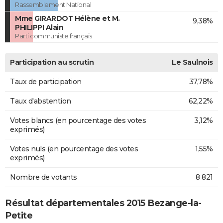
Rassemblement National
Mme GIRARDOT Hélène et M.
9,38%
PHILIPPI Alain
Parti communiste français
Participation au scrutin
Le Saulnois
Taux de participation
37,78%
Taux d'abstention
62,22%
Votes blancs (en pourcentage des votes
3,12%
exprimés)
Votes nuls (en pourcentage des votes
1,55%
exprimés)
Nombre de votants
8 821
Résultat départementales 2015 Bezange-la-
Petite