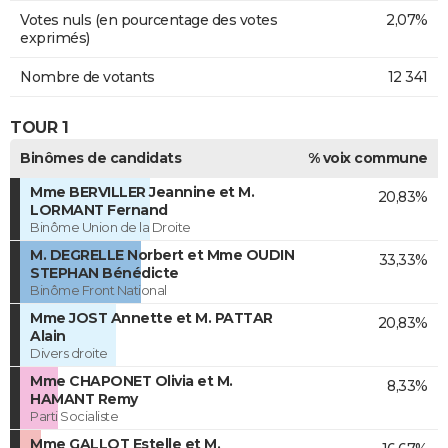
Votes nuls (en pourcentage des votes
2,07%
exprimés)
Nombre de votants
12 341
TOUR 1
Binômes de candidats
% voix commune
Mme BERVILLER Jeannine et M.
20,83%
LORMANT Fernand
Binôme Union de la Droite
M. DEGRELLE Norbert et Mme OUDIN
33,33%
STEPHAN Bénédicte
Binôme Front National
Mme JOST Annette et M. PATTAR
20,83%
Alain
Divers droite
Mme CHAPONET Olivia et M.
8,33%
HAMANT Remy
Parti Socialiste
Mme GALLOT Estelle et M.