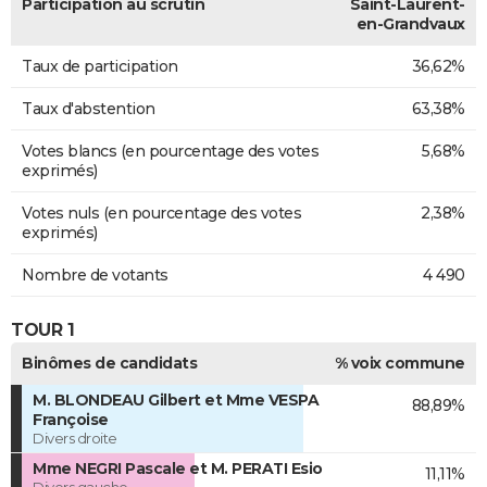
Participation au scrutin
Saint-Laurent-
en-Grandvaux
Taux de participation
36,62%
Taux d'abstention
63,38%
Votes blancs (en pourcentage des votes
5,68%
exprimés)
Votes nuls (en pourcentage des votes
2,38%
exprimés)
Nombre de votants
4 490
TOUR 1
Binômes de candidats
% voix commune
M. BLONDEAU Gilbert et Mme VESPA
88,89%
Françoise
Divers droite
Mme NEGRI Pascale et M. PERATI Esio
11,11%
Divers gauche