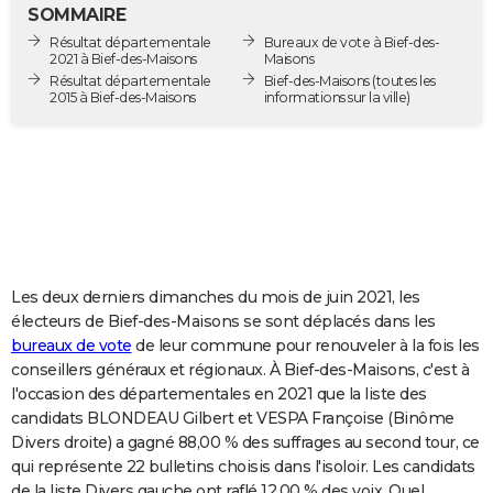
SOMMAIRE
City break
Voyage de noces
Climat
Destinations
Voyage nature
Forum
+
PHOTO
Résultat départementale
Bureaux de vote à Bief-des-
2021 à Bief-des-Maisons
Maisons
GUIDES D'ACHAT
Résultat départementale
Bief-des-Maisons
(toutes les
2015 à Bief-des-Maisons
informations sur la ville)
BONS PLANS
CARTE DE VOEUX
Carte Bonne année
Carte Pâques
Carte de Noël
Carte Saint-Valentin
Carte d'anniversaire
DICTIONNAIRE
Biographies
Expressions
Dictionnaire
Citations
Proverbes
PROGRAMME TV
COPAINS D'AVANT
Les deux derniers dimanches du mois de juin 2021, les
électeurs de Bief-des-Maisons se sont déplacés dans les
Se connecter
Collèges
Universités
Service militaire
S'inscrire
Lycées
Primaires
Entreprises
Avis de recherche
AVIS DE DÉCÈS
bureaux de vote
de leur commune pour renouveler à la fois les
conseillers généraux et régionaux. À Bief-des-Maisons, c'est à
FORUM
l'occasion des départementales en 2021 que la liste des
candidats BLONDEAU Gilbert et VESPA Françoise (Binôme
Lifestyle
Sport
Television
Cinema
Bricolage
Culture
Auto
Voyage
Divers droite) a gagné 88,00 % des suffrages au second tour, ce
qui représente 22 bulletins choisis dans l'isoloir. Les candidats
de la liste Divers gauche ont raflé 12,00 % des voix. Quel