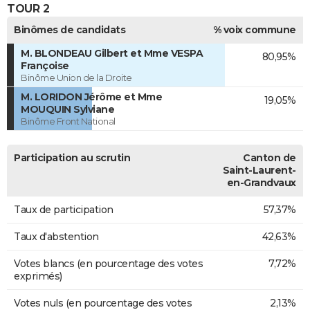
TOUR 2
Binômes de candidats
% voix commune
M. BLONDEAU Gilbert et Mme VESPA
80,95%
Françoise
Binôme Union de la Droite
M. LORIDON Jérôme et Mme
19,05%
MOUQUIN Sylviane
Binôme Front National
Participation au scrutin
Canton de
Saint-Laurent-
en-Grandvaux
Taux de participation
57,37%
Taux d'abstention
42,63%
Votes blancs (en pourcentage des votes
7,72%
exprimés)
Votes nuls (en pourcentage des votes
2,13%