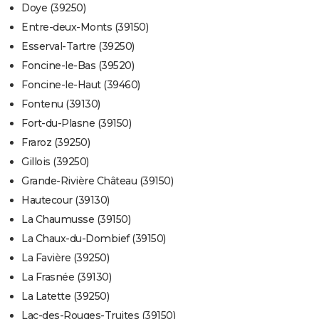
Doye (39250)
Entre-deux-Monts (39150)
Esserval-Tartre (39250)
Foncine-le-Bas (39520)
Foncine-le-Haut (39460)
Fontenu (39130)
Fort-du-Plasne (39150)
Fraroz (39250)
Gillois (39250)
Grande-Rivière Château (39150)
Hautecour (39130)
La Chaumusse (39150)
La Chaux-du-Dombief (39150)
La Favière (39250)
La Frasnée (39130)
La Latette (39250)
Lac-des-Rouges-Truites (39150)