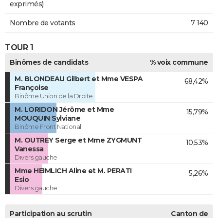
exprimés)
Nombre de votants
7 140
TOUR 1
Binômes de candidats
% voix commune
M. BLONDEAU Gilbert et Mme VESPA
68,42%
Françoise
Binôme Union de la Droite
M. LORIDON Jérôme et Mme
15,79%
MOUQUIN Sylviane
Binôme Front National
M. OUTREY Serge et Mme ZYGMUNT
10,53%
Vanessa
Divers gauche
Mme HEIMLICH Aline et M. PERATI
5,26%
Esio
Divers gauche
Participation au scrutin
Canton de