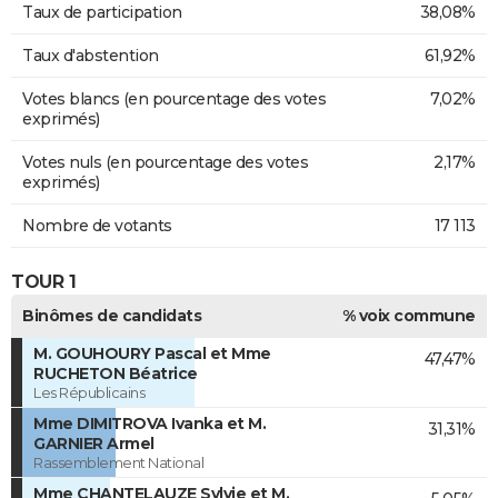
Taux de participation
38,08%
Taux d'abstention
61,92%
Votes blancs (en pourcentage des votes
7,02%
exprimés)
Votes nuls (en pourcentage des votes
2,17%
exprimés)
Nombre de votants
17 113
TOUR 1
Binômes de candidats
% voix commune
M. GOUHOURY Pascal et Mme
47,47%
RUCHETON Béatrice
Les Républicains
Mme DIMITROVA Ivanka et M.
31,31%
GARNIER Armel
Rassemblement National
Mme CHANTELAUZE Sylvie et M.