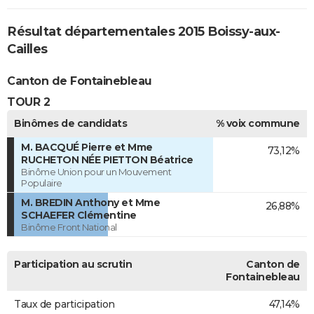
Résultat départementales 2015 Boissy-aux-
Cailles
Canton de Fontainebleau
TOUR 2
Binômes de candidats
% voix commune
M. BACQUÉ Pierre et Mme
73,12%
RUCHETON NÉE PIETTON Béatrice
Binôme Union pour un Mouvement
Populaire
M. BREDIN Anthony et Mme
26,88%
SCHAEFER Clémentine
Binôme Front National
Participation au scrutin
Canton de
Fontainebleau
Taux de participation
47,14%