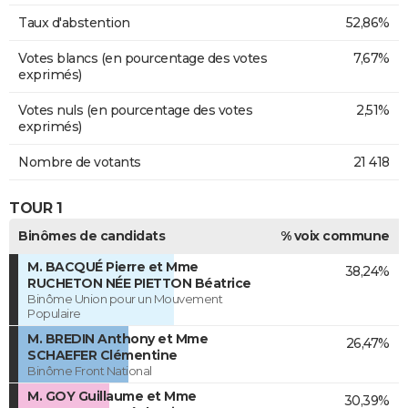
Taux d'abstention
52,86%
Votes blancs (en pourcentage des votes
7,67%
exprimés)
Votes nuls (en pourcentage des votes
2,51%
exprimés)
Nombre de votants
21 418
TOUR 1
Binômes de candidats
% voix commune
M. BACQUÉ Pierre et Mme
38,24%
RUCHETON NÉE PIETTON Béatrice
Binôme Union pour un Mouvement
Populaire
M. BREDIN Anthony et Mme
26,47%
SCHAEFER Clémentine
Binôme Front National
M. GOY Guillaume et Mme
30,39%