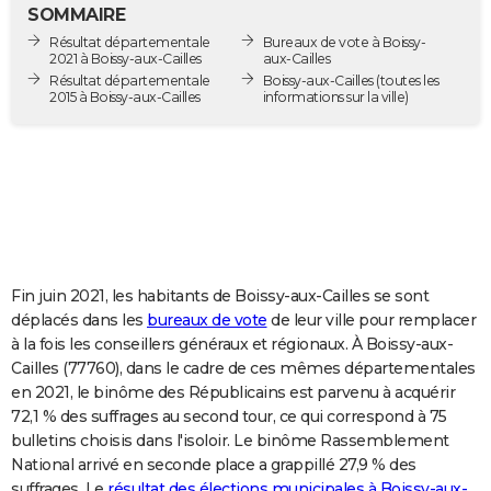
SOMMAIRE
City break
Voyage de noces
Climat
Destinations
Voyage nature
Forum
+
PHOTO
Résultat départementale
Bureaux de vote à Boissy-
2021 à Boissy-aux-Cailles
aux-Cailles
GUIDES D'ACHAT
Résultat départementale
Boissy-aux-Cailles
(toutes les
2015 à Boissy-aux-Cailles
informations sur la ville)
BONS PLANS
CARTE DE VOEUX
Carte Bonne année
Carte Pâques
Carte de Noël
Carte Saint-Valentin
Carte d'anniversaire
DICTIONNAIRE
Biographies
Expressions
Dictionnaire
Citations
Proverbes
PROGRAMME TV
COPAINS D'AVANT
Fin juin 2021, les habitants de Boissy-aux-Cailles se sont
déplacés dans les
bureaux de vote
de leur ville pour remplacer
Se connecter
Collèges
Universités
Service militaire
S'inscrire
Lycées
Primaires
Entreprises
Avis de recherche
AVIS DE DÉCÈS
à la fois les conseillers généraux et régionaux. À Boissy-aux-
Cailles (77760), dans le cadre de ces mêmes départementales
FORUM
en 2021, le binôme des Républicains est parvenu à acquérir
72,1 % des suffrages au second tour, ce qui correspond à 75
Lifestyle
Sport
Television
Cinema
Bricolage
Culture
Auto
Voyage
bulletins choisis dans l'isoloir. Le binôme Rassemblement
National arrivé en seconde place a grappillé 27,9 % des
suffrages. Le
résultat des élections municipales à Boissy-aux-