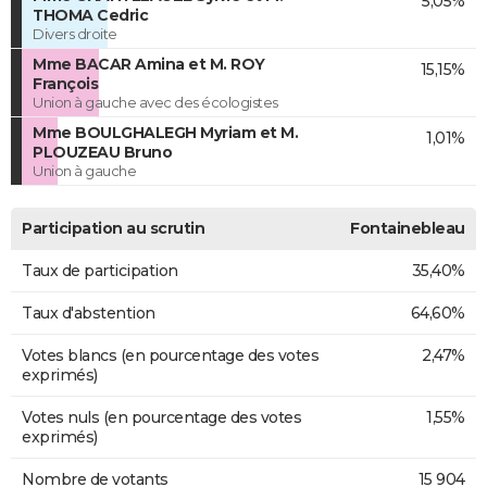
5,05%
THOMA Cedric
Divers droite
Mme BACAR Amina et M. ROY
15,15%
François
Union à gauche avec des écologistes
Mme BOULGHALEGH Myriam et M.
1,01%
PLOUZEAU Bruno
Union à gauche
Participation au scrutin
Fontainebleau
Taux de participation
35,40%
Taux d'abstention
64,60%
Votes blancs (en pourcentage des votes
2,47%
exprimés)
Votes nuls (en pourcentage des votes
1,55%
exprimés)
Nombre de votants
15 904