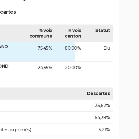
cartes
% voix
% voix
Statut
commune
canton
LAND
75,45%
80,00%
Elu
MOND
24,55%
20,00%
Descartes
35,62%
64,38%
otes exprimés)
5,21%