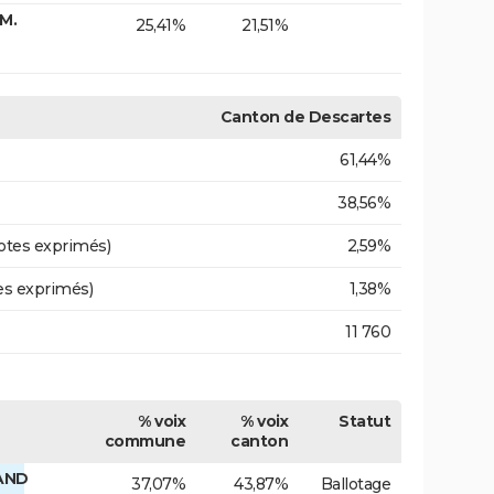
M.
25,41%
21,51%
Canton de Descartes
61,44%
38,56%
otes exprimés)
2,59%
es exprimés)
1,38%
11 760
% voix
% voix
Statut
commune
canton
LAND
37,07%
43,87%
Ballotage