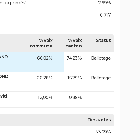
es exprimés)
2,69%
6 717
% voix
% voix
Statut
commune
canton
LAND
66,82%
74,23%
Ballotage
MOND
20,28%
15,79%
Ballotage
vid
12,90%
9,98%
Descartes
33,69%