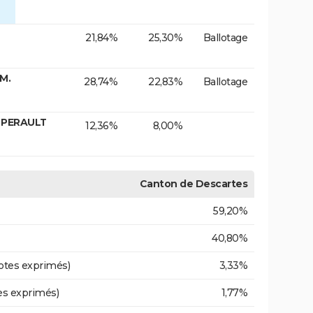
21,84%
25,30%
Ballotage
M.
28,74%
22,83%
Ballotage
. PERAULT
12,36%
8,00%
Canton de Descartes
59,20%
40,80%
otes exprimés)
3,33%
es exprimés)
1,77%