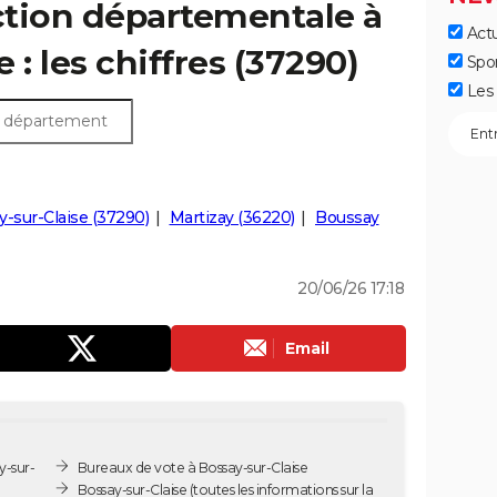
ection départementale à
Actu
 : les chiffres (37290)
Spo
Les 
ly-sur-Claise (37290)
Martizay (36220)
Boussay
20/06/26 17:18
Email
y-sur-
Bureaux de vote à Bossay-sur-Claise
Bossay-sur-Claise
(toutes les informations sur la