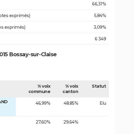
66,31%
otes exprimés)
5,84%
es exprimés)
3,09%
6 349
15 Bossay-sur-Claise
% voix
% voix
Statut
commune
canton
LAND
46,99%
48,85%
Elu
27,60%
29,64%