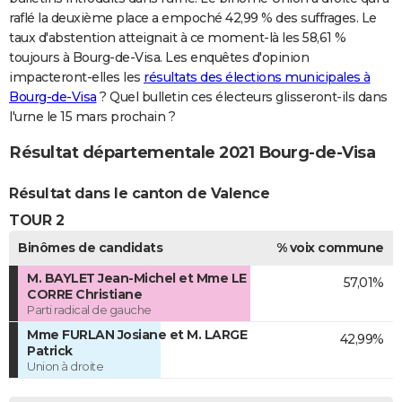
raflé la deuxième place a empoché 42,99 % des suffrages. Le
taux d'abstention atteignait à ce moment-là les 58,61 %
toujours à Bourg-de-Visa. Les enquêtes d'opinion
impacteront-elles les
résultats des élections municipales à
Bourg-de-Visa
? Quel bulletin ces électeurs glisseront-ils dans
l'urne le 15 mars prochain ?
Résultat départementale 2021 Bourg-de-Visa
Résultat dans le canton de Valence
TOUR 2
Binômes de candidats
% voix commune
M. BAYLET Jean-Michel et Mme LE
57,01%
CORRE Christiane
Parti radical de gauche
Mme FURLAN Josiane et M. LARGE
42,99%
Patrick
Union à droite