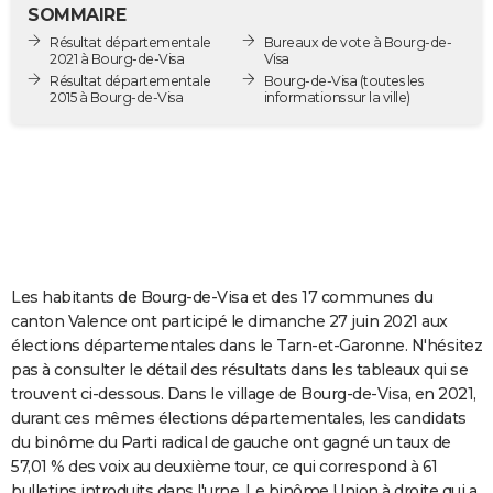
SOMMAIRE
City break
Voyage de noces
Climat
Destinations
Voyage nature
Forum
+
PHOTO
Résultat départementale
Bureaux de vote à Bourg-de-
2021 à Bourg-de-Visa
Visa
GUIDES D'ACHAT
Résultat départementale
Bourg-de-Visa
(toutes les
2015 à Bourg-de-Visa
informations sur la ville)
BONS PLANS
CARTE DE VOEUX
Carte Bonne année
Carte Pâques
Carte de Noël
Carte Saint-Valentin
Carte d'anniversaire
DICTIONNAIRE
Biographies
Expressions
Dictionnaire
Citations
Proverbes
PROGRAMME TV
COPAINS D'AVANT
Les habitants de Bourg-de-Visa et des 17 communes du
canton Valence ont participé le dimanche 27 juin 2021 aux
Se connecter
Collèges
Universités
Service militaire
S'inscrire
Lycées
Primaires
Entreprises
Avis de recherche
AVIS DE DÉCÈS
élections départementales dans le Tarn-et-Garonne. N'hésitez
pas à consulter le détail des résultats dans les tableaux qui se
FORUM
trouvent ci-dessous. Dans le village de Bourg-de-Visa, en 2021,
durant ces mêmes élections départementales, les candidats
Lifestyle
Sport
Television
Cinema
Bricolage
Culture
Auto
Voyage
du binôme du Parti radical de gauche ont gagné un taux de
57,01 % des voix au deuxième tour, ce qui correspond à 61
bulletins introduits dans l'urne. Le binôme Union à droite qui a