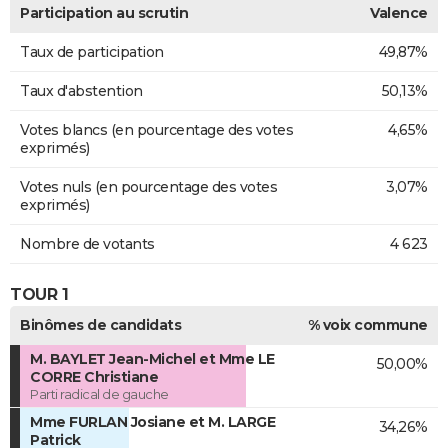
Participation au scrutin
Valence
Taux de participation
49,87%
Taux d'abstention
50,13%
Votes blancs (en pourcentage des votes
4,65%
exprimés)
Votes nuls (en pourcentage des votes
3,07%
exprimés)
Nombre de votants
4 623
TOUR 1
Binômes de candidats
% voix commune
M. BAYLET Jean-Michel et Mme LE
50,00%
CORRE Christiane
Parti radical de gauche
Mme FURLAN Josiane et M. LARGE
34,26%
Patrick