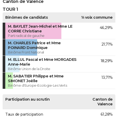
Canton de Valence
TOUR 1
Binômes de candidats
% voix commune
M. BAYLET Jean-Michel et Mme LE
46,29%
CORRE Christiane
Parti radical de gauche
M. CHARLES Patrice et Mme
21,71%
POINARD Dominique
Binôme Front National
M. ELLUL Pascal et Mme MORGADES
18,29%
Anne-Marie
Binôme Union de la Droite
M. SABATIER Philippe et Mme
13,71%
SIMONET Joëlle
Binôme d'Europe-Ecologie-Les Verts
Participation au scrutin
Canton de
Valence
Taux de participation
61,28%