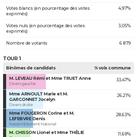
Votes blancs (en pourcentage des votes
4,97%
exprimés)
Votes nuls (en pourcentage des votes
3,05%
exprimés)
Nombre de votants
6 879
TOUR 1
Binômes de candidats
% voix commune
M. LEVEAU Rémi et Mme TRUET Anne
33,47%
Divers gauche
Mme ARNOULT Marie et M.
26,21%
GARCONNET Jocelyn
Divers droite
Mme FOUGERON Corine et M.
28,63%
LEFEBVRE Denis
Rassemblement National
M. CHISSON Lionel et Mme THÉLIE
11,69%