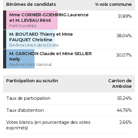
Binômes de candidats
% voix commune
Mme CORNIER-GOEHRING Laurence
31,89%
et M. LEVEAU Rémi
Parti Socialiste
M. BOUTARD Thierry et Mme
38,04%
FAUQUET Christine
Binôme Union de la Droite
M. CARCHON Claude et Mme SELLIER
30,07%
Nelly
Binôme Front National
Participation au scrutin
Canton de
Amboise
Taux de participation
55,24%
Taux d'abstention
44,76%
Votes blancs (en pourcentage des votes
2,66%
exprimés)