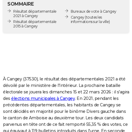
SOMMAIRE
City break
Voyage de noces
Climat
Destinations
Voyage nature
Forum
+
PHOTO
Résultat départementale
Bureaux de vote à Cangey
2021 à Cangey
Cangey
(toutes les
GUIDES D'ACHAT
Résultat départementale
informations sur la ville)
2015 à Cangey
BONS PLANS
CARTE DE VOEUX
Carte Bonne année
Carte Pâques
Carte de Noël
Carte Saint-Valentin
Carte d'anniversaire
DICTIONNAIRE
Biographies
Expressions
Dictionnaire
Citations
Proverbes
PROGRAMME TV
À Cangey (37530), le résultat des départementales 2021 a été
COPAINS D'AVANT
dévoilé par le ministère de l'Intérieur. La prochaine bataille
Se connecter
Collèges
Universités
Service militaire
S'inscrire
Lycées
Primaires
Entreprises
Avis de recherche
AVIS DE DÉCÈS
électorale se jouera les dimanches 15 et 22 mars 2026 : il s'agira
des
élections municipales à Cangey
. En 2021, pendant les
FORUM
précédentes départementales, les habitants de Cangey se
sont décidés en majorité pour le binôme Divers gauche dans
Lifestyle
Sport
Television
Cinema
Bricolage
Culture
Auto
Voyage
le canton de Amboise au deuxième tour. Les deux candidats
parvenus en tête ont de ce fait remporté 55,35 % des votes, ce
qui équivaut à 119 bulletins introduits dans l'urne. En seconde