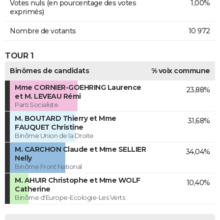
Votes nuls (en pourcentage des votes
1,00%
exprimés)
Nombre de votants
10 972
TOUR 1
Binômes de candidats
% voix commune
Mme CORNIER-GOEHRING Laurence
23,88%
et M. LEVEAU Rémi
Parti Socialiste
M. BOUTARD Thierry et Mme
31,68%
FAUQUET Christine
Binôme Union de la Droite
M. CARCHON Claude et Mme SELLIER
34,04%
Nelly
Binôme Front National
M. AHUIR Christophe et Mme WOLF
10,40%
Catherine
Binôme d'Europe-Ecologie-Les Verts