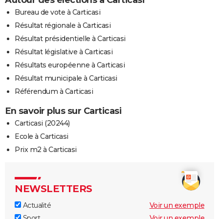
Autour des élections à Carticasi
City break
Voyage de noces
Climat
Destinations
Voyage nature
Forum
+
Bureau de vote à Carticasi
PHOTO
Résultat régionale à Carticasi
GUIDES D'ACHAT
Résultat présidentielle à Carticasi
BONS PLANS
Résultat législative à Carticasi
Résultats européenne à Carticasi
CARTE DE VOEUX
Résultat municipale à Carticasi
Carte Bonne année
Carte Pâques
Carte de Noël
Carte Saint-Valentin
Carte d'anniversaire
DICTIONNAIRE
Référendum à Carticasi
Biographies
Expressions
Dictionnaire
Citations
Proverbes
En savoir plus sur Carticasi
PROGRAMME TV
Carticasi (20244)
COPAINS D'AVANT
Ecole à Carticasi
Se connecter
Collèges
Universités
Service militaire
S'inscrire
Lycées
Primaires
Entreprises
Avis de recherche
Prix m2 à Carticasi
AVIS DE DÉCÈS
FORUM
NEWSLETTERS
Lifestyle
Sport
Television
Cinema
Bricolage
Culture
Auto
Voyage
Actualité
Voir un exemple
Sport
Voir un exemple