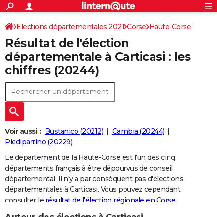
ACTUALITÉS
Connexion
S'inscrire
Elections départementales 2021
Corse
Haute-Corse
Rechercher
Société
Education
Villes
Politique
Faits Divers
Monde
+
SPORT
Résultat de l'élection
Football
Cyclisme
Forum
Coupe du monde 2026
Tennis
Rugby
CULTURE
départementale à Carticasi : les
chiffres (20244)
TNT
Cinéma
Musique
Programme TV
Streaming
Sorties cinéma
+
FINANCE
Impôts
Immobilier
Banque
Crédit
Retraite
Epargne
Risques naturels par ville
Assurance
AUTO
Réserver un essai
Berlines
Forum auto
Essais
Citadines
SUV
+
HIGH-TECH
Meilleur smartphone
Ordinateurs
Guide high-tech
Mobiles
Internet
Jeux vidéo
+
BRICOLAGE
Voir aussi :
Bustanico (20212)
Cambia (20244)
Piedipartino (20229)
Aménagement intérieur
Cuisine
Jardinage
+
Forum
Extérieur
Salle de bains
Rangement
WEEK-END
Le département de la Haute-Corse est l'un des cinq
Escapades
Expositions
Week-end nature
Guides de France
Patrimoine
Musées
+
départements français à être dépourvus de conseil
LIFESTYLE
départemental. Il n'y a par conséquent pas d'élections
Bien-être
Mode
+
Art de vivre
Loisirs
Modes de vie
départementales à Carticasi. Vous pouvez cependant
SANTE
consulter le
résultat de l'élection régionale en Corse
.
Guide de la santé
Médicaments
+
Alimentation
Maladies
Sommeil
VOYAGE