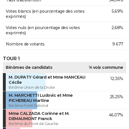
Votes blancs (en pourcentage des votes
5,69%
exprimés)
Votes nuls (en pourcentage des votes
2,68%
exprimés)
Nombre de votants
9 677
TOUR 1
Binômes de candidats
% voix commune
M. DUPATY Gérard et Mme MANCEAU
12,35%
Cécile
Binôme Union de la Droite
M. MARCHETTI Ludovic et Mme
25,25%
PICHEREAU Martine
Binôme Front National
Mme CALZADA Corinne et M.
46,07%
DEMAUMONT Franck
Binôme du Front de Gauche