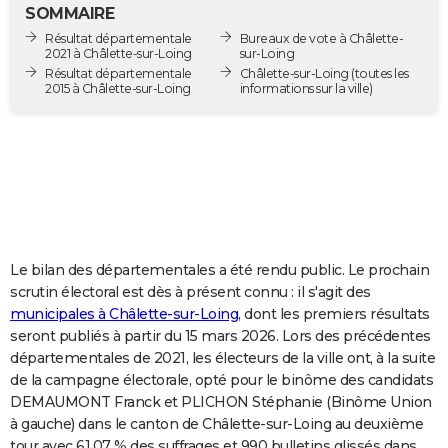
SOMMAIRE
City break
Voyage de noces
Climat
Destinations
Voyage nature
Forum
+
PHOTO
Résultat départementale
Bureaux de vote à Châlette-
2021 à Châlette-sur-Loing
sur-Loing
GUIDES D'ACHAT
Résultat départementale
Châlette-sur-Loing
(toutes les
2015 à Châlette-sur-Loing
informations sur la ville)
BONS PLANS
CARTE DE VOEUX
Carte Bonne année
Carte Pâques
Carte de Noël
Carte Saint-Valentin
Carte d'anniversaire
DICTIONNAIRE
Biographies
Expressions
Dictionnaire
Citations
Proverbes
PROGRAMME TV
COPAINS D'AVANT
Le bilan des départementales a été rendu public. Le prochain
scrutin électoral est dès à présent connu : il s'agit des
Se connecter
Collèges
Universités
Service militaire
S'inscrire
Lycées
Primaires
Entreprises
Avis de recherche
AVIS DE DÉCÈS
municipales à Châlette-sur-Loing
, dont les premiers résultats
seront publiés à partir du 15 mars 2026. Lors des précédentes
FORUM
départementales de 2021, les électeurs de la ville ont, à la suite
de la campagne électorale, opté pour le binôme des candidats
Lifestyle
Sport
Television
Cinema
Bricolage
Culture
Auto
Voyage
DEMAUMONT Franck et PLICHON Stéphanie (Binôme Union
à gauche) dans le canton de Châlette-sur-Loing au deuxième
tour avec 61,07 % des suffrages et 990 bulletins glissés dans