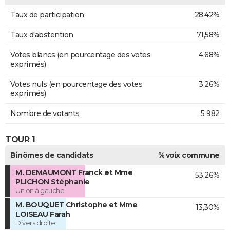
Taux de participation
28,42%
Taux d'abstention
71,58%
Votes blancs (en pourcentage des votes
4,68%
exprimés)
Votes nuls (en pourcentage des votes
3,26%
exprimés)
Nombre de votants
5 982
TOUR 1
Binômes de candidats
% voix commune
M. DEMAUMONT Franck et Mme
53,26%
PLICHON Stéphanie
Union à gauche
M. BOUQUET Christophe et Mme
13,30%
LOISEAU Farah
Divers droite