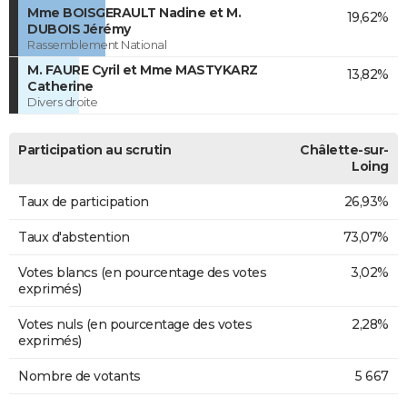
Mme BOISGERAULT Nadine et M.
19,62%
DUBOIS Jérémy
Rassemblement National
M. FAURE Cyril et Mme MASTYKARZ
13,82%
Catherine
Divers droite
Participation au scrutin
Châlette-sur-
Loing
Taux de participation
26,93%
Taux d'abstention
73,07%
Votes blancs (en pourcentage des votes
3,02%
exprimés)
Votes nuls (en pourcentage des votes
2,28%
exprimés)
Nombre de votants
5 667