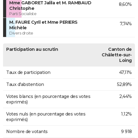
Mme GABORET Jalila et M. RAMBAUD
8,60%
Christophe
Parti Socialiste
M. FAURE Cyril et Mme PERIERS
7,74%
Michèle
Divers droite
Participation au scrutin
Canton de
Châlette-sur-
Loing
Taux de participation
47,11%
Taux d'abstention
52,89%
Votes blancs (en pourcentage des votes
2,44%
exprimés)
Votes nuls (en pourcentage des votes
1,12%
exprimés)
Nombre de votants
9 918