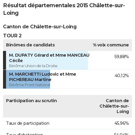
Résultat départementales 2015 Châlette-sur-
Loing
Canton de Châlette-sur-Loing
TOUR 2
Binômes de candidats
% voix commune
M. DUPATY Gérard et Mme MANCEAU
59,88%
Cécile
Binôme Union de la Droite
M. MARCHETTI Ludovic et Mme
40,12%
PICHEREAU Martine
Binôme Front National
Participation au scrutin
Canton de
Châlette-sur-
Loing
Taux de participation
45,96%
Taux d'abstention
54,04%