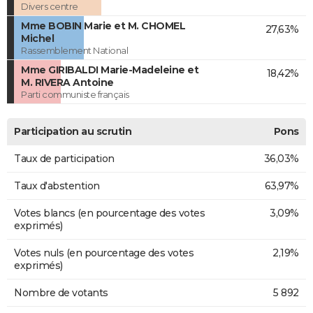
Divers centre
Mme BOBIN Marie et M. CHOMEL
27,63%
Michel
Rassemblement National
Mme GIRIBALDI Marie-Madeleine et
18,42%
M. RIVERA Antoine
Parti communiste français
Participation au scrutin
Pons
Taux de participation
36,03%
Taux d'abstention
63,97%
Votes blancs (en pourcentage des votes
3,09%
exprimés)
Votes nuls (en pourcentage des votes
2,19%
exprimés)
Nombre de votants
5 892