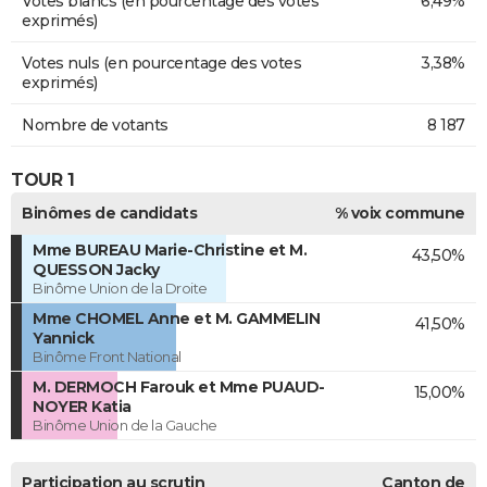
Votes blancs (en pourcentage des votes
6,49%
exprimés)
Votes nuls (en pourcentage des votes
3,38%
exprimés)
Nombre de votants
8 187
TOUR 1
Binômes de candidats
% voix commune
Mme BUREAU Marie-Christine et M.
43,50%
QUESSON Jacky
Binôme Union de la Droite
Mme CHOMEL Anne et M. GAMMELIN
41,50%
Yannick
Binôme Front National
M. DERMOCH Farouk et Mme PUAUD-
15,00%
NOYER Katia
Binôme Union de la Gauche
Participation au scrutin
Canton de