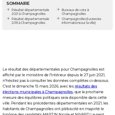
SOMMAIRE
City break
Voyage de noces
Climat
Destinations
Voyage nature
Forum
+
PHOTO
Résultat départementale
Bureaux de vote à
2021 à Champagnolles
Champagnolles
GUIDES D'ACHAT
Résultat départementale
Champagnolles
(toutes les
2015 à Champagnolles
informations sur la ville)
BONS PLANS
CARTE DE VOEUX
Carte Bonne année
Carte Pâques
Carte de Noël
Carte Saint-Valentin
Carte d'anniversaire
DICTIONNAIRE
Biographies
Expressions
Dictionnaire
Citations
Proverbes
PROGRAMME TV
COPAINS D'AVANT
Le résultat des départementales pour Champagnolles est
affiché par le ministère de l'Intérieur depuis le 27 juin 2021,
Se connecter
Collèges
Universités
Service militaire
S'inscrire
Lycées
Primaires
Entreprises
Avis de recherche
AVIS DE DÉCÈS
n'hésitez pas à consulter les données complètes ci-dessous.
C'est le dimanche 15 mars 2026, avec les
résultats des
FORUM
élections municipales à Champagnolles
, que la prochaine
mesure des équilibres politiques sera disponible dans cette
Lifestyle
Sport
Television
Cinema
Bricolage
Culture
Auto
Voyage
ville. Pendant les précédentes départementales en 2021, les
habitants de Champagnolles ont plébiscité en majorité le
binôme des candidats MARTIN Nicole et NIVARD Laurent