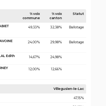
% voix
% voix
Statut
commune
canton
ABIET
49,33%
32,38%
Ballotage
DAVOINE
24,00%
29,98%
Ballotage
AL Edith
14,67%
24,98%
ARNEY
12,00%
12,66%
Villegusien-le-Lac
47,15%