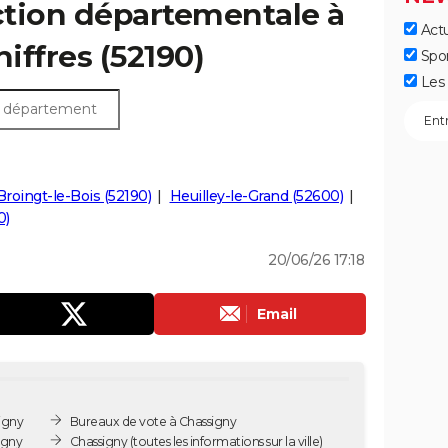
ection départementale à
Actu
hiffres (52190)
Spo
Les 
Broingt-le-Bois (52190)
Heuilley-le-Grand (52600)
0)
20/06/26 17:18
Email
igny
Bureaux de vote à Chassigny
igny
Chassigny
(toutes les informations sur la ville)