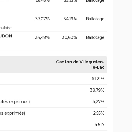
28,45%
35,21%
Ballotage
37,07%
34,19%
Ballotage
ulaire
AUDON
34,48%
30,60%
Ballotage
Canton de Villegusien-
le-Lac
61,21%
38,79%
otes exprimés)
4,27%
es exprimés)
2,55%
4 517