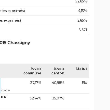
52,85%
otes exprimés)
4,15%
es exprimés)
2,85%
3 371
015 Chassigny
% voix
% voix
Statut
commune
canton
37,17%
40,98%
Elu
ulaire
LIER
32,74%
35,07%