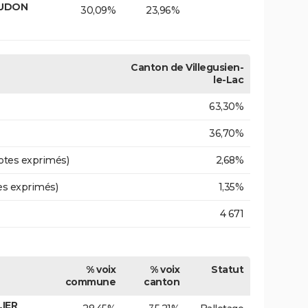
AUDON
30,09%
23,96%
Canton de Villegusien-
le-Lac
63,30%
36,70%
otes exprimés)
2,68%
es exprimés)
1,35%
4 671
% voix
% voix
Statut
commune
canton
LIER