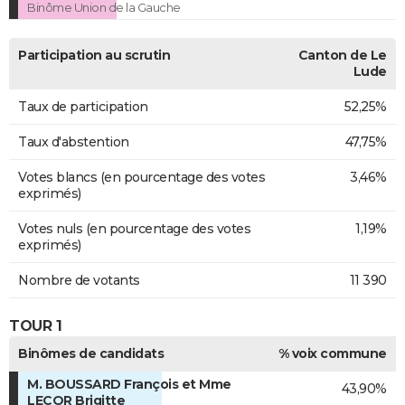
Binôme Union de la Gauche
Participation au scrutin
Canton de Le
Lude
Taux de participation
52,25%
Taux d'abstention
47,75%
Votes blancs (en pourcentage des votes
3,46%
exprimés)
Votes nuls (en pourcentage des votes
1,19%
exprimés)
Nombre de votants
11 390
TOUR 1
Binômes de candidats
% voix commune
M. BOUSSARD François et Mme
43,90%
LECOR Brigitte