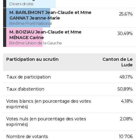
Divers droite
M. BARLEMONT Jean-Claude et Mme
25,61%
GANNAT Jeanne-Marie
Binôme Front National
M. BOIZIAU Jean-Claude et Mme
30,49%
MÉNAGE Carine
Binôme Union de la Gauche
Participation au scrutin
Canton de Le
Lude
Taux de participation
49,11%
Taux d'abstention
50,89%
Votes blancs (en pourcentage des votes
4,18%
exprimés)
Votes nuls (en pourcentage des votes
2,08%
exprimés)
Nombre de votants
10 706