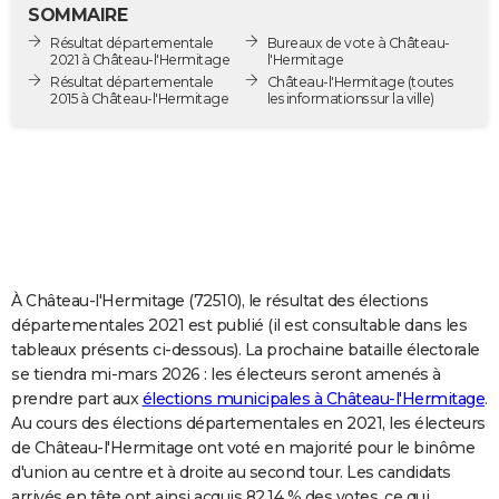
SOMMAIRE
City break
Voyage de noces
Climat
Destinations
Voyage nature
Forum
+
PHOTO
Résultat départementale
Bureaux de vote à Château-
2021 à Château-l'Hermitage
l'Hermitage
GUIDES D'ACHAT
Résultat départementale
Château-l'Hermitage
(toutes
2015 à Château-l'Hermitage
les informations sur la ville)
BONS PLANS
CARTE DE VOEUX
Carte Bonne année
Carte Pâques
Carte de Noël
Carte Saint-Valentin
Carte d'anniversaire
DICTIONNAIRE
Biographies
Expressions
Dictionnaire
Citations
Proverbes
PROGRAMME TV
COPAINS D'AVANT
À Château-l'Hermitage (72510), le résultat des élections
départementales 2021 est publié (il est consultable dans les
Se connecter
Collèges
Universités
Service militaire
S'inscrire
Lycées
Primaires
Entreprises
Avis de recherche
AVIS DE DÉCÈS
tableaux présents ci-dessous). La prochaine bataille électorale
se tiendra mi-mars 2026 : les électeurs seront amenés à
FORUM
prendre part aux
élections municipales à Château-l'Hermitage
.
Au cours des élections départementales en 2021, les électeurs
Lifestyle
Sport
Television
Cinema
Bricolage
Culture
Auto
Voyage
de Château-l'Hermitage ont voté en majorité pour le binôme
d'union au centre et à droite au second tour. Les candidats
arrivés en tête ont ainsi acquis 82,14 % des votes, ce qui