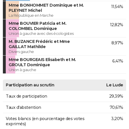
Mme BONHOMMET Dominique et M.
11,54%
PLEYNET Michel
La République en Marche
Mme BOUVIER Patricia et M.
12,82%
COLOMBEL Dominique
Union à gauche avec des écologistes
M. BUZANCE Frédéric et Mme
8,97%
GAILLAT Mathilde
Divers gauche
Mme BOURGEAIS Elisabeth et M.
6,41%
GROULT Dominique
Union à gauche
Participation au scrutin
Le Lude
Taux de participation
29,39%
Taux d'abstention
70,61%
Votes blancs (en pourcentage des votes
3,20%
exprimés)