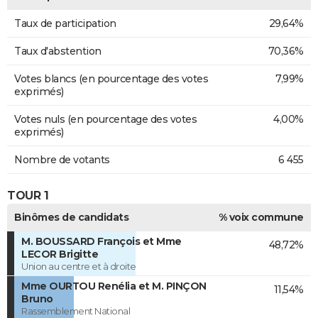
Taux de participation
29,64%
Taux d'abstention
70,36%
Votes blancs (en pourcentage des votes
7,99%
exprimés)
Votes nuls (en pourcentage des votes
4,00%
exprimés)
Nombre de votants
6 455
TOUR 1
Binômes de candidats
% voix commune
M. BOUSSARD François et Mme
48,72%
LECOR Brigitte
Union au centre et à droite
Mme OURTOU Renélia et M. PINÇON
11,54%
Bruno
Rassemblement National