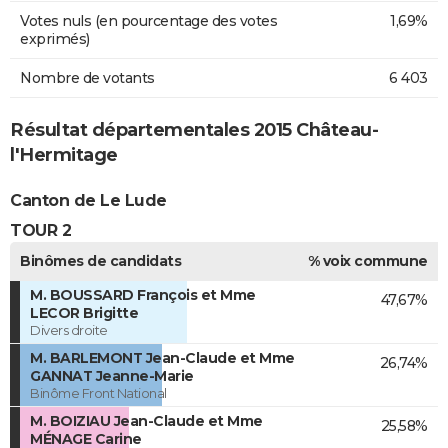
Votes nuls (en pourcentage des votes
1,69%
exprimés)
Nombre de votants
6 403
Résultat départementales 2015 Château-
l'Hermitage
Canton de Le Lude
TOUR 2
Binômes de candidats
% voix commune
M. BOUSSARD François et Mme
47,67%
LECOR Brigitte
Divers droite
M. BARLEMONT Jean-Claude et Mme
26,74%
GANNAT Jeanne-Marie
Binôme Front National
M. BOIZIAU Jean-Claude et Mme
25,58%
MÉNAGE Carine