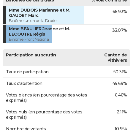
Mme DUBOIS Marianne et M.
66,93%
GAUDET Marc
Binôme Union de la Droite
Mme BEAULIER Jeanne et M.
33,07%
LECOUTRE Régis
Binôme Front National
Participation au scrutin
Canton de
Pithiviers
Taux de participation
50,31%
Taux d'abstention
49,69%
Votes blancs (en pourcentage des votes
6,46%
exprimés)
Votes nuls (en pourcentage des votes
2,11%
exprimés)
Nombre de votants
10 554