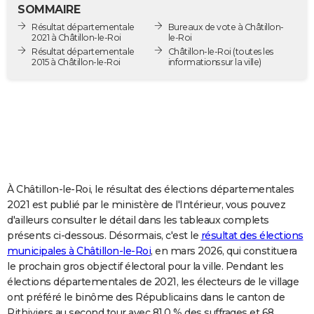
SOMMAIRE
City break
Voyage de noces
Climat
Destinations
Voyage nature
Forum
+
PHOTO
Résultat départementale
Bureaux de vote à Châtillon-
2021 à Châtillon-le-Roi
le-Roi
GUIDES D'ACHAT
Résultat départementale
Châtillon-le-Roi
(toutes les
2015 à Châtillon-le-Roi
informations sur la ville)
BONS PLANS
CARTE DE VOEUX
Carte Bonne année
Carte Pâques
Carte de Noël
Carte Saint-Valentin
Carte d'anniversaire
DICTIONNAIRE
Biographies
Expressions
Dictionnaire
Citations
Proverbes
PROGRAMME TV
COPAINS D'AVANT
À Châtillon-le-Roi, le résultat des élections départementales
2021 est publié par le ministère de l'Intérieur, vous pouvez
Se connecter
Collèges
Universités
Service militaire
S'inscrire
Lycées
Primaires
Entreprises
Avis de recherche
AVIS DE DÉCÈS
d'ailleurs consulter le détail dans les tableaux complets
présents ci-dessous. Désormais, c'est le
résultat des élections
FORUM
municipales à Châtillon-le-Roi
, en mars 2026, qui constituera
le prochain gros objectif électoral pour la ville. Pendant les
Lifestyle
Sport
Television
Cinema
Bricolage
Culture
Auto
Voyage
élections départementales de 2021, les électeurs de le village
ont préféré le binôme des Républicains dans le canton de
Pithiviers au second tour avec 81,0 % des suffrages et 68