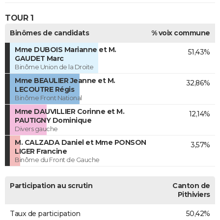
TOUR 1
Binômes de candidats
% voix commune
Mme DUBOIS Marianne et M.
51,43%
GAUDET Marc
Binôme Union de la Droite
Mme BEAULIER Jeanne et M.
32,86%
LECOUTRE Régis
Binôme Front National
Mme DAUVILLIER Corinne et M.
12,14%
PAUTIGNY Dominique
Divers gauche
M. CALZADA Daniel et Mme PONSON
3,57%
LIGER Francine
Binôme du Front de Gauche
Participation au scrutin
Canton de
Pithiviers
Taux de participation
50,42%