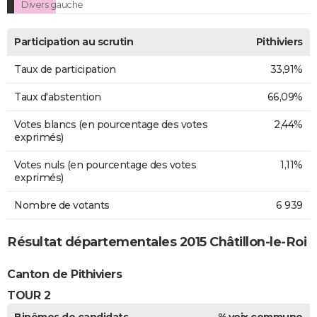
Divers gauche
Participation au scrutin
Pithiviers
Taux de participation
33,91%
Taux d'abstention
66,09%
Votes blancs (en pourcentage des votes
2,44%
exprimés)
Votes nuls (en pourcentage des votes
1,11%
exprimés)
Nombre de votants
6 939
Résultat départementales 2015 Châtillon-le-Roi
Canton de Pithiviers
TOUR 2
Binômes de candidats
% voix commune