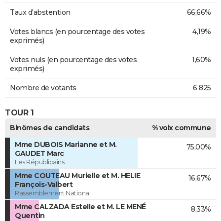
Taux d'abstention
66,66%
Votes blancs (en pourcentage des votes
4,19%
exprimés)
Votes nuls (en pourcentage des votes
1,60%
exprimés)
Nombre de votants
6 825
TOUR 1
Binômes de candidats
% voix commune
Mme DUBOIS Marianne et M.
75,00%
GAUDET Marc
Les Républicains
Mme COUTEAU Murielle et M. HELIE
16,67%
François-Valbert
Rassemblement National
Mme CALZADA Estelle et M. LE MENÉ
8,33%
Quentin