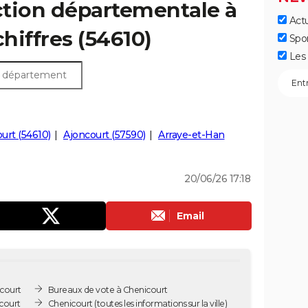
ection départementale à
Actu
chiffres (54610)
Spo
Les 
ourt (54610)
Ajoncourt (57590)
Arraye-et-Han
20/06/26 17:18
Email
court
Bureaux de vote à Chenicourt
court
Chenicourt
(toutes les informations sur la ville)