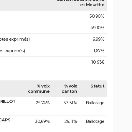
et Meurthe
50,90%
49,10%
otes exprimés)
6,99%
es exprimés)
1,67%
10 938
% voix
% voix
Statut
commune
canton
ERILLOT
25,74%
33,31%
Ballotage
 CAPS
30,69%
29,11%
Ballotage