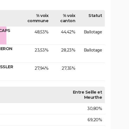
% voix
% voix
Statut
commune
canton
 CAPS
48,53%
44,42%
Ballotage
GNERON
23,53%
28,23%
Ballotage
ASSLER
27,94%
27,35%
Entre Seille et
Meurthe
30,80%
69,20%