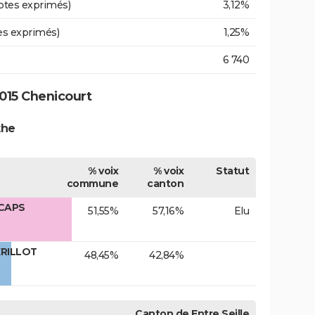
otes exprimés)
3,12%
es exprimés)
1,25%
6 740
015 Chenicourt
the
% voix
% voix
Statut
commune
canton
 CAPS
51,55%
57,16%
Elu
ERILLOT
48,45%
42,84%
Canton de Entre Seille