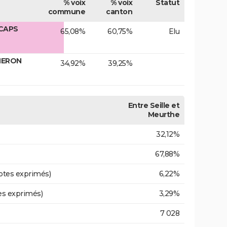
% voix
% voix
Statut
commune
canton
 CAPS
65,08%
60,75%
Elu
GNERON
34,92%
39,25%
Entre Seille et
Meurthe
32,12%
67,88%
otes exprimés)
6,22%
es exprimés)
3,29%
7 028