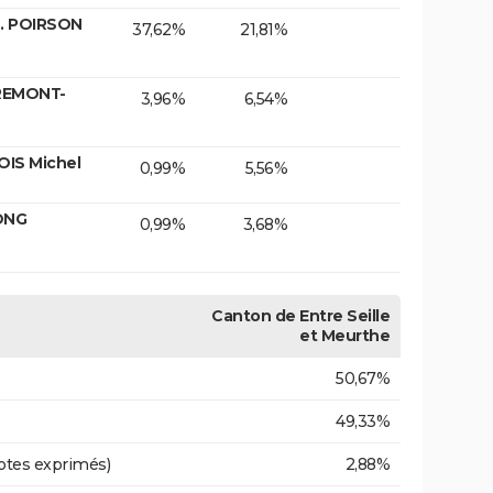
. POIRSON
37,62%
21,81%
OREMONT-
3,96%
6,54%
OIS Michel
0,99%
5,56%
ONG
0,99%
3,68%
Canton de Entre Seille
et Meurthe
50,67%
49,33%
otes exprimés)
2,88%