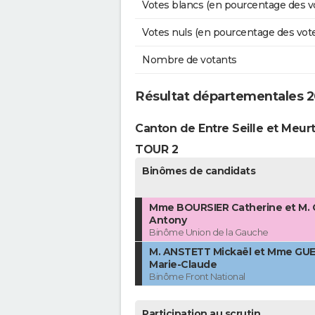
Votes blancs (en pourcentage des v
Votes nuls (en pourcentage des vot
Nombre de votants
Résultat départementales 2
Canton de Entre Seille et Meur
TOUR 2
Binômes de candidats
Mme BOURSIER Catherine et M.
Antony
Binôme Union de la Gauche
M. ANSTETT Mickaël et Mme GU
Marie-Claude
Binôme Front National
Participation au scrutin