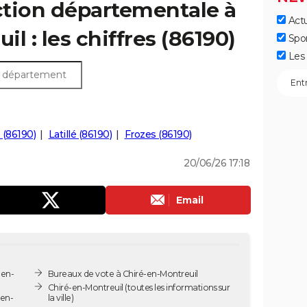
ection départementale à
Actu
l : les chiffres (86190)
Spo
Les 
é (86190)
Latillé (86190)
Frozes (86190)
20/06/26 17:18
Email
-en-
Bureaux de vote à Chiré-en-Montreuil
Chiré-en-Montreuil
(toutes les informations sur
-en-
la ville)