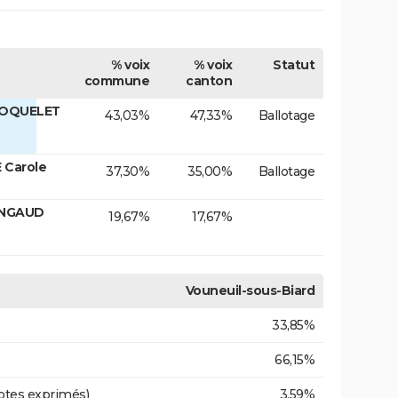
% voix
% voix
Statut
commune
canton
COQUELET
43,03%
47,33%
Ballotage
 Carole
37,30%
35,00%
Ballotage
INGAUD
19,67%
17,67%
Vouneuil-sous-Biard
33,85%
66,15%
otes exprimés)
3,59%