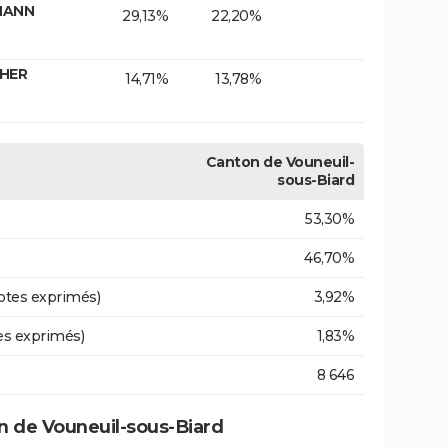
RMANN
29,13%
22,20%
CHER
14,71%
13,78%
Canton de Vouneuil-
sous-Biard
53,30%
46,70%
otes exprimés)
3,92%
es exprimés)
1,83%
8 646
 de Vouneuil-sous-Biard