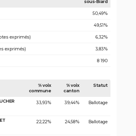
sous-Biard
50,49%
49,51%
otes exprimés)
6,32%
es exprimés)
3,83%
8 190
% voix
% voix
Statut
commune
canton
AUCHER
33,93%
39,44%
Ballotage
LET
22,22%
24,58%
Ballotage