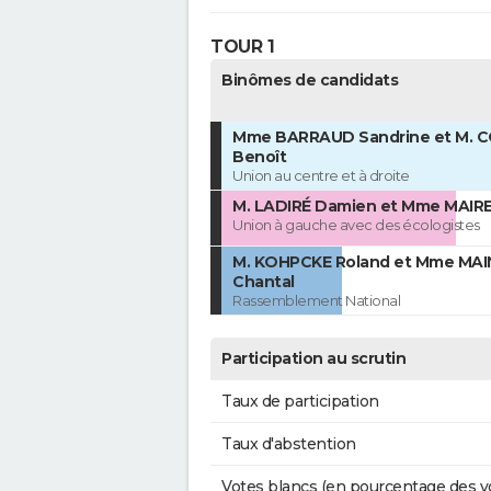
TOUR 1
Binômes de candidats
Mme BARRAUD Sandrine et M. 
Benoît
Union au centre et à droite
M. LADIRÉ Damien et Mme MAIRE
Union à gauche avec des écologistes
M. KOHPCKE Roland et Mme MA
Chantal
Rassemblement National
Participation au scrutin
Taux de participation
Taux d'abstention
Votes blancs (en pourcentage des v