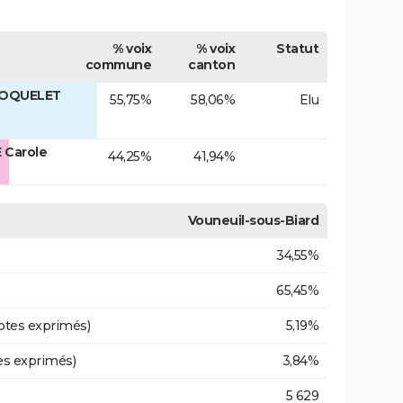
% voix
% voix
Statut
commune
canton
COQUELET
55,75%
58,06%
Elu
 Carole
44,25%
41,94%
Vouneuil-sous-Biard
34,55%
65,45%
otes exprimés)
5,19%
es exprimés)
3,84%
5 629