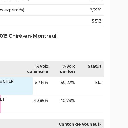
es exprimés)
2,29%
5 513
015 Chiré-en-Montreuil
% voix
% voix
Statut
commune
canton
AUCHER
57,14%
59,27%
Elu
LET
42,86%
40,73%
Canton de Vouneuil-