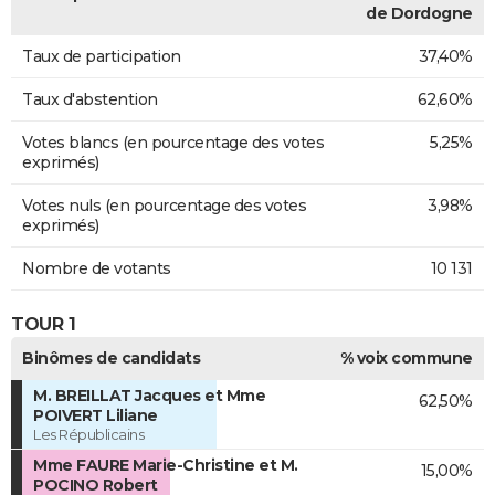
de Dordogne
Taux de participation
37,40%
Taux d'abstention
62,60%
Votes blancs (en pourcentage des votes
5,25%
exprimés)
Votes nuls (en pourcentage des votes
3,98%
exprimés)
Nombre de votants
10 131
TOUR 1
Binômes de candidats
% voix commune
M. BREILLAT Jacques et Mme
62,50%
POIVERT Liliane
Les Républicains
Mme FAURE Marie-Christine et M.
15,00%
POCINO Robert