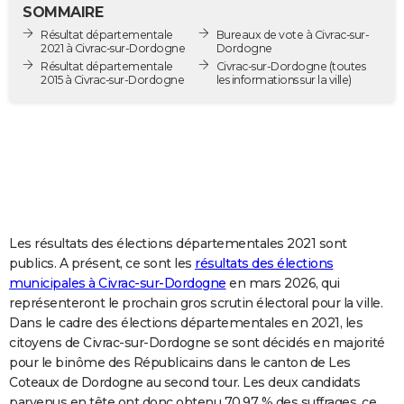
SOMMAIRE
City break
Voyage de noces
Climat
Destinations
Voyage nature
Forum
+
PHOTO
Résultat départementale
Bureaux de vote à Civrac-sur-
2021 à Civrac-sur-Dordogne
Dordogne
GUIDES D'ACHAT
Résultat départementale
Civrac-sur-Dordogne
(toutes
2015 à Civrac-sur-Dordogne
les informations sur la ville)
BONS PLANS
CARTE DE VOEUX
Carte Bonne année
Carte Pâques
Carte de Noël
Carte Saint-Valentin
Carte d'anniversaire
DICTIONNAIRE
Biographies
Expressions
Dictionnaire
Citations
Proverbes
PROGRAMME TV
COPAINS D'AVANT
Les résultats des élections départementales 2021 sont
publics. A présent, ce sont les
résultats des élections
Se connecter
Collèges
Universités
Service militaire
S'inscrire
Lycées
Primaires
Entreprises
Avis de recherche
AVIS DE DÉCÈS
municipales à Civrac-sur-Dordogne
en mars 2026, qui
représenteront le prochain gros scrutin électoral pour la ville.
FORUM
Dans le cadre des élections départementales en 2021, les
citoyens de Civrac-sur-Dordogne se sont décidés en majorité
Lifestyle
Sport
Television
Cinema
Bricolage
Culture
Auto
Voyage
pour le binôme des Républicains dans le canton de Les
Coteaux de Dordogne au second tour. Les deux candidats
parvenus en tête ont donc obtenu 70,97 % des suffrages, ce