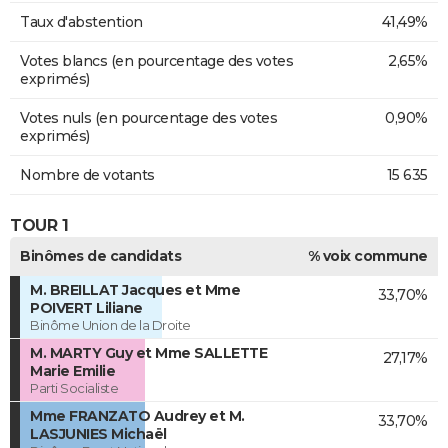
Taux d'abstention
41,49%
Votes blancs (en pourcentage des votes
2,65%
exprimés)
Votes nuls (en pourcentage des votes
0,90%
exprimés)
Nombre de votants
15 635
TOUR 1
Binômes de candidats
% voix commune
M. BREILLAT Jacques et Mme
33,70%
POIVERT Liliane
Binôme Union de la Droite
M. MARTY Guy et Mme SALLETTE
27,17%
Marie Emilie
Parti Socialiste
Mme FRANZATO Audrey et M.
33,70%
LASJUNIES Michaël