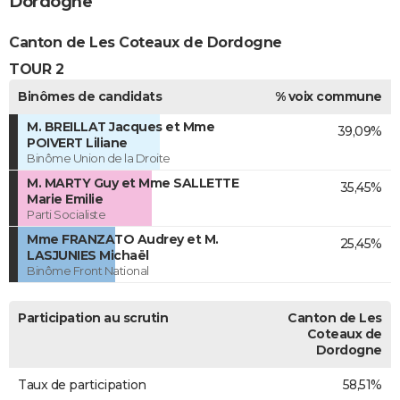
Dordogne
Canton de Les Coteaux de Dordogne
TOUR 2
Binômes de candidats
% voix commune
M. BREILLAT Jacques et Mme
39,09%
POIVERT Liliane
Binôme Union de la Droite
M. MARTY Guy et Mme SALLETTE
35,45%
Marie Emilie
Parti Socialiste
Mme FRANZATO Audrey et M.
25,45%
LASJUNIES Michaël
Binôme Front National
Participation au scrutin
Canton de Les
Coteaux de
Dordogne
Taux de participation
58,51%