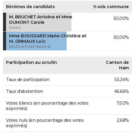
Binômes de candidats
% voix commune
M. BRUCHET Antoine et Mme
50,00%
DUMONT Carole
Divers
Mme BOUSSARD Marie-Christine et
50,00%
M. GRIMAUX Loïc
Binôme Front National
Participation au scrutin
Canton de
Ham
Taux de participation
53,34%
Taux d'abstention
46,66%
Votes blancs (en pourcentage des votes
7,02%
exprimés)
Votes nuls (en pourcentage des votes
2,68%
exprimés)