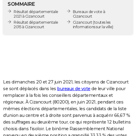
SOMMAIRE
City break
Voyage de noces
Climat
Destinations
Voyage nature
Forum
+
PHOTO
Résultat départementale
Bureaux de vote à
2021 à Cizancourt
Cizancourt
GUIDES D'ACHAT
Résultat départementale
Cizancourt
(toutes les
2015 à Cizancourt
informations sur la ville)
BONS PLANS
CARTE DE VOEUX
Carte Bonne année
Carte Pâques
Carte de Noël
Carte Saint-Valentin
Carte d'anniversaire
DICTIONNAIRE
Biographies
Expressions
Dictionnaire
Citations
Proverbes
PROGRAMME TV
COPAINS D'AVANT
Les dimanches 20 et 27 juin 2021, les citoyens de Cizancourt
se sont déplacés dans les
bureaux de vote
de leur ville pour
Se connecter
Collèges
Universités
Service militaire
S'inscrire
Lycées
Primaires
Entreprises
Avis de recherche
AVIS DE DÉCÈS
remplacer à la fois les conseillers départementaux et
régionaux. À Cizancourt (80200), en juin 2021, pendant ces
FORUM
mêmes élections départementales, les candidats de la liste
d'union au centre et à droite sont parvenus à acquérir 66,67 %
Lifestyle
Sport
Television
Cinema
Bricolage
Culture
Auto
Voyage
des suffrages au deuxième tour, ce qui représente 12 bulletins
choisis dans l'isoloir. Le binôme Rassemblement National
parvenu en deuxième position a grappillé 33,33 % des votes.