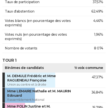
Taux de participation
37,51%
Taux d'abstention
62,49%
Votes blancs (en pourcentage des votes
4,46%
exprimés)
Votes nuls (en pourcentage des votes
1,96%
exprimés)
Nombre de votants
8 074
TOUR 1
Binômes de candidats
% voix commune
M. DEMULE Frédéric et Mme
47,37%
RAGUENEAU Françoise
Union au centre et à droite
Mme LEMAIRE Nathalie et M. MAURIN
36,84%
Edouard
Rassemblement National
Mme POLIN Justine et M.
15,79%