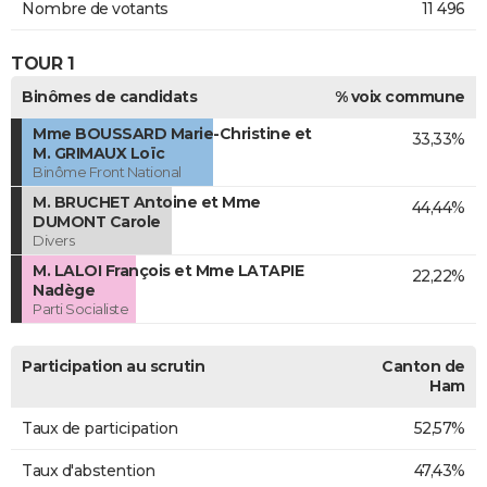
Nombre de votants
11 496
TOUR 1
Binômes de candidats
% voix commune
Mme BOUSSARD Marie-Christine et
33,33%
M. GRIMAUX Loïc
Binôme Front National
M. BRUCHET Antoine et Mme
44,44%
DUMONT Carole
Divers
M. LALOI François et Mme LATAPIE
22,22%
Nadège
Parti Socialiste
Participation au scrutin
Canton de
Ham
Taux de participation
52,57%
Taux d'abstention
47,43%