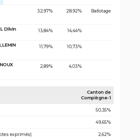
32,97%
28,92%
Ballotage
 Dilvin
13,84%
14,44%
ILLEMIN
11,79%
10,73%
RNOUX
2,89%
4,03%
Canton de
Compiègne-1
50,35%
49,65%
otes exprimés)
2,62%