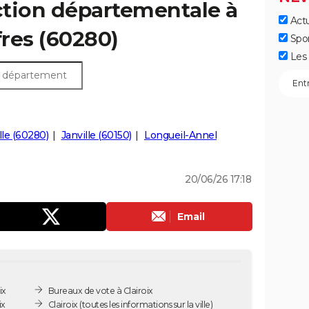
ection départementale à
Actu
ffres (60280)
Spo
Les 
lle (60280)
Janville (60150)
Longueil-Annel
20/06/26 17:18
Email
ix
Bureaux de vote à Clairoix
ix
Clairoix
(toutes les informations sur la ville)