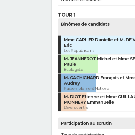
TOUR 1
Binômes de candidats
Mme CARLIER Danielle et M. DE
Eric
Les Républicains
M. JEANNEROT Michel et Mme 
Paule
Ecologiste
M. GACHIGNARD François et Mm
Audrey
Rassemblement National
M. DIOT Etienne et Mme GUILLA
MONNERY Emmanuelle
Divers centre
Participation au scrutin
Taux de participation