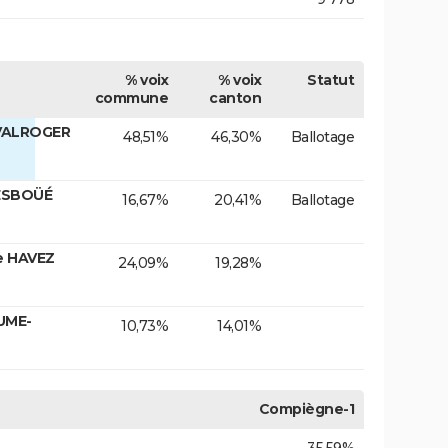
% voix
% voix
Statut
commune
canton
 VALROGER
48,51%
46,30%
Ballotage
SESBOÜÉ
16,67%
20,41%
Ballotage
e HAVEZ
24,09%
19,28%
UME-
10,73%
14,01%
Compiègne-1
35,59%