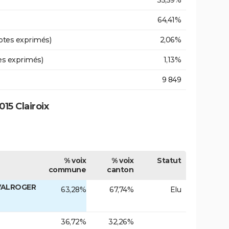
64,41%
otes exprimés)
2,06%
es exprimés)
1,13%
9 849
15 Clairoix
% voix
% voix
Statut
commune
canton
 VALROGER
63,28%
67,74%
Elu
36,72%
32,26%