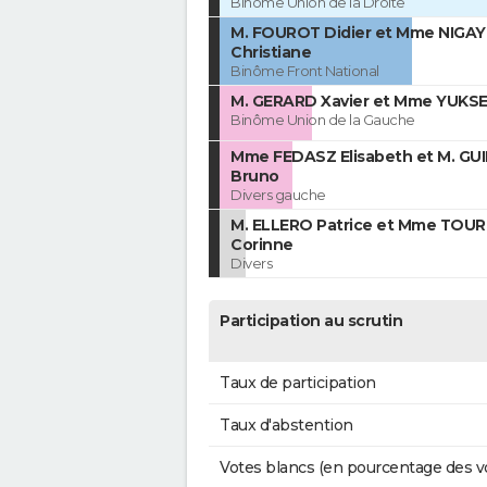
Binôme Union de la Droite
M. FOUROT Didier et Mme NIGAY
Christiane
Binôme Front National
M. GERARD Xavier et Mme YUKSEL
Binôme Union de la Gauche
Mme FEDASZ Elisabeth et M. GU
Bruno
Divers gauche
M. ELLERO Patrice et Mme TOU
Corinne
Divers
Participation au scrutin
Taux de participation
Taux d'abstention
Votes blancs (en pourcentage des v