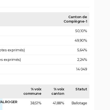
Canton de
Compiègne-1
50,10%
49,90%
otes exprimés)
5,64%
es exprimés)
2,24%
14 049
% voix
% voix
Statut
commune
canton
 VALROGER
38,51%
41,88%
Ballotage