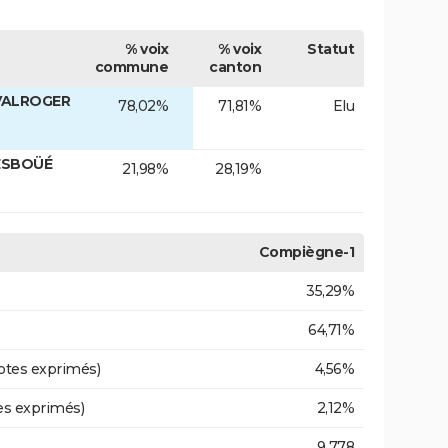
% voix
% voix
Statut
commune
canton
 VALROGER
78,02%
71,81%
Elu
SESBOÜÉ
21,98%
28,19%
Compiègne-1
35,29%
64,71%
otes exprimés)
4,56%
es exprimés)
2,12%
9 778