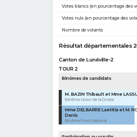
Votes blancs (en pourcentage des v
Votes nuls (en pourcentage des vot
Nombre de votants
Résultat départementales 2
Canton de Lunéville-2
TOUR 2
Binômes de candidats
M. BAZIN Thibault et Mme LASS
Binôme Union de la Droite
Mme DELBARRE Laetitia et M. R
Denis
Binôme Front National
Participation au scrutin