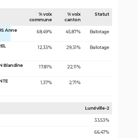
% voix
% voix
Statut
commune
canton
US Anne
68,49%
45,87%
Ballotage
REL
12,33%
29,31%
Ballotage
N Blandine
17,81%
22,11%
ANTE
1,37%
2,71%
Lunéville-2
33,53%
66,47%