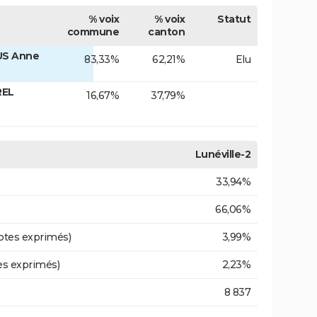
% voix
% voix
Statut
commune
canton
US Anne
83,33%
62,21%
Elu
REL
16,67%
37,79%
Lunéville-2
33,94%
66,06%
otes exprimés)
3,99%
es exprimés)
2,23%
8 837