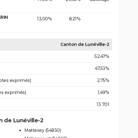
ERIN
13,00%
8,21%
Canton de Lunéville-2
52,47%
47,53%
otes exprimés)
2,75%
es exprimés)
1,49%
13 701
 de Lunéville-2
Mattexey (54830)