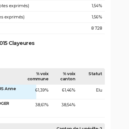
otes exprimés)
1,54%
es exprimés)
1,56%
8 728
015 Clayeures
% voix
% voix
Statut
commune
canton
US Anne
61,39%
61,46%
Elu
OGER
38,61%
38,54%
Canton de Lunéville-2