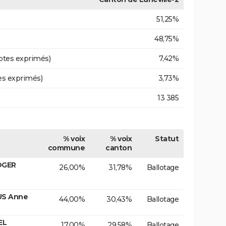
51,25%
48,75%
otes exprimés)
7,42%
es exprimés)
3,73%
13 385
% voix
% voix
Statut
commune
canton
OGER
26,00%
31,78%
Ballotage
US Anne
44,00%
30,43%
Ballotage
EL
17,00%
29,58%
Ballotage