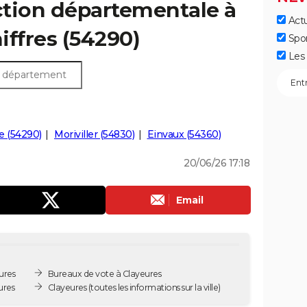
ection départementale à
Actu
hiffres (54290)
Spo
Les 
le (54290)
Moriviller (54830)
Einvaux (54360)
20/06/26 17:18
Email
ures
Bureaux de vote à Clayeures
ures
Clayeures
(toutes les informations sur la ville)