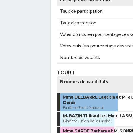
Taux de participation
Taux d'abstention
Votes blancs (en pourcentage des v
Votes nuls (en pourcentage des vot
Nombre de votants
TOUR 1
Binômes de candidats
Mme DELBARRE Laetitia et M. R
Denis
Binôme Front National
M. BAZIN Thibault et Mme LASS
Binôme Union de la Droite
Mme SARDE Barbara et M. SONR