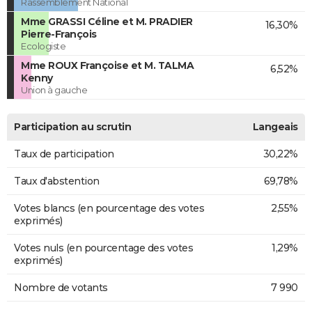
Rassemblement National
Mme GRASSI Céline et M. PRADIER
16,30%
Pierre-François
Ecologiste
Mme ROUX Françoise et M. TALMA
6,52%
Kenny
Union à gauche
Participation au scrutin
Langeais
Taux de participation
30,22%
Taux d'abstention
69,78%
Votes blancs (en pourcentage des votes
2,55%
exprimés)
Votes nuls (en pourcentage des votes
1,29%
exprimés)
Nombre de votants
7 990