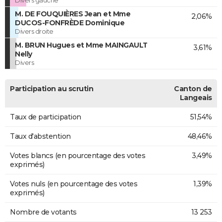
Divers gauche
M. DE FOUQUIÈRES Jean et Mme
2,06%
DUCOS-FONFRÈDE Dominique
Divers droite
M. BRUN Hugues et Mme MAINGAULT
3,61%
Nelly
Divers
Participation au scrutin
Canton de
Langeais
Taux de participation
51,54%
Taux d'abstention
48,46%
Votes blancs (en pourcentage des votes
3,49%
exprimés)
Votes nuls (en pourcentage des votes
1,39%
exprimés)
Nombre de votants
13 253