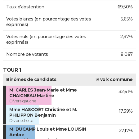
Taux d'abstention
69,50%
Votes blancs (en pourcentage des votes
5,65%
exprimés)
Votes nuls (en pourcentage des votes
2,37%
exprimés)
Nombre de votants
8 067
TOUR 1
Binômes de candidats
% voix commune
M. CARLES Jean-Marie et Mme
32,61%
CHAIGNEAU Martine
Divers gauche
Mme HASCOËT Christine et M.
17,39%
PHILIPPON Benjamin
Divers droite
M. DUCAMP Louis et Mme LOUISIN
27,17%
Ambre