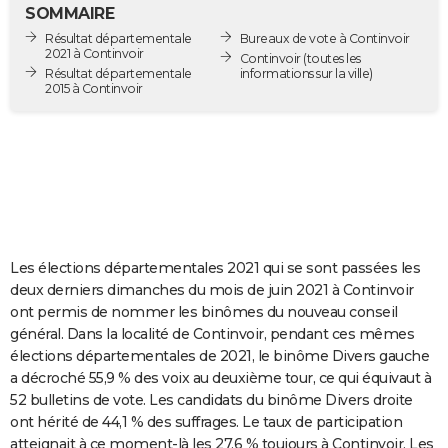
SOMMAIRE
City break
Voyage de noces
Climat
Destinations
Voyage nature
Forum
+
PHOTO
Résultat départementale
Bureaux de vote à Continvoir
2021 à Continvoir
Continvoir
(toutes les
GUIDES D'ACHAT
Résultat départementale
informations sur la ville)
2015 à Continvoir
BONS PLANS
CARTE DE VOEUX
Carte Bonne année
Carte Pâques
Carte de Noël
Carte Saint-Valentin
Carte d'anniversaire
DICTIONNAIRE
Biographies
Expressions
Dictionnaire
Citations
Proverbes
PROGRAMME TV
Les élections départementales 2021 qui se sont passées les
COPAINS D'AVANT
deux derniers dimanches du mois de juin 2021 à Continvoir
Se connecter
Collèges
Universités
Service militaire
S'inscrire
Lycées
Primaires
Entreprises
Avis de recherche
AVIS DE DÉCÈS
ont permis de nommer les binômes du nouveau conseil
général. Dans la localité de Continvoir, pendant ces mêmes
FORUM
élections départementales de 2021, le binôme Divers gauche
a décroché 55,9 % des voix au deuxième tour, ce qui équivaut à
Lifestyle
Sport
Television
Cinema
Bricolage
Culture
Auto
Voyage
52 bulletins de vote. Les candidats du binôme Divers droite
ont hérité de 44,1 % des suffrages. Le taux de participation
atteignait à ce moment-là les 27,6 % toujours à Continvoir. Les