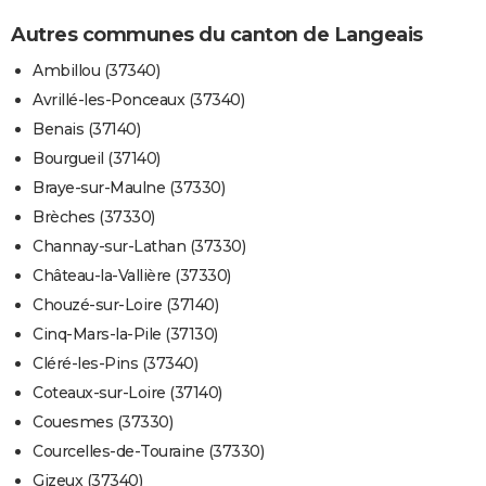
Autres communes du canton de Langeais
Ambillou (37340)
Avrillé-les-Ponceaux (37340)
Benais (37140)
Bourgueil (37140)
Braye-sur-Maulne (37330)
Brèches (37330)
Channay-sur-Lathan (37330)
Château-la-Vallière (37330)
Chouzé-sur-Loire (37140)
Cinq-Mars-la-Pile (37130)
Cléré-les-Pins (37340)
Coteaux-sur-Loire (37140)
Couesmes (37330)
Courcelles-de-Touraine (37330)
Gizeux (37340)