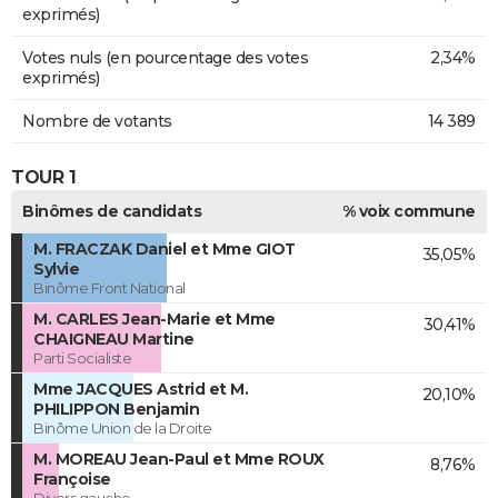
exprimés)
Votes nuls (en pourcentage des votes
2,34%
exprimés)
Nombre de votants
14 389
TOUR 1
Binômes de candidats
% voix commune
M. FRACZAK Daniel et Mme GIOT
35,05%
Sylvie
Binôme Front National
M. CARLES Jean-Marie et Mme
30,41%
CHAIGNEAU Martine
Parti Socialiste
Mme JACQUES Astrid et M.
20,10%
PHILIPPON Benjamin
Binôme Union de la Droite
M. MOREAU Jean-Paul et Mme ROUX
8,76%
Françoise