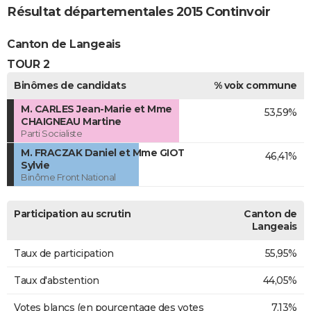
Résultat départementales 2015 Continvoir
Canton de Langeais
TOUR 2
Binômes de candidats
% voix commune
M. CARLES Jean-Marie et Mme
53,59%
CHAIGNEAU Martine
Parti Socialiste
M. FRACZAK Daniel et Mme GIOT
46,41%
Sylvie
Binôme Front National
Participation au scrutin
Canton de
Langeais
Taux de participation
55,95%
Taux d'abstention
44,05%
Votes blancs (en pourcentage des votes
7,13%